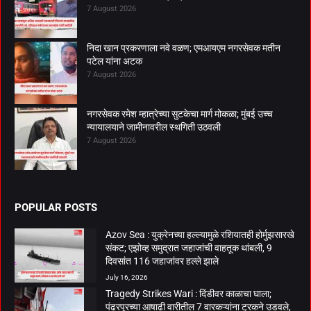
7 August 2026
निदा खान प्रकरणाला नवे वळण; एमआयएम नगरसेवक मतीन
पटेल यांना अटक
7 August 2026
नगरसेवक रमेश म्हात्रेच्या सुटकेचा मार्ग मोकळा; मुंबई उच्च
न्यायालयाने जामीनावरील स्थगिती उठवली
7 August 2026
POPULAR POSTS
Azov Sea : युक्रेनच्या हल्ल्यामुळे रशियातही होर्मुझसारखे
संकट; एझोव्ह समुद्रात जहाजांची वाहतूक थांबली, 9
दिवसांत 116 जहाजांवर हल्ले झाले
July 16, 2026
Tragedy Strikes Wari : दिंडीवर काळाचा घाला;
पंढरपूरच्या आषाढी वारीतील 7 वारकऱ्यांना ट्रकने उडवले,