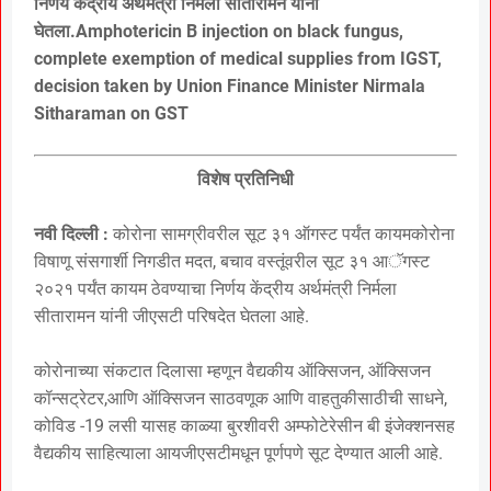
निर्णय केंद्रीय अर्थमंत्री निर्मला सीतारामन यांनी
घेतला.Amphotericin B injection on black fungus,
complete exemption of medical supplies from IGST,
decision taken by Union Finance Minister Nirmala
Sitharaman on GST
विशेष प्रतिनिधी
नवी दिल्ली :
कोरोना सामग्रीवरील सूट ३१ ऑगस्ट पर्यंत कायमकोरोना
विषाणू संसगार्शी निगडीत मदत, बचाव वस्तूंवरील सूट ३१ आॅगस्ट
२०२१ पर्यंत कायम ठेवण्याचा निर्णय केंद्रीय अर्थमंत्री निर्मला
सीतारामन यांनी जीएसटी परिषदेत घेतला आहे.
कोरोनाच्या संकटात दिलासा म्हणून वैद्यकीय ऑक्सिजन, ऑक्सिजन
कॉन्सट्रेटर,आणि ऑक्सिजन साठवणूक आणि वाहतुकीसाठीची साधने,
कोविड -19 लसी यासह काळ्या बुरशीवरी अम्फोटेरेसीन बी इंजेक्शनसह
वैद्यकीय साहित्याला आयजीएसटीमधून पूर्णपणे सूट देण्यात आली आहे.