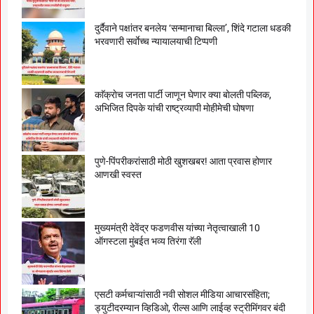
दुर्दैवाने पक्षांतर बनलेय ‘सन्मानाचा बिल्ला’, शिंदे गटाला धडकी
भरवणारी सर्वाेच्च न्यायालयाची टिप्पणी
काॅक्राेच जनता पार्टी जाणून घेणार क्या बाेलती पब्लिक,
अभिजित दिपके यांची राष्ट्रव्यापी माेहीमेची घाेषणा
पुणे-पिंपरीकरांसाठी मोठी खुशखबर! आता प्रवास होणार
आणखी स्वस्त
मुख्यमंत्री देवेंद्र फडणवीस यांच्या नेतृत्वाखाली 10
ऑगस्टला मुंबईत भव्य तिरंगा रॅली
एसटी कर्मचाऱ्यांसाठी नवी सोशल मीडिया आचारसंहिता;
ड्युटीदरम्यान व्हिडिओ, रील्स आणि लाईव्ह स्ट्रीमिंगवर बंदी