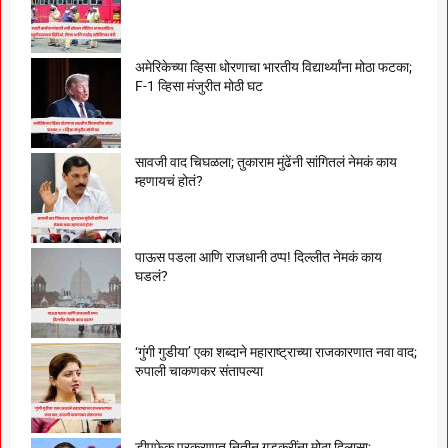
अमेरिकेच्या व्हिसा धोरणाचा भारतीय विद्यार्थ्यांना मोठा फटका;
F-1 व्हिसा मंजुरीत मोठी घट
सावजी वाद चिघळला; तुकाराम मुंढेंनी सांगितलं नेमकं काय
म्हणायचं होतं?
पाऊस पडला आणि राजधानी ठप्प! दिल्लीत नेमकं काय
घडलं?
‘गुंगी गुडीया’ एका शब्दाने महाराष्ट्राच्या राजकारणात नवा वाद;
रुपाली चाकणकर संतापल्या
डीपफेक प्रकरणात नितीन गडकरींना मोठा दिलासा;