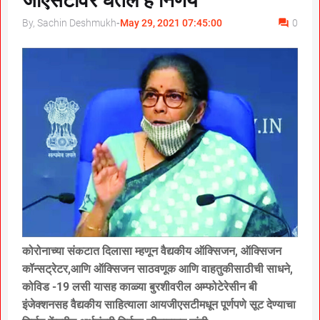
जीएसटीवर घेतले हे निर्णय
By, Sachin Deshmukh
-
May 29, 2021 07:45:00
0
कोरोनाच्या संकटात दिलासा म्हणून वैद्यकीय ऑक्सिजन, ऑक्सिजन
कॉन्सट्रेटर,आणि ऑक्सिजन साठवणूक आणि वाहतुकीसाठीची साधने,
कोविड -19 लसी यासह काळ्या बुरशीवरील अम्फोटेरेसीन बी
इंजेक्शनसह वैद्यकीय साहित्याला आयजीएसटीमधून पूर्णपणे सूट देण्याचा