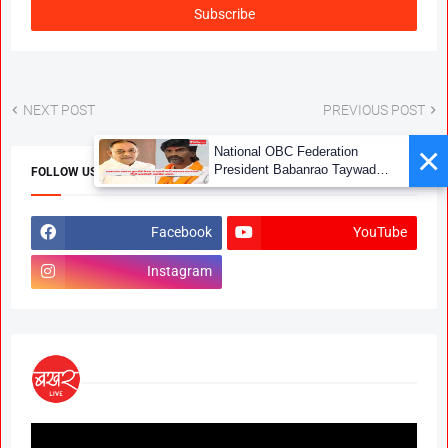
NEXT POST
PREVIOUS POST
×
National OBC Federation
President Babanrao Taywade
FOLLOW US
Claims Only 27 Kunbi
Certificates Issued in
Marathwada After September 2
Facebook
YouTube
GR; Alarming News for Mano
Instagram