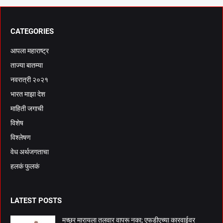
CATEGORIES
आपला महाराष्ट्र
ताज्या बातम्या
नवरात्री २०२१
भारत माझा देश
माहिती जगाची
विशेष
विश्लेषण
वेध अर्थजगताचा
हलकं फुलकं
LATEST POSTS
मच्छर मारायला तलवार वापरू नका; एफडीएच्या कारवाईवर