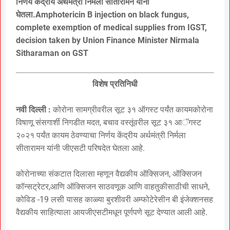
निर्णय केंद्रीय अर्थमंत्री निर्मला सीतारामन यांनी
घेतला.Amphotericin B injection on black fungus,
complete exemption of medical supplies from IGST,
decision taken by Union Finance Minister Nirmala
Sitharaman on GST
विशेष प्रतिनिधी
नवी दिल्ली :
कोरोना सामग्रीवरील सूट ३१ ऑगस्ट पर्यंत कायमकोरोना
विषाणू संसगार्शी निगडीत मदत, बचाव वस्तूंवरील सूट ३१ आॅगस्ट
२०२१ पर्यंत कायम ठेवण्याचा निर्णय केंद्रीय अर्थमंत्री निर्मला
सीतारामन यांनी जीएसटी परिषदेत घेतला आहे.
कोरोनाच्या संकटात दिलासा म्हणून वैद्यकीय ऑक्सिजन, ऑक्सिजन
कॉन्सट्रेटर,आणि ऑक्सिजन साठवणूक आणि वाहतुकीसाठीची साधने,
कोविड -19 लसी यासह काळ्या बुरशीवरी अम्फोटेरेसीन बी इंजेक्शनसह
वैद्यकीय साहित्याला आयजीएसटीमधून पूर्णपणे सूट देण्यात आली आहे.