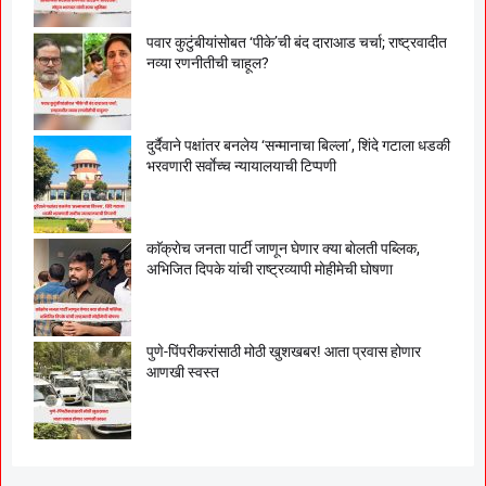
पवार कुटुंबीयांसोबत ‘पीके’ची बंद दाराआड चर्चा; राष्ट्रवादीत
नव्या रणनीतीची चाहूल?
दुर्दैवाने पक्षांतर बनलेय ‘सन्मानाचा बिल्ला’, शिंदे गटाला धडकी
भरवणारी सर्वाेच्च न्यायालयाची टिप्पणी
काॅक्राेच जनता पार्टी जाणून घेणार क्या बाेलती पब्लिक,
अभिजित दिपके यांची राष्ट्रव्यापी माेहीमेची घाेषणा
पुणे-पिंपरीकरांसाठी मोठी खुशखबर! आता प्रवास होणार
आणखी स्वस्त