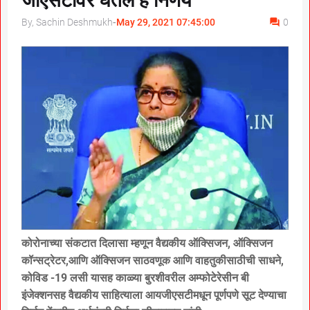
जीएसटीवर घेतले हे निर्णय
By, Sachin Deshmukh
-
May 29, 2021 07:45:00
0
कोरोनाच्या संकटात दिलासा म्हणून वैद्यकीय ऑक्सिजन, ऑक्सिजन
कॉन्सट्रेटर,आणि ऑक्सिजन साठवणूक आणि वाहतुकीसाठीची साधने,
कोविड -19 लसी यासह काळ्या बुरशीवरील अम्फोटेरेसीन बी
इंजेक्शनसह वैद्यकीय साहित्याला आयजीएसटीमधून पूर्णपणे सूट देण्याचा