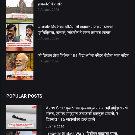
हायकोर्टाचे ताशेरे
9 August 2026
अभिजीत दिपकेंच्या पोलिसांशी वादावर संजय राऊतांची
प्रतिक्रिया; म्हणाले, ‘संघर्षात हे सहन करावंच लागतं’
8 August 2026
जो शिकेल तोच जिंकेल!” IIT विद्यार्थ्यांना नरेंद्र मोदींचा मोठा संदेश
8 August 2026
POPULAR POSTS
Azov Sea : युक्रेनच्या हल्ल्यामुळे रशियातही होर्मुझसारखे
संकट; एझोव्ह समुद्रात जहाजांची वाहतूक थांबली, 9
दिवसांत 116 जहाजांवर हल्ले झाले
July 16, 2026
Tragedy Strikes Wari : दिंडीवर काळाचा घाला;