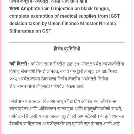
निर्णय केंद्रीय अर्थमंत्री निर्मला सीतारामन यांनी
घेतला.Amphotericin B injection on black fungus,
complete exemption of medical supplies from IGST,
decision taken by Union Finance Minister Nirmala
Sitharaman on GST
विशेष प्रतिनिधी
नवी दिल्ली :
कोरोना सामग्रीवरील सूट ३१ ऑगस्ट पर्यंत कायमकोरोना
विषाणू संसगार्शी निगडीत मदत, बचाव वस्तूंवरील सूट ३१ आॅगस्ट
२०२१ पर्यंत कायम ठेवण्याचा निर्णय केंद्रीय अर्थमंत्री निर्मला
सीतारामन यांनी जीएसटी परिषदेत घेतला आहे.
कोरोनाच्या संकटात दिलासा म्हणून वैद्यकीय ऑक्सिजन, ऑक्सिजन
कॉन्सट्रेटर,आणि ऑक्सिजन साठवणूक आणि वाहतुकीसाठीची साधने,
कोविड -19 लसी यासह काळ्या बुरशीवरी अम्फोटेरेसीन बी इंजेक्शनसह
वैद्यकीय साहित्याला आयजीएसटीमधून पूर्णपणे सूट देण्यात आली आहे.