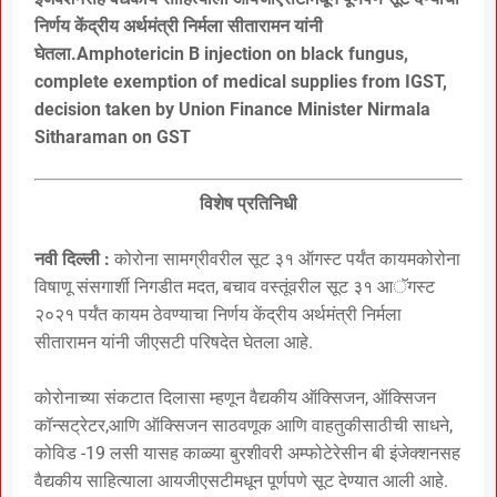
निर्णय केंद्रीय अर्थमंत्री निर्मला सीतारामन यांनी
घेतला.Amphotericin B injection on black fungus,
complete exemption of medical supplies from IGST,
decision taken by Union Finance Minister Nirmala
Sitharaman on GST
विशेष प्रतिनिधी
नवी दिल्ली :
कोरोना सामग्रीवरील सूट ३१ ऑगस्ट पर्यंत कायमकोरोना
विषाणू संसगार्शी निगडीत मदत, बचाव वस्तूंवरील सूट ३१ आॅगस्ट
२०२१ पर्यंत कायम ठेवण्याचा निर्णय केंद्रीय अर्थमंत्री निर्मला
सीतारामन यांनी जीएसटी परिषदेत घेतला आहे.
कोरोनाच्या संकटात दिलासा म्हणून वैद्यकीय ऑक्सिजन, ऑक्सिजन
कॉन्सट्रेटर,आणि ऑक्सिजन साठवणूक आणि वाहतुकीसाठीची साधने,
कोविड -19 लसी यासह काळ्या बुरशीवरी अम्फोटेरेसीन बी इंजेक्शनसह
वैद्यकीय साहित्याला आयजीएसटीमधून पूर्णपणे सूट देण्यात आली आहे.