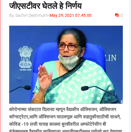
जीएसटीवर घेतले हे निर्णय
By, Sachin Deshmukh
-
May 29, 2021 07:45:00
0
कोरोनाच्या संकटात दिलासा म्हणून वैद्यकीय ऑक्सिजन, ऑक्सिजन
कॉन्सट्रेटर,आणि ऑक्सिजन साठवणूक आणि वाहतुकीसाठीची साधने,
कोविड -19 लसी यासह काळ्या बुरशीवरील अम्फोटेरेसीन बी
इंजेक्शनसह वैद्यकीय साहित्याला आयजीएसटीमधून पूर्णपणे सूट देण्याचा