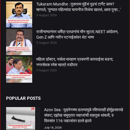
Tukaram Mundhe : तुकाराम मुंढेंचं पुढचं टार्गेट काय?
म्हणाले, ‘पुण्यात पहिल्यांदा चायनीज तिथेच खाल्लं, आता पुन्हा…’
9 August 2026
राजीनाम्यानंतर धर्मेंद्र प्रधानांचं मौन सुटलं; NEET आंदोलन,
Gen Z आणि नवीन पटनाईकांवर थेट भाष्य
9 August 2026
महिला डॉक्टर, नर्सला मारहाण प्रकरणी कारवाईचा बडगा;
नगरसेवक रमेश म्हात्रे तडीपार
9 August 2026
POPULAR POSTS
Azov Sea : युक्रेनच्या हल्ल्यामुळे रशियातही होर्मुझसारखे
संकट; एझोव्ह समुद्रात जहाजांची वाहतूक थांबली, 9
दिवसांत 116 जहाजांवर हल्ले झाले
July 16, 2026