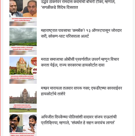
उद्धव ठाकरेंवर रामदास कदमांची बोचरी टीका; म्हणाले,
‘सगळीकडे शिंदेच दिसतात
महाराष्ट्रात पावसाचा ‘कमबॅक’! १३ ऑगस्टपासून जोरदार
सरी, कोकण-घाट परिसराला अलर्ट
मराठा समाजाचा ओबीसी प्रवर्गातील उपवर्ग म्हणून विचार
करता येईल, राज्य सरकारचा हायकोर्टात दावा
मच्छर मारायला तलवार वापरू नका; एफडीएच्या कारवाईवर
हायकोर्टाचे ताशेरे
अभिजीत दिपकेंच्या पोलिसांशी वादावर संजय राऊतांची
प्रतिक्रिया; म्हणाले, ‘संघर्षात हे सहन करावंच लागतं’