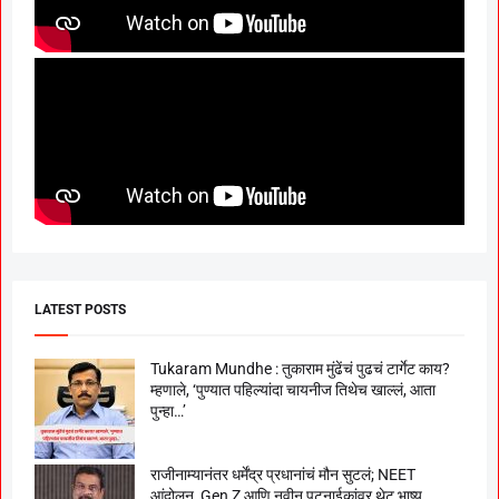
LATEST POSTS
Tukaram Mundhe : तुकाराम मुंढेंचं पुढचं टार्गेट काय?
म्हणाले, ‘पुण्यात पहिल्यांदा चायनीज तिथेच खाल्लं, आता
पुन्हा…’
राजीनाम्यानंतर धर्मेंद्र प्रधानांचं मौन सुटलं; NEET
आंदोलन, Gen Z आणि नवीन पटनाईकांवर थेट भाष्य