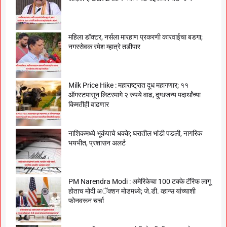
महिला डॉक्टर, नर्सला मारहाण प्रकरणी कारवाईचा बडगा;
नगरसेवक रमेश म्हात्रे तडीपार
Milk Price Hike : महाराष्ट्रात दूध महागणार; ११
ऑगस्टपासून लिटरमागे २ रुपये वाढ, दुग्धजन्य पदार्थांच्या
किमतीही वाढणार
नाशिकमध्ये भूकंपाचे धक्के; घरातील भांडी पडली, नागरिक
भयभीत, प्रशासन अलर्ट
PM Narendra Modi : अमेरिकेचा 100 टक्के टॅरिफ लागू
होताच मोदी अॅक्शन मोडमध्ये; जे.डी. व्हान्स यांच्याशी
फोनवरून चर्चा