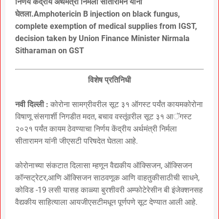
निर्णय केंद्रीय अर्थमंत्री निर्मला सीतारामन यांनी
घेतला.Amphotericin B injection on black fungus,
complete exemption of medical supplies from IGST,
decision taken by Union Finance Minister Nirmala
Sitharaman on GST
विशेष प्रतिनिधी
नवी दिल्ली :
कोरोना सामग्रीवरील सूट ३१ ऑगस्ट पर्यंत कायमकोरोना
विषाणू संसगार्शी निगडीत मदत, बचाव वस्तूंवरील सूट ३१ आॅगस्ट
२०२१ पर्यंत कायम ठेवण्याचा निर्णय केंद्रीय अर्थमंत्री निर्मला
सीतारामन यांनी जीएसटी परिषदेत घेतला आहे.
कोरोनाच्या संकटात दिलासा म्हणून वैद्यकीय ऑक्सिजन, ऑक्सिजन
कॉन्सट्रेटर,आणि ऑक्सिजन साठवणूक आणि वाहतुकीसाठीची साधने,
कोविड -19 लसी यासह काळ्या बुरशीवरी अम्फोटेरेसीन बी इंजेक्शनसह
वैद्यकीय साहित्याला आयजीएसटीमधून पूर्णपणे सूट देण्यात आली आहे.