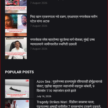
7 August 2026
निदा खान प्रकरणाला नवे वळण; एमआयएम नगरसेवक मतीन
पटेल यांना अटक
7 August 2026
नगरसेवक रमेश म्हात्रेच्या सुटकेचा मार्ग मोकळा; मुंबई उच्च
न्यायालयाने जामीनावरील स्थगिती उठवली
7 August 2026
POPULAR POSTS
Azov Sea : युक्रेनच्या हल्ल्यामुळे रशियातही होर्मुझसारखे
संकट; एझोव्ह समुद्रात जहाजांची वाहतूक थांबली, 9
दिवसांत 116 जहाजांवर हल्ले झाले
July 16, 2026
Tragedy Strikes Wari : दिंडीवर काळाचा घाला;
पंढरपूरच्या आषाढी वारीतील 7 वारकऱ्यांना ट्रकने उडवले,