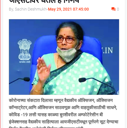
जीएसटीवर घेतले हे निर्णय
By, Sachin Deshmukh
-
May 29, 2021 07:45:00
0
कोरोनाच्या संकटात दिलासा म्हणून वैद्यकीय ऑक्सिजन, ऑक्सिजन
कॉन्सट्रेटर,आणि ऑक्सिजन साठवणूक आणि वाहतुकीसाठीची साधने,
कोविड -19 लसी यासह काळ्या बुरशीवरील अम्फोटेरेसीन बी
इंजेक्शनसह वैद्यकीय साहित्याला आयजीएसटीमधून पूर्णपणे सूट देण्याचा