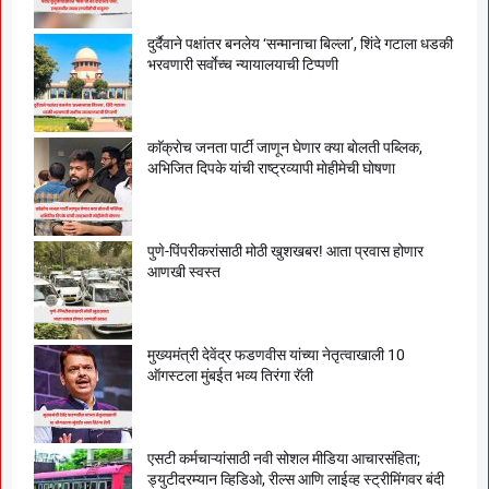
दुर्दैवाने पक्षांतर बनलेय ‘सन्मानाचा बिल्ला’, शिंदे गटाला धडकी
भरवणारी सर्वाेच्च न्यायालयाची टिप्पणी
काॅक्राेच जनता पार्टी जाणून घेणार क्या बाेलती पब्लिक,
अभिजित दिपके यांची राष्ट्रव्यापी माेहीमेची घाेषणा
पुणे-पिंपरीकरांसाठी मोठी खुशखबर! आता प्रवास होणार
आणखी स्वस्त
मुख्यमंत्री देवेंद्र फडणवीस यांच्या नेतृत्वाखाली 10
ऑगस्टला मुंबईत भव्य तिरंगा रॅली
एसटी कर्मचाऱ्यांसाठी नवी सोशल मीडिया आचारसंहिता;
ड्युटीदरम्यान व्हिडिओ, रील्स आणि लाईव्ह स्ट्रीमिंगवर बंदी