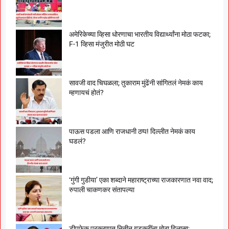
अमेरिकेच्या व्हिसा धोरणाचा भारतीय विद्यार्थ्यांना मोठा फटका;
F-1 व्हिसा मंजुरीत मोठी घट
सावजी वाद चिघळला; तुकाराम मुंढेंनी सांगितलं नेमकं काय
म्हणायचं होतं?
पाऊस पडला आणि राजधानी ठप्प! दिल्लीत नेमकं काय
घडलं?
‘गुंगी गुडीया’ एका शब्दाने महाराष्ट्राच्या राजकारणात नवा वाद;
रुपाली चाकणकर संतापल्या
डीपफेक प्रकरणात नितीन गडकरींना मोठा दिलासा;