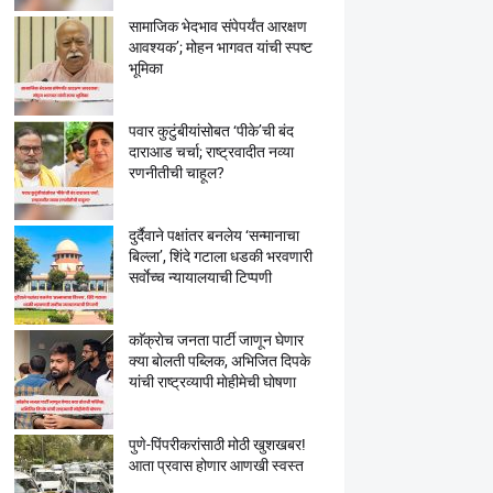
सामाजिक भेदभाव संपेपर्यंत आरक्षण
आवश्यक’; मोहन भागवत यांची स्पष्ट
भूमिका
पवार कुटुंबीयांसोबत ‘पीके’ची बंद
दाराआड चर्चा; राष्ट्रवादीत नव्या
रणनीतीची चाहूल?
दुर्दैवाने पक्षांतर बनलेय ‘सन्मानाचा
बिल्ला’, शिंदे गटाला धडकी भरवणारी
सर्वाेच्च न्यायालयाची टिप्पणी
काॅक्राेच जनता पार्टी जाणून घेणार
क्या बाेलती पब्लिक, अभिजित दिपके
यांची राष्ट्रव्यापी माेहीमेची घाेषणा
पुणे-पिंपरीकरांसाठी मोठी खुशखबर!
आता प्रवास होणार आणखी स्वस्त