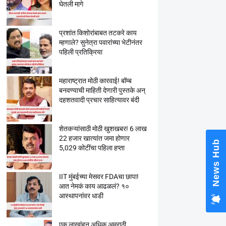
घेतली मागे
प्रशांत किशोरांबाबत तटकरे काय
म्हणाले? सुनेत्रा पवारांच्या भेटीनंतर
पहिली प्रतिक्रिया
महाराष्ट्रात मोठी कारवाई! बॉम्ब
बनवण्याची माहिती देणारी पुस्तके अन्
दहशतवादी प्रचार साहित्यावर बंदी
शेतकऱ्यांसाठी मोठी खुशखबर! 6 लाख
22 हजार खात्यांत जमा होणार
News Hub
5,029 कोटींचा पहिला हप्ता
IIT मुंबईच्या मेसवर FDAचा छापा!
आत नेमकं काय आढळलं? १०
आस्थापनांवर धाडी
एक लाखांहून अधिक अमराठी