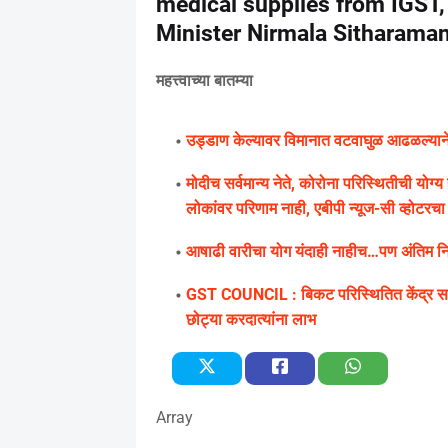
medical supplies from IGST,
Minister Nirmala Sitharama
महत्त्वाच्या बातम्या
उड्डाण केल्यावर विमानात वटवाघुळ आढळल्याने के
मोदीच सर्वमान्य नेते, कोरोना परिस्थितीची यो
लोकांवर परिणाम नाही, एबीपी न्यूज-सी व्होटरचा सर
आषाढी वारीचा योग यंदाही नाहीच…पण अंतिम निर्
GST COUNCIL : बिकट परिस्थितित केंद्र सरक
छोट्या करदात्यांना लाभ
Array