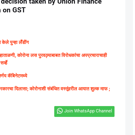
 decision taken by Union Finance
n on GST
ले पुन्हा लॅँडींग
ग्य हाताळणी, कोरोना लस पुरवठ्याबाबत विरोधकांचा अपप्रचाराचाही
्व्हे
णय कॅबिनेटमध्ये
ारचा दिलासा; कोरोनाशी संबंधित वस्तूंवरील आयात शुल्क माफ ;
Join WhatsApp Channel