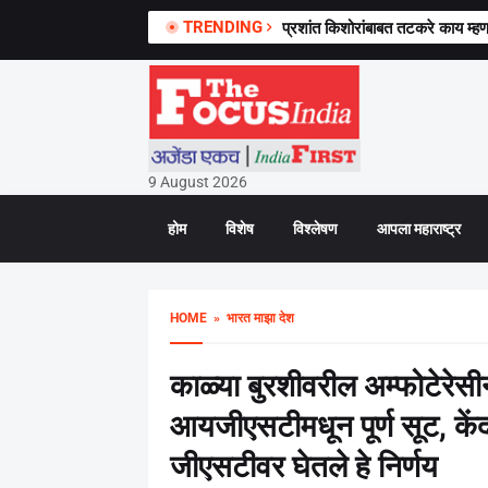
TRENDING
प्रशांत किशोरांबाबत तटकरे काय म्हणाल
9 August 2026
होम
विशेष
विश्लेषण
आपला महाराष्ट्र
HOME
» भारत माझा देश
काळ्या बुरशीवरील अम्फोटेरेसीन
आयजीएसटीमधून पूर्ण सूट, केंद्
जीएसटीवर घेतले हे निर्णय