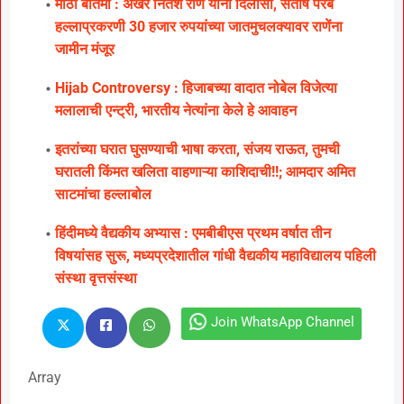
मोठी बातमी : अखेर नितेश राणे यांना दिलासा, संतोष परब
हल्लाप्रकरणी 30 हजार रुपयांच्या जातमुचलक्यावर राणेंना
जामीन मंजूर
Hijab Controversy : हिजाबच्या वादात नोबेल विजेत्या
मलालाची एन्ट्री, भारतीय नेत्यांना केले हे आवाहन
इतरांच्या घरात घुसण्याची भाषा करता, संजय राऊत, तुमची
घरातली किंमत खलिता वाहणाऱ्या काशिदाची!!; आमदार अमित
साटमांचा हल्लाबोल
हिंदीमध्ये वैद्यकीय अभ्यास : एमबीबीएस प्रथम वर्षात तीन
विषयांसह सुरू, मध्यप्रदेशातील गांधी वैद्यकीय महाविद्यालय पहिली
संस्था वृत्तसंस्था
Join WhatsApp Channel
Array