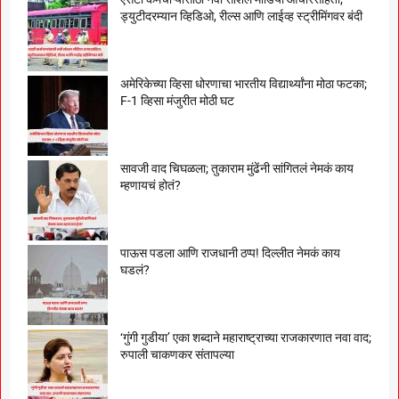
ड्युटीदरम्यान व्हिडिओ, रील्स आणि लाईव्ह स्ट्रीमिंगवर बंदी
अमेरिकेच्या व्हिसा धोरणाचा भारतीय विद्यार्थ्यांना मोठा फटका;
F-1 व्हिसा मंजुरीत मोठी घट
सावजी वाद चिघळला; तुकाराम मुंढेंनी सांगितलं नेमकं काय
म्हणायचं होतं?
पाऊस पडला आणि राजधानी ठप्प! दिल्लीत नेमकं काय
घडलं?
‘गुंगी गुडीया’ एका शब्दाने महाराष्ट्राच्या राजकारणात नवा वाद;
रुपाली चाकणकर संतापल्या