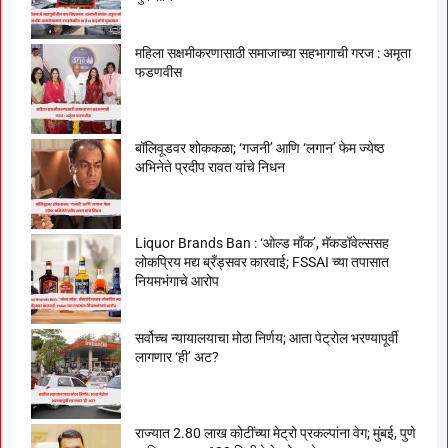
महिला सक्षमीकरणासाठी समाजाच्या सहभागाची गरज : अमृता
फडणवीस
बॉलिवूडवर शोककळा; ‘गजनी’ आणि ‘लगान’ फेम ज्येष्ठ
अभिनेते प्रदीप रावत यांचे निधन
Liquor Brands Ban : ‘ओल्ड मॉंक’, मॅकडॉवेल्ससह
लोकप्रिय मद्य ब्रँड्सवर कारवाई; FSSAI च्या तपासात
नियमभंगाचे आरोप
सर्वोच्च न्यायालयाचा मोठा निर्णय; आता पेट्रोल भरण्यापूर्वी
लागणार ‘ही’ अट?
राज्यात 2.80 लाख कोटींच्या मेट्रो प्रकल्पांना वेग; मुंबई, पुणे