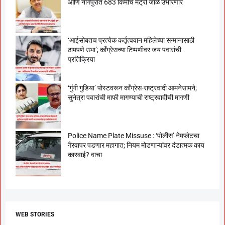
आणि नागपुरात 683 किमीचे मेट्रो जाळे उभारणार
‘आईसोबतच प्रत्येक कर्तृत्ववान महिलेच्या सन्मानासाठी
ठामपणे उभा’; काँग्रेसच्या टिप्पणीवर जय पवारांची
प्रतिक्रिया
‘गुंगी गुडिया’ पोस्टवरून काँग्रेस-राष्ट्रवादी आमनेसामने;
सुनेत्रा पवारांची माफी मागण्याची राष्ट्रवादीची मागणी
Police Name Plate Missuse : ‘पोलीस’ नेमप्लेटचा
गैरवापर पडणार महागात; नियम मोडणाऱ्यांवर दंडात्मक काय
कारवाई? वाचा
WEB STORIES