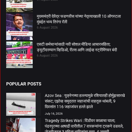
मुख्यमंत्री देवेंद्र फडणवीस यांच्या नेतृत्वाखाली 10 ऑगस्टला
मुंबईत भव्य तिरंगा रॅली
6 August 2026
एसटी कर्मचाऱ्यांसाठी नवी सोशल मीडिया आचारसंहिता;
ड्युटीदरम्यान व्हिडिओ, रील्स आणि लाईव्ह स्ट्रीमिंगवर बंदी
6 August 2026
POPULAR POSTS
Azov Sea : युक्रेनच्या हल्ल्यामुळे रशियातही होर्मुझसारखे
संकट; एझोव्ह समुद्रात जहाजांची वाहतूक थांबली, 9
दिवसांत 116 जहाजांवर हल्ले झाले
July 16, 2026
Tragedy Strikes Wari : दिंडीवर काळाचा घाला;
पंढरपूरच्या आषाढी वारीतील 7 वारकऱ्यांना ट्रकने उडवले,
जेजुरीजवळ 3 महिला भाविकांचा मृत्यू, 4 जखमी