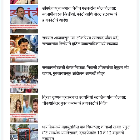
डीपफेक प्रकरणात नितीन गडकरींना मोठा दिलासा;
बदनामीकारक व्हिडीओ, फोटो आणि पोस्ट हटवण्याचे
हायकोर्टाचे आदेश
राज्यात आजपासून ‘या’ लोकप्रिय खाद्यपदार्थावर बंदी;
सरकारच्या निर्णयाने हॉटेल व्यावसायिकांमध्ये खळबळ
सरकारसोबतची बैठक निष्फळ; निवासी डॉक्टरांचा बेमुदत संप
कायम, गुरुवारपासून आंदोलन आणखी तीव्र
त्रिशा कृष्णन प्रकरणात उदयनिधी स्टालिन यांना दिलासा;
चौकशीनंतर मुक्त करण्याचे हायकोर्टाचे निर्देश
धाराशिवमध्ये महायुतीतील वाद चिघळला; तानाजी सावंत-राहुल
मोटे समर्थक आमनेसामने, दगडफेकीत 10 ते 12 वाहनांचे
नुकसान