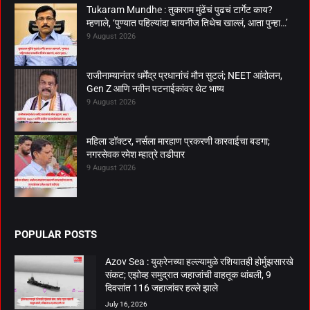
Tukaram Mundhe : तुकाराम मुंढेंचं पुढचं टार्गेट काय?
म्हणाले, ‘पुण्यात पहिल्यांदा चायनीज तिथेच खाल्लं, आता पुन्हा…’
9 August 2026
राजीनाम्यानंतर धर्मेंद्र प्रधानांचं मौन सुटलं; NEET आंदोलन,
Gen Z आणि नवीन पटनाईकांवर थेट भाष्य
9 August 2026
महिला डॉक्टर, नर्सला मारहाण प्रकरणी कारवाईचा बडगा;
नगरसेवक रमेश म्हात्रे तडीपार
9 August 2026
POPULAR POSTS
Azov Sea : युक्रेनच्या हल्ल्यामुळे रशियातही होर्मुझसारखे
संकट; एझोव्ह समुद्रात जहाजांची वाहतूक थांबली, 9
दिवसांत 116 जहाजांवर हल्ले झाले
July 16, 2026