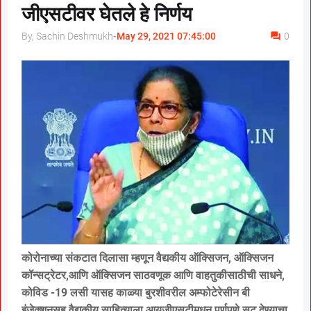
जीएसटीवर घेतले हे निर्णय
By, Sachin Deshmukh
-
May 29, 2021 07:45:00
0
कोरोनाच्या संकटात दिलासा म्हणून वैद्यकीय ऑक्सिजन, ऑक्सिजन
कॉन्सट्रेटर,आणि ऑक्सिजन साठवणूक आणि वाहतुकीसाठीची साधने,
कोविड -19 लसी यासह काळ्या बुरशीवरील अम्फोटेरेसीन बी
इंजेक्शनसह वैद्यकीय साहित्याला आयजीएसटीमधून पूर्णपणे सूट देण्याचा