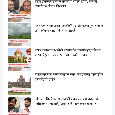
उद्धव ठाकरेंवर रामदास कदमांची बोचरी टीका; म्हणाले,
‘सगळीकडे शिंदेच दिसतात
महाराष्ट्रात पावसाचा ‘कमबॅक’! १३ ऑगस्टपासून जोरदार
सरी, कोकण-घाट परिसराला अलर्ट
मराठा समाजाचा ओबीसी प्रवर्गातील उपवर्ग म्हणून विचार
करता येईल, राज्य सरकारचा हायकोर्टात दावा
मच्छर मारायला तलवार वापरू नका; एफडीएच्या कारवाईवर
हायकोर्टाचे ताशेरे
अभिजीत दिपकेंच्या पोलिसांशी वादावर संजय राऊतांची
प्रतिक्रिया; म्हणाले, ‘संघर्षात हे सहन करावंच लागतं’