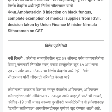
निर्णय केंद्रीय अर्थमंत्री निर्मला सीतारामन यांनी
घेतला.Amphotericin B injection on black fungus,
complete exemption of medical supplies from IGST,
decision taken by Union Finance Minister Nirmala
Sitharaman on GST
विशेष प्रतिनिधी
नवी दिल्ली :
कोरोना सामग्रीवरील सूट ३१ ऑगस्ट पर्यंत कायमकोरोना
विषाणू संसगार्शी निगडीत मदत, बचाव वस्तूंवरील सूट ३१ आॅगस्ट
२०२१ पर्यंत कायम ठेवण्याचा निर्णय केंद्रीय अर्थमंत्री निर्मला
सीतारामन यांनी जीएसटी परिषदेत घेतला आहे.
कोरोनाच्या संकटात दिलासा म्हणून वैद्यकीय ऑक्सिजन, ऑक्सिजन
कॉन्सट्रेटर,आणि ऑक्सिजन साठवणूक आणि वाहतुकीसाठीची साधने,
कोविड -19 लसी यासह काळ्या बुरशीवरी अम्फोटेरेसीन बी इंजेक्शनसह
वैद्यकीय साहित्याला आयजीएसटीमधून पूर्णपणे सूट देण्यात आली आहे.