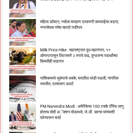
महिला डॉक्टर, नर्सला मारहाण प्रकरणी कारवाईचा बडगा;
नगरसेवक रमेश म्हात्रे तडीपार
Milk Price Hike : महाराष्ट्रात दूध महागणार; ११
ऑगस्टपासून लिटरमागे २ रुपये वाढ, दुग्धजन्य पदार्थांच्या
किमतीही वाढणार
नाशिकमध्ये भूकंपाचे धक्के; घरातील भांडी पडली, नागरिक
भयभीत, प्रशासन अलर्ट
PM Narendra Modi : अमेरिकेचा 100 टक्के टॅरिफ लागू
होताच मोदी अॅक्शन मोडमध्ये; जे.डी. व्हान्स यांच्याशी
फोनवरून चर्चा