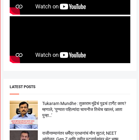
LATEST POSTS
Tukaram Mundhe : तुकाराम मुंढेंचं पुढचं टार्गेट काय?
म्हणाले, ‘पुण्यात पहिल्यांदा चायनीज तिथेच खाल्लं, आता
पुन्हा…’
राजीनाम्यानंतर धर्मेंद्र प्रधानांचं मौन सुटलं; NEET
आंदोलन, Gen Z आणि नवीन पटनाईकांवर थेट भाष्य