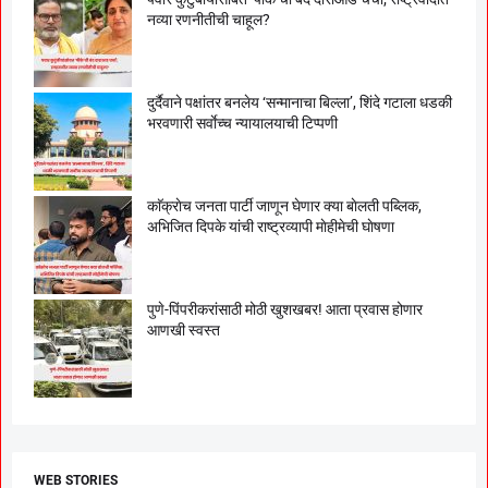
नव्या रणनीतीची चाहूल?
दुर्दैवाने पक्षांतर बनलेय ‘सन्मानाचा बिल्ला’, शिंदे गटाला धडकी
भरवणारी सर्वाेच्च न्यायालयाची टिप्पणी
काॅक्राेच जनता पार्टी जाणून घेणार क्या बाेलती पब्लिक,
अभिजित दिपके यांची राष्ट्रव्यापी माेहीमेची घाेषणा
पुणे-पिंपरीकरांसाठी मोठी खुशखबर! आता प्रवास होणार
आणखी स्वस्त
WEB STORIES