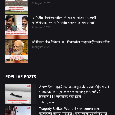
9 August 2026
अभिजीत दिपकेंच्या पोलिसांशी वादावर संजय राऊतांची
प्रतिक्रिया; म्हणाले, ‘संघर्षात हे सहन करावंच लागतं’
8 August 2026
जो शिकेल तोच जिंकेल!” IIT विद्यार्थ्यांना नरेंद्र मोदींचा मोठा संदेश
8 August 2026
POPULAR POSTS
Azov Sea : युक्रेनच्या हल्ल्यामुळे रशियातही होर्मुझसारखे
संकट; एझोव्ह समुद्रात जहाजांची वाहतूक थांबली, 9
दिवसांत 116 जहाजांवर हल्ले झाले
July 16, 2026
Tragedy Strikes Wari : दिंडीवर काळाचा घाला;
पंढरपूरच्या आषाढी वारीतील 7 वारकऱ्यांना ट्रकने उडवले,