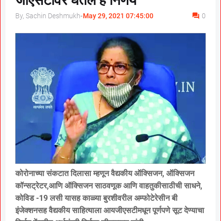
जीएसटीवर घेतले हे निर्णय
By, Sachin Deshmukh
-
May 29, 2021 07:45:00
0
कोरोनाच्या संकटात दिलासा म्हणून वैद्यकीय ऑक्सिजन, ऑक्सिजन
कॉन्सट्रेटर,आणि ऑक्सिजन साठवणूक आणि वाहतुकीसाठीची साधने,
कोविड -19 लसी यासह काळ्या बुरशीवरील अम्फोटेरेसीन बी
इंजेक्शनसह वैद्यकीय साहित्याला आयजीएसटीमधून पूर्णपणे सूट देण्याचा