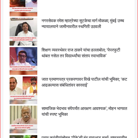
नगरसेवक रमेश म्हात्रेच्या सुटकेचा मार्ग मोकळा; मुंबई उच्च
न्यायालयाने जामीनावरील स्थगिती उठवली
शिक्षण व्यवस्थेवर राज ठाकरे यांचा हल्लाबोल; ‘पेपरफुटी
थांबत नसेल तर विद्यार्थ्यांचा संताप स्वाभाविक’
जात प्रमाणपत्र प्रकरणावर विखे पाटील यांची भूमिका; ‘कट
आढळल्यास संबंधितांवर कारवाई’
सामाजिक भेदभाव संपेपर्यंत आरक्षण आवश्यक’; मोहन भागवत
यांची स्पष्ट भूमिका
पवार कुटुंबीयांसोबत ‘पीके’ची बंद दाराआड चर्चा; राष्ट्रवादीत