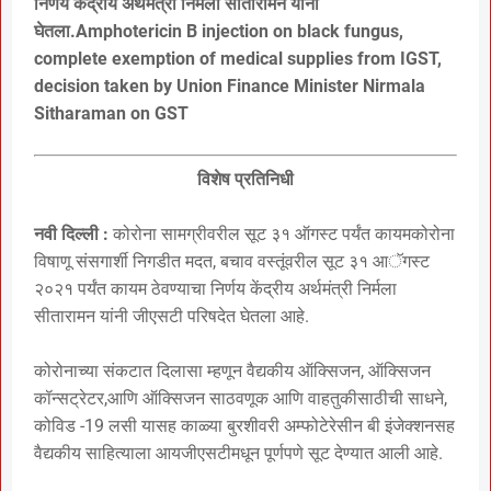
निर्णय केंद्रीय अर्थमंत्री निर्मला सीतारामन यांनी
घेतला.Amphotericin B injection on black fungus,
complete exemption of medical supplies from IGST,
decision taken by Union Finance Minister Nirmala
Sitharaman on GST
विशेष प्रतिनिधी
नवी दिल्ली :
कोरोना सामग्रीवरील सूट ३१ ऑगस्ट पर्यंत कायमकोरोना
विषाणू संसगार्शी निगडीत मदत, बचाव वस्तूंवरील सूट ३१ आॅगस्ट
२०२१ पर्यंत कायम ठेवण्याचा निर्णय केंद्रीय अर्थमंत्री निर्मला
सीतारामन यांनी जीएसटी परिषदेत घेतला आहे.
कोरोनाच्या संकटात दिलासा म्हणून वैद्यकीय ऑक्सिजन, ऑक्सिजन
कॉन्सट्रेटर,आणि ऑक्सिजन साठवणूक आणि वाहतुकीसाठीची साधने,
कोविड -19 लसी यासह काळ्या बुरशीवरी अम्फोटेरेसीन बी इंजेक्शनसह
वैद्यकीय साहित्याला आयजीएसटीमधून पूर्णपणे सूट देण्यात आली आहे.