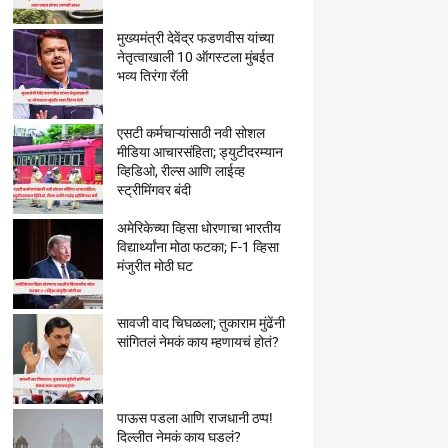
मुख्यमंत्री देवेंद्र फडणवीस यांच्या
नेतृत्वाखाली 10 ऑगस्टला मुंबईत
भव्य तिरंगा रॅली
एसटी कर्मचाऱ्यांसाठी नवी सोशल
मीडिया आचारसंहिता; ड्युटीदरम्यान
व्हिडिओ, रील्स आणि लाईव्ह
स्ट्रीमिंगवर बंदी
अमेरिकेच्या व्हिसा धोरणाचा भारतीय
विद्यार्थ्यांना मोठा फटका; F-1 व्हिसा
मंजुरीत मोठी घट
सावजी वाद चिघळला; तुकाराम मुंढेंनी
सांगितलं नेमकं काय म्हणायचं होतं?
पाऊस पडला आणि राजधानी ठप्प!
दिल्लीत नेमकं काय घडलं?