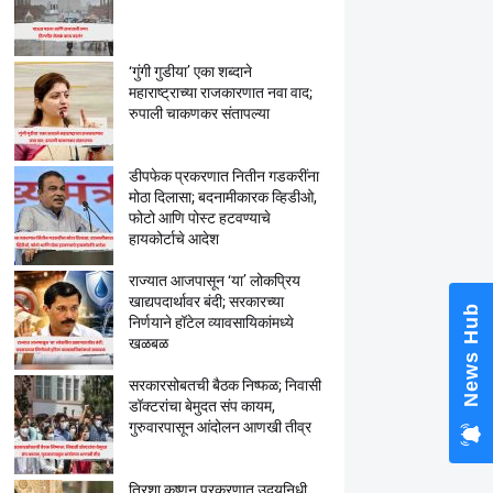
‘गुंगी गुडीया’ एका शब्दाने
महाराष्ट्राच्या राजकारणात नवा वाद;
रुपाली चाकणकर संतापल्या
डीपफेक प्रकरणात नितीन गडकरींना
मोठा दिलासा; बदनामीकारक व्हिडीओ,
फोटो आणि पोस्ट हटवण्याचे
हायकोर्टाचे आदेश
राज्यात आजपासून ‘या’ लोकप्रिय
खाद्यपदार्थावर बंदी; सरकारच्या
News Hub
निर्णयाने हॉटेल व्यावसायिकांमध्ये
खळबळ
सरकारसोबतची बैठक निष्फळ; निवासी
डॉक्टरांचा बेमुदत संप कायम,
गुरुवारपासून आंदोलन आणखी तीव्र
त्रिशा कृष्णन प्रकरणात उदयनिधी