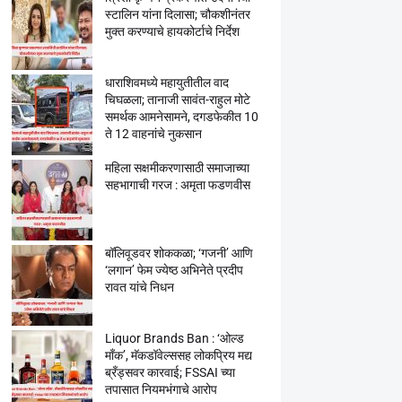
स्टालिन यांना दिलासा; चौकशीनंतर
मुक्त करण्याचे हायकोर्टाचे निर्देश
धाराशिवमध्ये महायुतीतील वाद
चिघळला; तानाजी सावंत-राहुल मोटे
समर्थक आमनेसामने, दगडफेकीत 10
ते 12 वाहनांचे नुकसान
महिला सक्षमीकरणासाठी समाजाच्या
सहभागाची गरज : अमृता फडणवीस
बॉलिवूडवर शोककळा; ‘गजनी’ आणि
‘लगान’ फेम ज्येष्ठ अभिनेते प्रदीप
रावत यांचे निधन
Liquor Brands Ban : ‘ओल्ड
मॉंक’, मॅकडॉवेल्ससह लोकप्रिय मद्य
ब्रँड्सवर कारवाई; FSSAI च्या
तपासात नियमभंगाचे आरोप