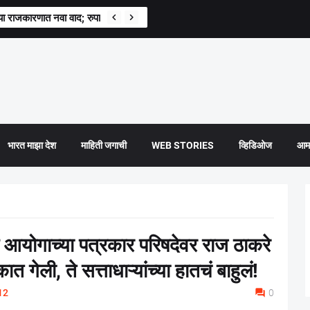
्राच्या राजकारणात नवा वाद; रुपाली चाकणकर संतापल्या
भारत माझा देश
माहिती जगाची
WEB STORIES
व्हिडिओज
आमच
योगाच्या पत्रकार परिषदेवर राज ठाकरे
गेली, ते सत्ताधाऱ्यांच्या हातचं बाहुलं!
12
0