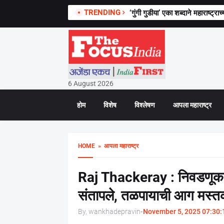
TRENDING
‘गुंगी गुडीया’ एका शब्दाने महाराष्ट
6 August 2026
होम
विशेष
विश्लेषण
आपला महाराष्ट्र
HOME
» आपला महाराष्ट्र
Raj Thackeray : निवडणूक आ
संतापले, तळपायाची आग मस्तकात 
By, wankhadepravin
-
November 5, 2025 07:30: