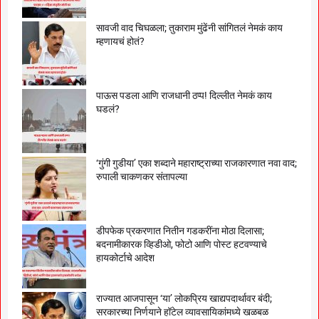
सावजी वाद चिघळला; तुकाराम मुंढेंनी सांगितलं नेमकं काय
म्हणायचं होतं?
पाऊस पडला आणि राजधानी ठप्प! दिल्लीत नेमकं काय
घडलं?
‘गुंगी गुडीया’ एका शब्दाने महाराष्ट्राच्या राजकारणात नवा वाद;
रुपाली चाकणकर संतापल्या
डीपफेक प्रकरणात नितीन गडकरींना मोठा दिलासा;
बदनामीकारक व्हिडीओ, फोटो आणि पोस्ट हटवण्याचे
हायकोर्टाचे आदेश
राज्यात आजपासून ‘या’ लोकप्रिय खाद्यपदार्थावर बंदी;
सरकारच्या निर्णयाने हॉटेल व्यावसायिकांमध्ये खळबळ