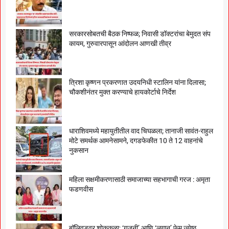
सरकारसोबतची बैठक निष्फळ; निवासी डॉक्टरांचा बेमुदत संप
कायम, गुरुवारपासून आंदोलन आणखी तीव्र
त्रिशा कृष्णन प्रकरणात उदयनिधी स्टालिन यांना दिलासा;
चौकशीनंतर मुक्त करण्याचे हायकोर्टाचे निर्देश
धाराशिवमध्ये महायुतीतील वाद चिघळला; तानाजी सावंत-राहुल
मोटे समर्थक आमनेसामने, दगडफेकीत 10 ते 12 वाहनांचे
नुकसान
महिला सक्षमीकरणासाठी समाजाच्या सहभागाची गरज : अमृता
फडणवीस
बॉलिवूडवर शोककळा; ‘गजनी’ आणि ‘लगान’ फेम ज्येष्ठ