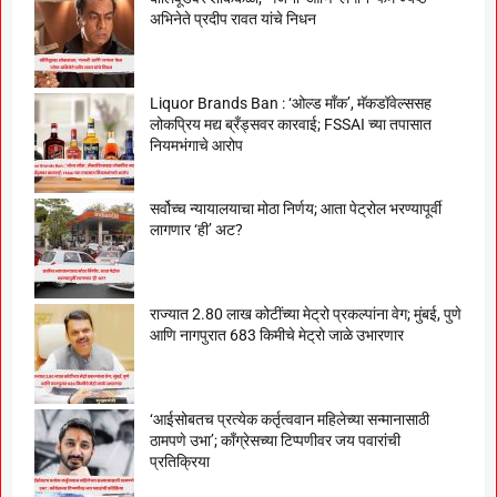
अभिनेते प्रदीप रावत यांचे निधन
Liquor Brands Ban : ‘ओल्ड मॉंक’, मॅकडॉवेल्ससह
लोकप्रिय मद्य ब्रँड्सवर कारवाई; FSSAI च्या तपासात
नियमभंगाचे आरोप
सर्वोच्च न्यायालयाचा मोठा निर्णय; आता पेट्रोल भरण्यापूर्वी
लागणार ‘ही’ अट?
राज्यात 2.80 लाख कोटींच्या मेट्रो प्रकल्पांना वेग; मुंबई, पुणे
आणि नागपुरात 683 किमीचे मेट्रो जाळे उभारणार
‘आईसोबतच प्रत्येक कर्तृत्ववान महिलेच्या सन्मानासाठी
ठामपणे उभा’; काँग्रेसच्या टिप्पणीवर जय पवारांची
प्रतिक्रिया