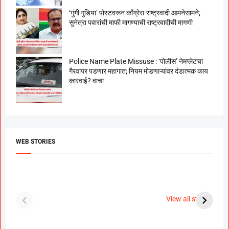
‘गुंगी गुडिया’ पोस्टवरून काँग्रेस-राष्ट्रवादी आमनेसामने;
सुनेत्रा पवारांची माफी मागण्याची राष्ट्रवादीची मागणी
Police Name Plate Missuse : ‘पोलीस’ नेमप्लेटचा
गैरवापर पडणार महागात; नियम मोडणाऱ्यांवर दंडात्मक काय
कारवाई? वाचा
WEB STORIES
दगडी चाल फेम अभिनेत्री
श्रीमंत दगडूशेठ गणपती
ब
पूजा सावंत ने गुपचूप
2023
स
View all stories
उरकला साखरपुडा.
म