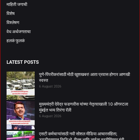
माहिती जगाची
विशेष
विश्लेषण
वेध अर्थजगताचा
हलकं फुलकं
LATEST POSTS
पुणे-पिंपरीकरांसाठी मोठी खुशखबर! आता प्रवास होणार आणखी
स्वस्त
6 August 2026
मुख्यमंत्री देवेंद्र फडणवीस यांच्या नेतृत्वाखाली 10 ऑगस्टला
मुंबईत भव्य तिरंगा रॅली
6 August 2026
एसटी कर्मचाऱ्यांसाठी नवी सोशल मीडिया आचारसंहिता;
ड्युटीदरम्यान व्हिडिओ, रील्स आणि लाईव्ह स्ट्रीमिंगवर बंदी