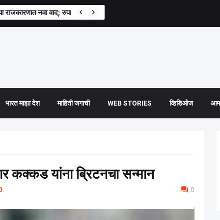
्राच्या राजकारणात नवा वाद; रुपाली चाकणकर संतापल्या
भारत माझा देश
माहिती जगाची
WEB STORIES
व्हिडिओज
आमच
ार कक्कड यांना ब्रिटनचा सन्मान
0
0