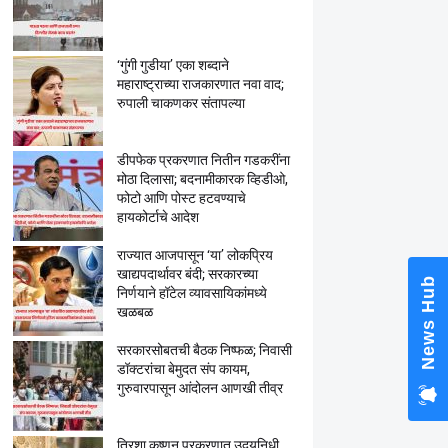
‘गुंगी गुडीया’ एका शब्दाने
महाराष्ट्राच्या राजकारणात नवा वाद;
रुपाली चाकणकर संतापल्या
डीपफेक प्रकरणात नितीन गडकरींना
मोठा दिलासा; बदनामीकारक व्हिडीओ,
फोटो आणि पोस्ट हटवण्याचे
हायकोर्टाचे आदेश
राज्यात आजपासून ‘या’ लोकप्रिय
खाद्यपदार्थावर बंदी; सरकारच्या
News Hub
निर्णयाने हॉटेल व्यावसायिकांमध्ये
खळबळ
सरकारसोबतची बैठक निष्फळ; निवासी
डॉक्टरांचा बेमुदत संप कायम,
गुरुवारपासून आंदोलन आणखी तीव्र
त्रिशा कृष्णन प्रकरणात उदयनिधी