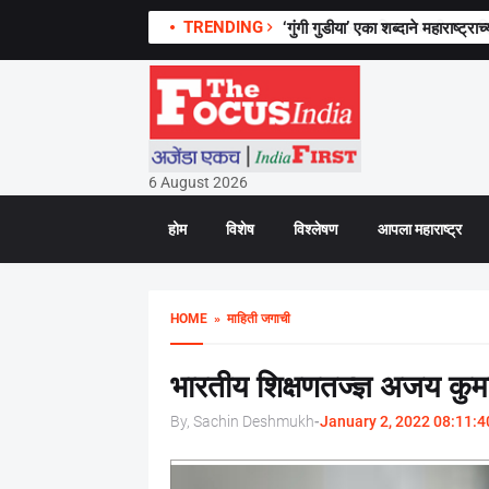
TRENDING
‘गुंगी गुडीया’ एका शब्दाने महाराष्ट
6 August 2026
होम
विशेष
विश्लेषण
आपला महाराष्ट्र
HOME
» माहिती जगाची
भारतीय शिक्षणतज्ज्ञ अजय कुम
By, Sachin Deshmukh
-
January 2, 2022 08:11:4