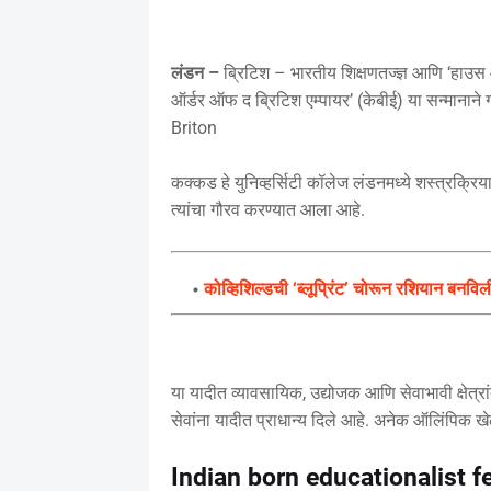
लंडन –
ब्रिटिश – भारतीय शिक्षणतज्ज्ञ आणि ‘हाउ
ऑर्डर ऑफ द ब्रिटिश एम्पायर’ (केबीई) या सन्मानान
Briton
कक्कड हे युनिव्हर्सिटी कॉलेज लंडनमध्ये शस्त्रक्रिय
त्यांचा गौरव करण्यात आला आहे.
कोव्हिशिल्डची ‘ब्लूप्रिंट’ चोरून रशियान ब
या यादीत व्यावसायिक, उद्योजक आणि सेवाभावी क्षेत्र
सेवांना यादीत प्राधान्य दिले आहे. अनेक ऑलिंपिक खे
Indian born educationalist fe