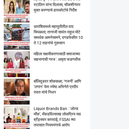
स्टालिन यांना दिलासा; चौकशीनंतर
मुक्त करण्याचे हायकोर्टाचे निर्देश
धाराशिवमध्ये महायुतीतील वाद
चिघळला; तानाजी सावंत-राहुल मोटे
समर्थक आमनेसामने, दगडफेकीत 10
ते 12 वाहनांचे नुकसान
महिला सक्षमीकरणासाठी समाजाच्या
सहभागाची गरज : अमृता फडणवीस
बॉलिवूडवर शोककळा; ‘गजनी’ आणि
‘लगान’ फेम ज्येष्ठ अभिनेते प्रदीप
रावत यांचे निधन
Liquor Brands Ban : ‘ओल्ड
मॉंक’, मॅकडॉवेल्ससह लोकप्रिय मद्य
ब्रँड्सवर कारवाई; FSSAI च्या
तपासात नियमभंगाचे आरोप