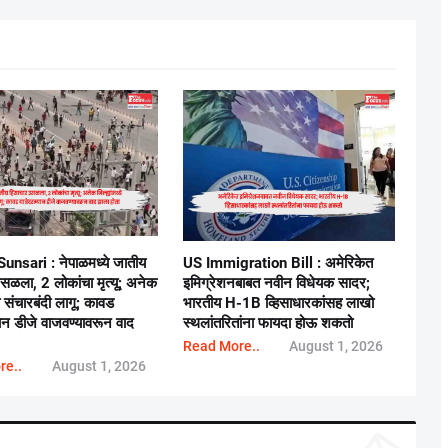
unsari : नेपाळमध्ये जातीय
US Immigration Bill : अमेरिकेत
उसळला, 2 लोकांचा मृत्यू; अनेक
इमिग्रेशनबाबत नवीन विधेयक सादर;
्ये संचारबंदी लागू; कावड
भारतीय H-1B व्हिसाधारकांसह लाखो
यान डीजे वाजवण्यावरून वाद
स्थलांतरितांना फायदा होऊ शकतो
Read More..
August 1, 2026
re..
August 1, 2026