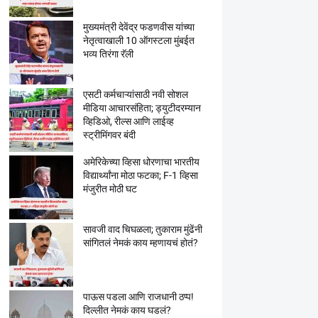
मुख्यमंत्री देवेंद्र फडणवीस यांच्या
नेतृत्वाखाली 10 ऑगस्टला मुंबईत
भव्य तिरंगा रॅली
एसटी कर्मचाऱ्यांसाठी नवी सोशल
मीडिया आचारसंहिता; ड्युटीदरम्यान
व्हिडिओ, रील्स आणि लाईव्ह
स्ट्रीमिंगवर बंदी
अमेरिकेच्या व्हिसा धोरणाचा भारतीय
विद्यार्थ्यांना मोठा फटका; F-1 व्हिसा
मंजुरीत मोठी घट
सावजी वाद चिघळला; तुकाराम मुंढेंनी
सांगितलं नेमकं काय म्हणायचं होतं?
पाऊस पडला आणि राजधानी ठप्प!
दिल्लीत नेमकं काय घडलं?