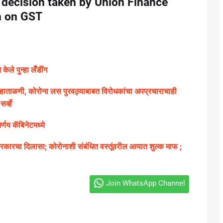
 decision taken by Union Finance
n on GST
ले पुन्हा लॅँडींग
ग्य हाताळणी, कोरोना लस पुरवठ्याबाबत विरोधकांचा अपप्रचाराचाही
्व्हे
णय कॅबिनेटमध्ये
ारचा दिलासा; कोरोनाशी संबंधित वस्तूंवरील आयात शुल्क माफ ;
Join WhatsApp Channel