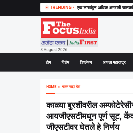
TRENDING
एक लाखांहून अधिक अमराठी चालकांनी 
8 August 2026
होम
विशेष
विश्लेषण
आपला महाराष्ट्र
HOME
» भारत माझा देश
काळ्या बुरशीवरील अम्फोटेरेसीन
आयजीएसटीमधून पूर्ण सूट, केंद्
जीएसटीवर घेतले हे निर्णय