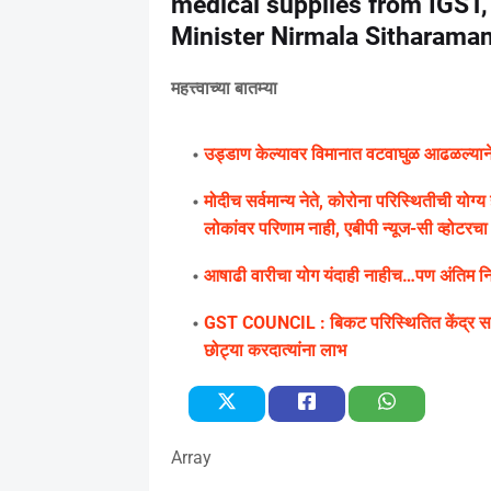
medical supplies from IGST,
Minister Nirmala Sitharama
महत्त्वाच्या बातम्या
उड्डाण केल्यावर विमानात वटवाघुळ आढळल्याने के
मोदीच सर्वमान्य नेते, कोरोना परिस्थितीची यो
लोकांवर परिणाम नाही, एबीपी न्यूज-सी व्होटरचा सर
आषाढी वारीचा योग यंदाही नाहीच…पण अंतिम निर्
GST COUNCIL : बिकट परिस्थितित केंद्र सरक
छोट्या करदात्यांना लाभ
Array