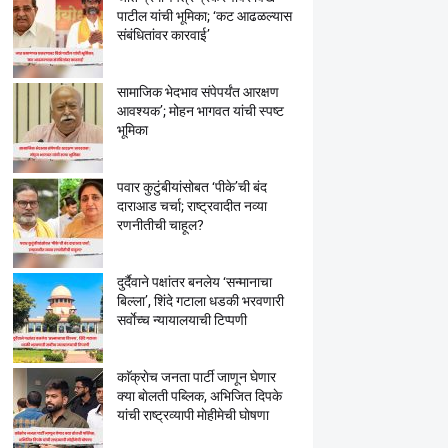
पाटील यांची भूमिका; ‘कट आढळल्यास
संबंधितांवर कारवाई’
सामाजिक भेदभाव संपेपर्यंत आरक्षण
आवश्यक’; मोहन भागवत यांची स्पष्ट
भूमिका
पवार कुटुंबीयांसोबत ‘पीके’ची बंद
दाराआड चर्चा; राष्ट्रवादीत नव्या
रणनीतीची चाहूल?
दुर्दैवाने पक्षांतर बनलेय ‘सन्मानाचा
बिल्ला’, शिंदे गटाला धडकी भरवणारी
सर्वाेच्च न्यायालयाची टिप्पणी
काॅक्राेच जनता पार्टी जाणून घेणार
क्या बाेलती पब्लिक, अभिजित दिपके
यांची राष्ट्रव्यापी माेहीमेची घाेषणा