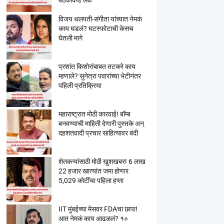
बैठकांकडे लक्ष
विजय थलपती-संगीता यांच्यात नेमकं
काय घडलं? घटस्फोटाची केसच
घेतली मागे
प्रशांत किशोरांबाबत तटकरे काय
म्हणाले? सुनेत्रा पवारांच्या भेटीनंतर
पहिली प्रतिक्रिया
महाराष्ट्रात मोठी कारवाई! बॉम्ब
बनवण्याची माहिती देणारी पुस्तके अन्
दहशतवादी प्रचार साहित्यावर बंदी
शेतकऱ्यांसाठी मोठी खुशखबर! 6 लाख
22 हजार खात्यांत जमा होणार
5,029 कोटींचा पहिला हप्ता
IIT मुंबईच्या मेसवर FDAचा छापा!
आत नेमकं काय आढळलं? १०