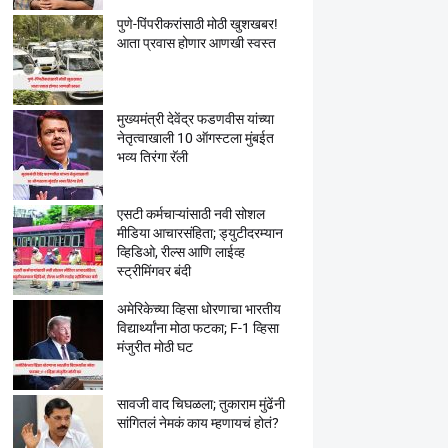
पुणे-पिंपरीकरांसाठी मोठी खुशखबर!
आता प्रवास होणार आणखी स्वस्त
मुख्यमंत्री देवेंद्र फडणवीस यांच्या
नेतृत्वाखाली 10 ऑगस्टला मुंबईत
भव्य तिरंगा रॅली
एसटी कर्मचाऱ्यांसाठी नवी सोशल
मीडिया आचारसंहिता; ड्युटीदरम्यान
व्हिडिओ, रील्स आणि लाईव्ह
स्ट्रीमिंगवर बंदी
अमेरिकेच्या व्हिसा धोरणाचा भारतीय
विद्यार्थ्यांना मोठा फटका; F-1 व्हिसा
मंजुरीत मोठी घट
सावजी वाद चिघळला; तुकाराम मुंढेंनी
सांगितलं नेमकं काय म्हणायचं होतं?