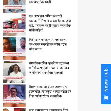
आस्थापनांवर धाडी
एक लाखांहून अधिक अमराठी
चालकांनी गिरवले व्यवहारिक मराठीचे
धडे, परिवहन मंत्री प्रताप सरनाईक
National OBC
यांची माहिती
Babanrao Tay
Kunbi Certifi
निदा खान प्रकरणाला नवे वळण;
Marathwada A
एमआयएम नगरसेवक मतीन पटेल
Alarming New
यांना अटक
नगरसेवक रमेश म्हात्रेच्या सुटकेचा
मार्ग मोकळा; मुंबई उच्च न्यायालयाने
जामीनावरील स्थगिती उठवली
शिक्षण व्यवस्थेवर राज ठाकरे यांचा
हल्लाबोल; ‘पेपरफुटी थांबत नसेल तर
विद्यार्थ्यांचा संताप स्वाभाविक’
जात प्रमाणपत्र प्रकरणावर विखे