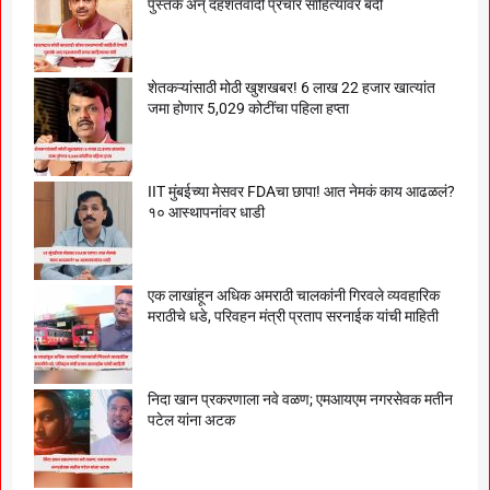
पुस्तके अन् दहशतवादी प्रचार साहित्यावर बंदी
शेतकऱ्यांसाठी मोठी खुशखबर! 6 लाख 22 हजार खात्यांत
जमा होणार 5,029 कोटींचा पहिला हप्ता
IIT मुंबईच्या मेसवर FDAचा छापा! आत नेमकं काय आढळलं?
१० आस्थापनांवर धाडी
एक लाखांहून अधिक अमराठी चालकांनी गिरवले व्यवहारिक
मराठीचे धडे, परिवहन मंत्री प्रताप सरनाईक यांची माहिती
निदा खान प्रकरणाला नवे वळण; एमआयएम नगरसेवक मतीन
पटेल यांना अटक