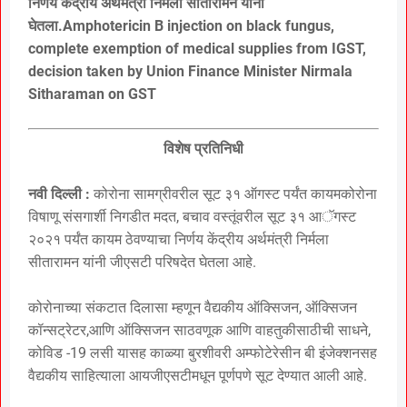
निर्णय केंद्रीय अर्थमंत्री निर्मला सीतारामन यांनी
घेतला.Amphotericin B injection on black fungus,
complete exemption of medical supplies from IGST,
decision taken by Union Finance Minister Nirmala
Sitharaman on GST
विशेष प्रतिनिधी
नवी दिल्ली :
कोरोना सामग्रीवरील सूट ३१ ऑगस्ट पर्यंत कायमकोरोना
विषाणू संसगार्शी निगडीत मदत, बचाव वस्तूंवरील सूट ३१ आॅगस्ट
२०२१ पर्यंत कायम ठेवण्याचा निर्णय केंद्रीय अर्थमंत्री निर्मला
सीतारामन यांनी जीएसटी परिषदेत घेतला आहे.
कोरोनाच्या संकटात दिलासा म्हणून वैद्यकीय ऑक्सिजन, ऑक्सिजन
कॉन्सट्रेटर,आणि ऑक्सिजन साठवणूक आणि वाहतुकीसाठीची साधने,
कोविड -19 लसी यासह काळ्या बुरशीवरी अम्फोटेरेसीन बी इंजेक्शनसह
वैद्यकीय साहित्याला आयजीएसटीमधून पूर्णपणे सूट देण्यात आली आहे.