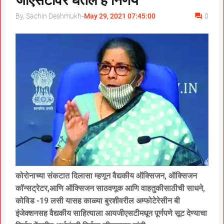
जीएसटीवर घेतले हे निर्णय
By, Sachin Deshmukh
-
May 29, 2021 07:45:00
0
कोरोनाच्या संकटात दिलासा म्हणून वैद्यकीय ऑक्सिजन, ऑक्सिजन
कॉन्सट्रेटर,आणि ऑक्सिजन साठवणूक आणि वाहतुकीसाठीची साधने,
कोविड -19 लसी यासह काळ्या बुरशीवरील अम्फोटेरेसीन बी
इंजेक्शनसह वैद्यकीय साहित्याला आयजीएसटीमधून पूर्णपणे सूट देण्याचा