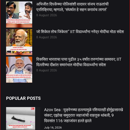
अभिजीत दिपकेंच्या पोलिसांशी वादावर संजय राऊतांची
प्रतिक्रिया; म्हणाले, ‘संघर्षात हे सहन करावंच लागतं’
8 August 2026
जो शिकेल तोच जिंकेल!” IIT विद्यार्थ्यांना नरेंद्र मोदींचा मोठा संदेश
8 August 2026
विकसित भारताचा पाया पुढील ३५ वर्षांत तरुणांच्या कामावर; IIT
दिल्लीच्या दीक्षांत समारंभात मोदींचा विद्यार्थ्यांना संदेश
8 August 2026
POPULAR POSTS
Azov Sea : युक्रेनच्या हल्ल्यामुळे रशियातही होर्मुझसारखे
संकट; एझोव्ह समुद्रात जहाजांची वाहतूक थांबली, 9
दिवसांत 116 जहाजांवर हल्ले झाले
July 16, 2026