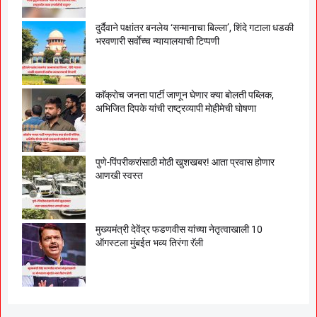
दुर्दैवाने पक्षांतर बनलेय ‘सन्मानाचा बिल्ला’, शिंदे गटाला धडकी
भरवणारी सर्वाेच्च न्यायालयाची टिप्पणी
काॅक्राेच जनता पार्टी जाणून घेणार क्या बाेलती पब्लिक,
अभिजित दिपके यांची राष्ट्रव्यापी माेहीमेची घाेषणा
पुणे-पिंपरीकरांसाठी मोठी खुशखबर! आता प्रवास होणार
आणखी स्वस्त
मुख्यमंत्री देवेंद्र फडणवीस यांच्या नेतृत्वाखाली 10
ऑगस्टला मुंबईत भव्य तिरंगा रॅली