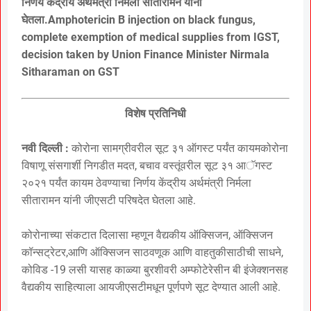
निर्णय केंद्रीय अर्थमंत्री निर्मला सीतारामन यांनी
घेतला.Amphotericin B injection on black fungus,
complete exemption of medical supplies from IGST,
decision taken by Union Finance Minister Nirmala
Sitharaman on GST
विशेष प्रतिनिधी
नवी दिल्ली :
कोरोना सामग्रीवरील सूट ३१ ऑगस्ट पर्यंत कायमकोरोना
विषाणू संसगार्शी निगडीत मदत, बचाव वस्तूंवरील सूट ३१ आॅगस्ट
२०२१ पर्यंत कायम ठेवण्याचा निर्णय केंद्रीय अर्थमंत्री निर्मला
सीतारामन यांनी जीएसटी परिषदेत घेतला आहे.
कोरोनाच्या संकटात दिलासा म्हणून वैद्यकीय ऑक्सिजन, ऑक्सिजन
कॉन्सट्रेटर,आणि ऑक्सिजन साठवणूक आणि वाहतुकीसाठीची साधने,
कोविड -19 लसी यासह काळ्या बुरशीवरी अम्फोटेरेसीन बी इंजेक्शनसह
वैद्यकीय साहित्याला आयजीएसटीमधून पूर्णपणे सूट देण्यात आली आहे.