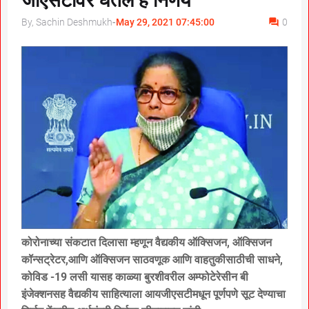
जीएसटीवर घेतले हे निर्णय
By, Sachin Deshmukh
-
May 29, 2021 07:45:00
0
कोरोनाच्या संकटात दिलासा म्हणून वैद्यकीय ऑक्सिजन, ऑक्सिजन
कॉन्सट्रेटर,आणि ऑक्सिजन साठवणूक आणि वाहतुकीसाठीची साधने,
कोविड -19 लसी यासह काळ्या बुरशीवरील अम्फोटेरेसीन बी
इंजेक्शनसह वैद्यकीय साहित्याला आयजीएसटीमधून पूर्णपणे सूट देण्याचा