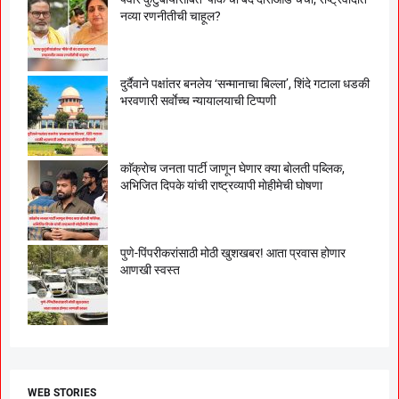
नव्या रणनीतीची चाहूल?
दुर्दैवाने पक्षांतर बनलेय ‘सन्मानाचा बिल्ला’, शिंदे गटाला धडकी
भरवणारी सर्वाेच्च न्यायालयाची टिप्पणी
काॅक्राेच जनता पार्टी जाणून घेणार क्या बाेलती पब्लिक,
अभिजित दिपके यांची राष्ट्रव्यापी माेहीमेची घाेषणा
पुणे-पिंपरीकरांसाठी मोठी खुशखबर! आता प्रवास होणार
आणखी स्वस्त
WEB STORIES