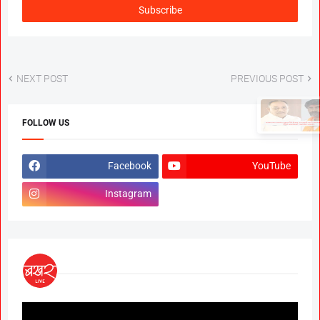
NEXT POST
PREVIOUS POST
×
National OBC Federation
President Babanrao Taywade
FOLLOW US
Claims Only 27 Kunbi
Certificates Issued in
Marathwada After September 2
Facebook
YouTube
GR; Alarming News for Mano
Instagram