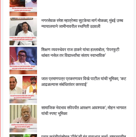
नगरसेवक रमेश म्हात्रेच्या सुटकेचा मार्ग मोकळा; मुंबई उच्च
न्यायालयाने जामीनावरील स्थगिती उठवली
शिक्षण व्यवस्थेवर राज ठाकरे यांचा हल्लाबोल; ‘पेपरफुटी
थांबत नसेल तर विद्यार्थ्यांचा संताप स्वाभाविक’
जात प्रमाणपत्र प्रकरणावर विखे पाटील यांची भूमिका; ‘कट
आढळल्यास संबंधितांवर कारवाई’
सामाजिक भेदभाव संपेपर्यंत आरक्षण आवश्यक’; मोहन भागवत
यांची स्पष्ट भूमिका
पवार कुटुंबीयांसोबत ‘पीके’ची बंद दाराआड चर्चा; राष्ट्रवादीत