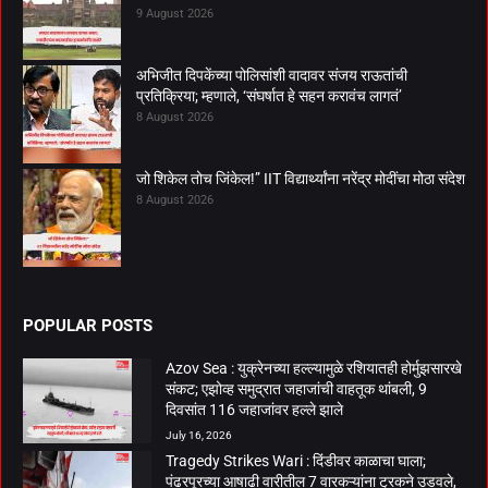
9 August 2026
अभिजीत दिपकेंच्या पोलिसांशी वादावर संजय राऊतांची
प्रतिक्रिया; म्हणाले, ‘संघर्षात हे सहन करावंच लागतं’
8 August 2026
जो शिकेल तोच जिंकेल!” IIT विद्यार्थ्यांना नरेंद्र मोदींचा मोठा संदेश
8 August 2026
POPULAR POSTS
Azov Sea : युक्रेनच्या हल्ल्यामुळे रशियातही होर्मुझसारखे
संकट; एझोव्ह समुद्रात जहाजांची वाहतूक थांबली, 9
दिवसांत 116 जहाजांवर हल्ले झाले
July 16, 2026
Tragedy Strikes Wari : दिंडीवर काळाचा घाला;
पंढरपूरच्या आषाढी वारीतील 7 वारकऱ्यांना ट्रकने उडवले,