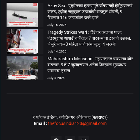
Azov Sea : युक्रेनच्या हल्ल्यामुळे रशियातही होर्मुझसारखे
संकट; एझोव्ह समुद्रात जहाजांची वाहतूक थांबली, 9
दिवसांत 116 जहाजांवर हल्ले झाले
July 16, 2026
Tragedy Strikes Wari : दिंडीवर काळाचा घाला;
पंढरपूरच्या आषाढी वारीतील 7 वारकऱ्यांना ट्रकने उडवले,
जेजुरीजवळ 3 महिला भाविकांचा मृत्यू, 4 जखमी
July 14, 2026
Maharashtra Monsoon : महाराष्ट्रात पावसाचा जोर
वाढणार; 3 ते 7 जुलैदरम्यान अनेक जिल्ह्यांना मुसळधार
पावसाचा इशारा
July 4, 2026
‘द फोकस इंडिया’, ज्योतिनगर, औरंगाबाद (महाराष्ट्र)
Email :
thefocusindia123@gmail.com