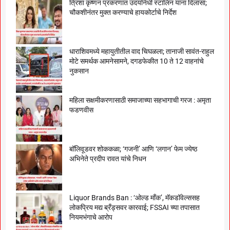
त्रिशा कृष्णन प्रकरणात उदयनिधी स्टालिन यांना दिलासा;
चौकशीनंतर मुक्त करण्याचे हायकोर्टाचे निर्देश
धाराशिवमध्ये महायुतीतील वाद चिघळला; तानाजी सावंत-राहुल
मोटे समर्थक आमनेसामने, दगडफेकीत 10 ते 12 वाहनांचे
नुकसान
महिला सक्षमीकरणासाठी समाजाच्या सहभागाची गरज : अमृता
फडणवीस
बॉलिवूडवर शोककळा; ‘गजनी’ आणि ‘लगान’ फेम ज्येष्ठ
अभिनेते प्रदीप रावत यांचे निधन
Liquor Brands Ban : ‘ओल्ड मॉंक’, मॅकडॉवेल्ससह
लोकप्रिय मद्य ब्रँड्सवर कारवाई; FSSAI च्या तपासात
नियमभंगाचे आरोप