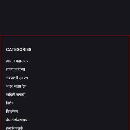
CATEGORIES
आपला महाराष्ट्र
ताज्या बातम्या
नवरात्री २०२१
भारत माझा देश
माहिती जगाची
विशेष
विश्लेषण
वेध अर्थजगताचा
हलकं फुलकं