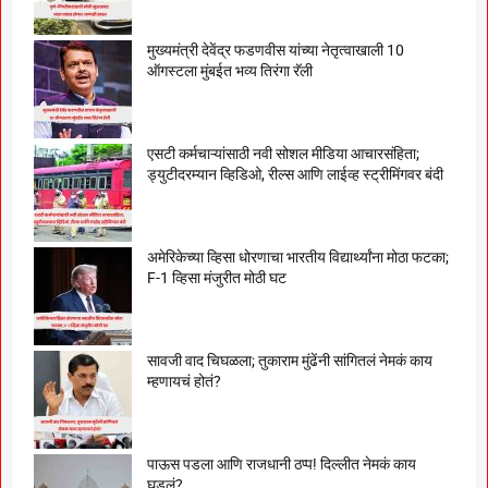
मुख्यमंत्री देवेंद्र फडणवीस यांच्या नेतृत्वाखाली 10
ऑगस्टला मुंबईत भव्य तिरंगा रॅली
एसटी कर्मचाऱ्यांसाठी नवी सोशल मीडिया आचारसंहिता;
ड्युटीदरम्यान व्हिडिओ, रील्स आणि लाईव्ह स्ट्रीमिंगवर बंदी
अमेरिकेच्या व्हिसा धोरणाचा भारतीय विद्यार्थ्यांना मोठा फटका;
F-1 व्हिसा मंजुरीत मोठी घट
सावजी वाद चिघळला; तुकाराम मुंढेंनी सांगितलं नेमकं काय
म्हणायचं होतं?
पाऊस पडला आणि राजधानी ठप्प! दिल्लीत नेमकं काय
घडलं?