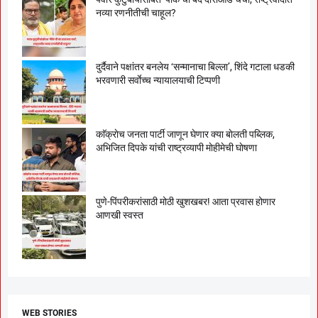
नव्या रणनीतीची चाहूल?
दुर्दैवाने पक्षांतर बनलेय ‘सन्मानाचा बिल्ला’, शिंदे गटाला धडकी
भरवणारी सर्वाेच्च न्यायालयाची टिप्पणी
काॅक्राेच जनता पार्टी जाणून घेणार क्या बाेलती पब्लिक,
अभिजित दिपके यांची राष्ट्रव्यापी माेहीमेची घाेषणा
पुणे-पिंपरीकरांसाठी मोठी खुशखबर! आता प्रवास होणार
आणखी स्वस्त
WEB STORIES