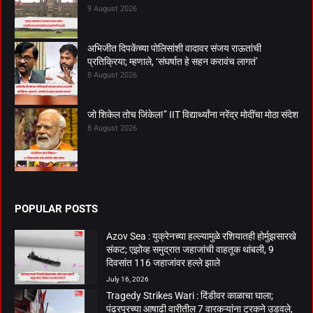
9 August 2026
अभिजीत दिपकेंच्या पोलिसांशी वादावर संजय राऊतांची
प्रतिक्रिया; म्हणाले, ‘संघर्षात हे सहन करावंच लागतं’
8 August 2026
जो शिकेल तोच जिंकेल!” IIT विद्यार्थ्यांना नरेंद्र मोदींचा मोठा संदेश
8 August 2026
POPULAR POSTS
Azov Sea : युक्रेनच्या हल्ल्यामुळे रशियातही होर्मुझसारखे
संकट; एझोव्ह समुद्रात जहाजांची वाहतूक थांबली, 9
दिवसांत 116 जहाजांवर हल्ले झाले
July 16, 2026
Tragedy Strikes Wari : दिंडीवर काळाचा घाला;
पंढरपूरच्या आषाढी वारीतील 7 वारकऱ्यांना ट्रकने उडवले,