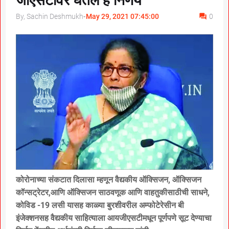
जीएसटीवर घेतले हे निर्णय
By, Sachin Deshmukh
-
May 29, 2021 07:45:00
0
कोरोनाच्या संकटात दिलासा म्हणून वैद्यकीय ऑक्सिजन, ऑक्सिजन
कॉन्सट्रेटर,आणि ऑक्सिजन साठवणूक आणि वाहतुकीसाठीची साधने,
कोविड -19 लसी यासह काळ्या बुरशीवरील अम्फोटेरेसीन बी
इंजेक्शनसह वैद्यकीय साहित्याला आयजीएसटीमधून पूर्णपणे सूट देण्याचा