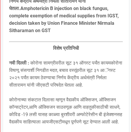
निर्णय केंद्रीय अर्थमंत्री निर्मला सीतारामन यांनी
घेतला.Amphotericin B injection on black fungus,
complete exemption of medical supplies from IGST,
decision taken by Union Finance Minister Nirmala
Sitharaman on GST
विशेष प्रतिनिधी
नवी दिल्ली :
कोरोना सामग्रीवरील सूट ३१ ऑगस्ट पर्यंत कायमकोरोना
विषाणू संसगार्शी निगडीत मदत, बचाव वस्तूंवरील सूट ३१ आॅगस्ट
२०२१ पर्यंत कायम ठेवण्याचा निर्णय केंद्रीय अर्थमंत्री निर्मला
सीतारामन यांनी जीएसटी परिषदेत घेतला आहे.
कोरोनाच्या संकटात दिलासा म्हणून वैद्यकीय ऑक्सिजन, ऑक्सिजन
कॉन्सट्रेटर,आणि ऑक्सिजन साठवणूक आणि वाहतुकीसाठीची साधने,
कोविड -19 लसी यासह काळ्या बुरशीवरी अम्फोटेरेसीन बी इंजेक्शनसह
वैद्यकीय साहित्याला आयजीएसटीमधून पूर्णपणे सूट देण्यात आली आहे.