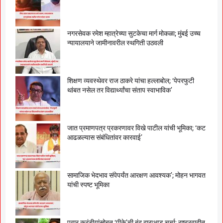
नगरसेवक रमेश म्हात्रेच्या सुटकेचा मार्ग मोकळा; मुंबई उच्च
न्यायालयाने जामीनावरील स्थगिती उठवली
शिक्षण व्यवस्थेवर राज ठाकरे यांचा हल्लाबोल; ‘पेपरफुटी
थांबत नसेल तर विद्यार्थ्यांचा संताप स्वाभाविक’
जात प्रमाणपत्र प्रकरणावर विखे पाटील यांची भूमिका; ‘कट
आढळल्यास संबंधितांवर कारवाई’
सामाजिक भेदभाव संपेपर्यंत आरक्षण आवश्यक’; मोहन भागवत
यांची स्पष्ट भूमिका
पवार कुटुंबीयांसोबत ‘पीके’ची बंद दाराआड चर्चा; राष्ट्रवादीत