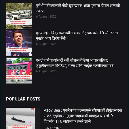
पुणे-पिंपरीकरांसाठी मोठी खुशखबर! आता प्रवास होणार आणखी
स्वस्त
6 August 2026
मुख्यमंत्री देवेंद्र फडणवीस यांच्या नेतृत्वाखाली 10 ऑगस्टला
मुंबईत भव्य तिरंगा रॅली
6 August 2026
एसटी कर्मचाऱ्यांसाठी नवी सोशल मीडिया आचारसंहिता;
ड्युटीदरम्यान व्हिडिओ, रील्स आणि लाईव्ह स्ट्रीमिंगवर बंदी
6 August 2026
POPULAR POSTS
Azov Sea : युक्रेनच्या हल्ल्यामुळे रशियातही होर्मुझसारखे
संकट; एझोव्ह समुद्रात जहाजांची वाहतूक थांबली, 9
दिवसांत 116 जहाजांवर हल्ले झाले
July 16, 2026