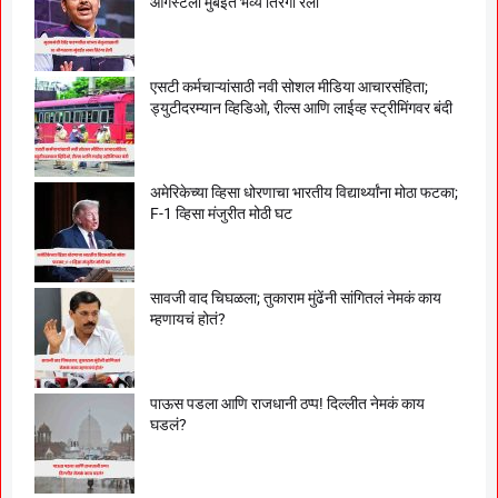
ऑगस्टला मुंबईत भव्य तिरंगा रॅली
एसटी कर्मचाऱ्यांसाठी नवी सोशल मीडिया आचारसंहिता;
ड्युटीदरम्यान व्हिडिओ, रील्स आणि लाईव्ह स्ट्रीमिंगवर बंदी
अमेरिकेच्या व्हिसा धोरणाचा भारतीय विद्यार्थ्यांना मोठा फटका;
F-1 व्हिसा मंजुरीत मोठी घट
सावजी वाद चिघळला; तुकाराम मुंढेंनी सांगितलं नेमकं काय
म्हणायचं होतं?
पाऊस पडला आणि राजधानी ठप्प! दिल्लीत नेमकं काय
घडलं?