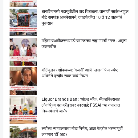
धाराशिवमध्ये महायुतीतील वाद चिघळला; तानाजी सावंत-राहुल
मोटे समर्थक आमनेसामने, दगडफेकीत 10 ते 12 वाहनांचे
नुकसान
महिला सक्षमीकरणासाठी समाजाच्या सहभागाची गरज : अमृता
फडणवीस
बॉलिवूडवर शोककळा; ‘गजनी’ आणि ‘लगान’ फेम ज्येष्ठ
अभिनेते प्रदीप रावत यांचे निधन
Liquor Brands Ban : ‘ओल्ड मॉंक’, मॅकडॉवेल्ससह
लोकप्रिय मद्य ब्रँड्सवर कारवाई; FSSAI च्या तपासात
नियमभंगाचे आरोप
सर्वोच्च न्यायालयाचा मोठा निर्णय; आता पेट्रोल भरण्यापूर्वी
लागणार ‘ही’ अट?