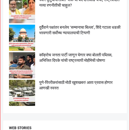
नव्या रणनीतीची चाहूल?
दुर्दैवाने पक्षांतर बनलेय ‘सन्मानाचा बिल्ला’, शिंदे गटाला धडकी
भरवणारी सर्वाेच्च न्यायालयाची टिप्पणी
काॅक्राेच जनता पार्टी जाणून घेणार क्या बाेलती पब्लिक,
अभिजित दिपके यांची राष्ट्रव्यापी माेहीमेची घाेषणा
पुणे-पिंपरीकरांसाठी मोठी खुशखबर! आता प्रवास होणार
आणखी स्वस्त
WEB STORIES