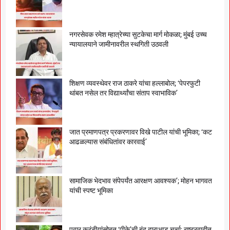
नगरसेवक रमेश म्हात्रेच्या सुटकेचा मार्ग मोकळा; मुंबई उच्च
न्यायालयाने जामीनावरील स्थगिती उठवली
शिक्षण व्यवस्थेवर राज ठाकरे यांचा हल्लाबोल; ‘पेपरफुटी
थांबत नसेल तर विद्यार्थ्यांचा संताप स्वाभाविक’
जात प्रमाणपत्र प्रकरणावर विखे पाटील यांची भूमिका; ‘कट
आढळल्यास संबंधितांवर कारवाई’
सामाजिक भेदभाव संपेपर्यंत आरक्षण आवश्यक’; मोहन भागवत
यांची स्पष्ट भूमिका
पवार कुटुंबीयांसोबत ‘पीके’ची बंद दाराआड चर्चा; राष्ट्रवादीत