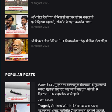
9 August 2026
अभिजीत दिपकेंच्या पोलिसांशी वादावर संजय राऊतांची
प्रतिक्रिया; म्हणाले, ‘संघर्षात हे सहन करावंच लागतं’
8 August 2026
जो शिकेल तोच जिंकेल!” IIT विद्यार्थ्यांना नरेंद्र मोदींचा मोठा संदेश
8 August 2026
POPULAR POSTS
Azov Sea : युक्रेनच्या हल्ल्यामुळे रशियातही होर्मुझसारखे
संकट; एझोव्ह समुद्रात जहाजांची वाहतूक थांबली, 9
दिवसांत 116 जहाजांवर हल्ले झाले
July 16, 2026
Tragedy Strikes Wari : दिंडीवर काळाचा घाला;
पंढरपूरच्या आषाढी वारीतील 7 वारकऱ्यांना ट्रकने उडवले,