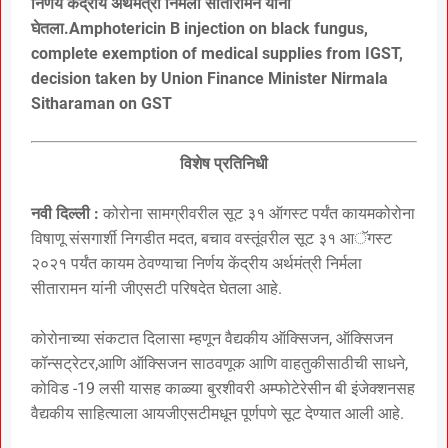
निर्णय केंद्रीय अर्थमंत्री निर्मला सीतारामन यांनी
घेतला.Amphotericin B injection on black fungus,
complete exemption of medical supplies from IGST,
decision taken by Union Finance Minister Nirmala
Sitharaman on GST
विशेष प्रतिनिधी
नवी दिल्ली :
कोरोना सामग्रीवरील सूट ३१ ऑगस्ट पर्यंत कायमकोरोना
विषाणू संसगार्शी निगडीत मदत, बचाव वस्तूंवरील सूट ३१ आॅगस्ट
२०२१ पर्यंत कायम ठेवण्याचा निर्णय केंद्रीय अर्थमंत्री निर्मला
सीतारामन यांनी जीएसटी परिषदेत घेतला आहे.
कोरोनाच्या संकटात दिलासा म्हणून वैद्यकीय ऑक्सिजन, ऑक्सिजन
कॉन्सट्रेटर,आणि ऑक्सिजन साठवणूक आणि वाहतुकीसाठीची साधने,
कोविड -19 लसी यासह काळ्या बुरशीवरी अम्फोटेरेसीन बी इंजेक्शनसह
वैद्यकीय साहित्याला आयजीएसटीमधून पूर्णपणे सूट देण्यात आली आहे.