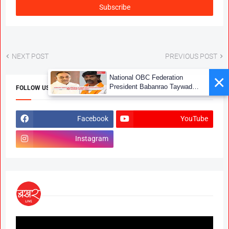
NEXT POST
PREVIOUS POST
×
National OBC Federation
President Babanrao Taywade
FOLLOW US
Claims Only 27 Kunbi
Certificates Issued in
Marathwada After September 2
Facebook
YouTube
GR; Alarming News for Mano
Instagram