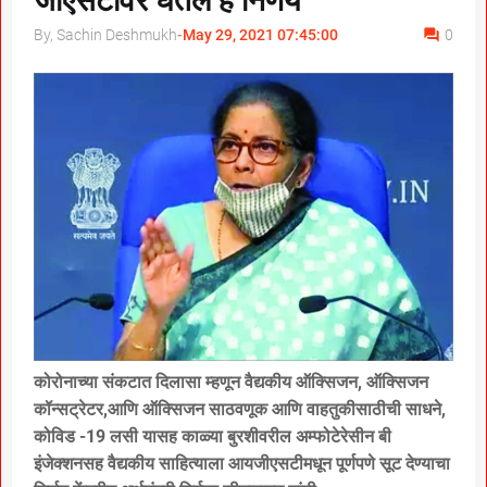
जीएसटीवर घेतले हे निर्णय
By, Sachin Deshmukh
-
May 29, 2021 07:45:00
0
कोरोनाच्या संकटात दिलासा म्हणून वैद्यकीय ऑक्सिजन, ऑक्सिजन
कॉन्सट्रेटर,आणि ऑक्सिजन साठवणूक आणि वाहतुकीसाठीची साधने,
कोविड -19 लसी यासह काळ्या बुरशीवरील अम्फोटेरेसीन बी
इंजेक्शनसह वैद्यकीय साहित्याला आयजीएसटीमधून पूर्णपणे सूट देण्याचा