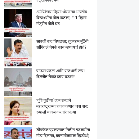
स्ट्रीमिंगवर बंदी
अमेरिकेच्या व्हिसा धोरणाचा भारतीय
विद्यार्थ्यांना मोठा फटका; F-1 व्हिसा
मंजुरीत मोठी घट
सावजी वाद चिघळला; तुकाराम मुंढेंनी
सांगितलं नेमकं काय म्हणायचं होतं?
पाऊस पडला आणि राजधानी ठप्प!
दिल्लीत नेमकं काय घडलं?
‘गुंगी गुडीया’ एका शब्दाने
महाराष्ट्राच्या राजकारणात नवा वाद;
रुपाली चाकणकर संतापल्या
डीपफेक प्रकरणात नितीन गडकरींना
मोठा दिलासा; बदनामीकारक व्हिडीओ,