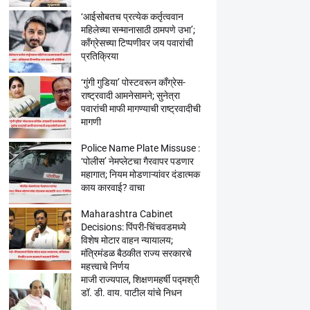
‘आईसोबतच प्रत्येक कर्तृत्ववान
महिलेच्या सन्मानासाठी ठामपणे उभा’;
काँग्रेसच्या टिप्पणीवर जय पवारांची
प्रतिक्रिया
‘गुंगी गुडिया’ पोस्टवरून काँग्रेस-
राष्ट्रवादी आमनेसामने; सुनेत्रा
पवारांची माफी मागण्याची राष्ट्रवादीची
मागणी
Police Name Plate Missuse :
‘पोलीस’ नेमप्लेटचा गैरवापर पडणार
महागात; नियम मोडणाऱ्यांवर दंडात्मक
काय कारवाई? वाचा
Maharashtra Cabinet
Decisions: पिंपरी-चिंचवडमध्ये
विशेष मोटार वाहन न्यायालय;
मंत्रिमंडळ बैठकीत राज्य सरकारचे
महत्त्वाचे निर्णय
माजी राज्यपाल, शिक्षणमहर्षी पद्मश्री
डॉ. डी. वाय. पाटील यांचे निधन