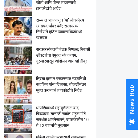
फोटो आणि पोस्ट हटवण्याचे
हायकोर्टाचे आदेश
राज्यात आजपासून ‘या’ लोकप्रिय
खाद्यपदार्थावर बंदी; सरकारच्या
निर्णयाने हॉटेल व्यावसायिकांमध्ये
खळबळ
सरकारसोबतची बैठक निष्फळ; निवासी
डॉक्टरांचा बेमुदत संप कायम,
गुरुवारपासून आंदोलन आणखी तीव्र
त्रिशा कृष्णन प्रकरणात उदयनिधी
स्टालिन यांना दिलासा; चौकशीनंतर
News Hub
मुक्त करण्याचे हायकोर्टाचे निर्देश
धाराशिवमध्ये महायुतीतील वाद
चिघळला; तानाजी सावंत-राहुल मोटे
समर्थक आमनेसामने, दगडफेकीत 10
ते 12 वाहनांचे नुकसान
महिला सक्षमीकरणासाठी समाजाच्या