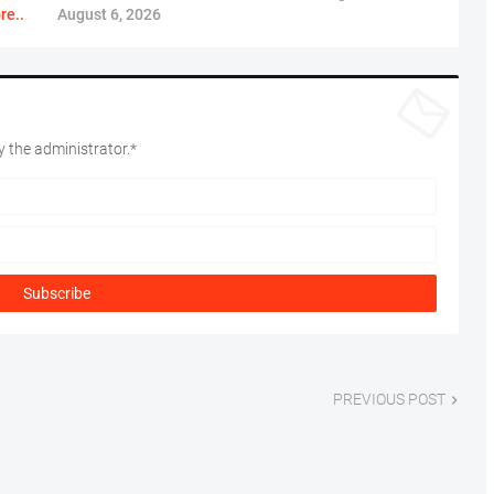
re..
August 6, 2026
 the administrator.*
PREVIOUS POST