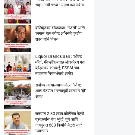
सहभागाची गरज : अमृता फडणवीस
बॉलिवूडवर शोककळा; ‘गजनी’ आणि
‘लगान’ फेम ज्येष्ठ अभिनेते प्रदीप
रावत यांचे निधन
Liquor Brands Ban : ‘ओल्ड
मॉंक’, मॅकडॉवेल्ससह लोकप्रिय मद्य
ब्रँड्सवर कारवाई; FSSAI च्या
तपासात नियमभंगाचे आरोप
सर्वोच्च न्यायालयाचा मोठा निर्णय;
आता पेट्रोल भरण्यापूर्वी लागणार ‘ही’
अट?
राज्यात 2.80 लाख कोटींच्या मेट्रो
प्रकल्पांना वेग; मुंबई, पुणे आणि
नागपुरात 683 किमीचे मेट्रो जाळे
उभारणार