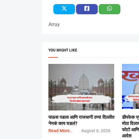
Array
YOU MIGHT LIKE
पाऊस पडला आणि राजधानी ठप्प! दिल्लीत
डीपफेक प
नेमकं काय घडलं?
मोठा दिला
फोटो आणि प
Read More..
August 6, 2026
आदेश