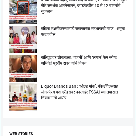
मोटे समर्थक आमनेसामने, दगडफेकीत 10 ते 12 वाहनांचे
नुकसान
महिला सक्षमीकरणासाठी समाजाच्या सहभागाची गरज : अमृता
फडणवीस
बॉलिवूडवर शोककळा; ‘गजनी’ आणि ‘लगान’ फेम ज्येष्ठ
अभिनेते प्रदीप रावत यांचे निधन
Liquor Brands Ban : ‘ओल्ड मॉंक’, मॅकडॉवेल्ससह
लोकप्रिय मद्य ब्रँड्सवर कारवाई; FSSAI च्या तपासात
नियमभंगाचे आरोप
WEB STORIES