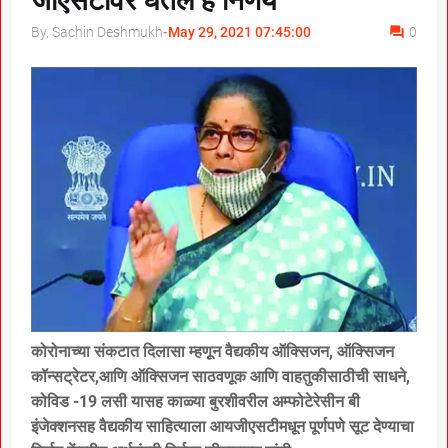
जीएसटीवर घेतले हे निर्णय
By, Sachin Deshmukh
-
May 29, 2021 07:45:00
0
कोरोनाच्या संकटात दिलासा म्हणून वैद्यकीय ऑक्सिजन, ऑक्सिजन
कॉन्सट्रेटर,आणि ऑक्सिजन साठवणूक आणि वाहतुकीसाठीची साधने,
कोविड -19 लसी यासह काळ्या बुरशीवरील अम्फोटेरेसीन बी
इंजेक्शनसह वैद्यकीय साहित्याला आयजीएसटीमधून पूर्णपणे सूट देण्याचा