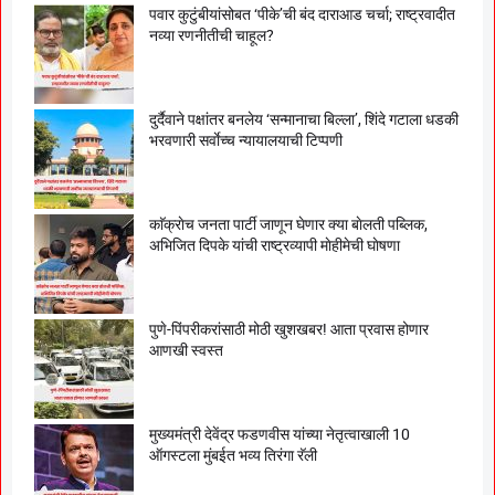
पवार कुटुंबीयांसोबत ‘पीके’ची बंद दाराआड चर्चा; राष्ट्रवादीत
नव्या रणनीतीची चाहूल?
दुर्दैवाने पक्षांतर बनलेय ‘सन्मानाचा बिल्ला’, शिंदे गटाला धडकी
भरवणारी सर्वाेच्च न्यायालयाची टिप्पणी
काॅक्राेच जनता पार्टी जाणून घेणार क्या बाेलती पब्लिक,
अभिजित दिपके यांची राष्ट्रव्यापी माेहीमेची घाेषणा
पुणे-पिंपरीकरांसाठी मोठी खुशखबर! आता प्रवास होणार
आणखी स्वस्त
मुख्यमंत्री देवेंद्र फडणवीस यांच्या नेतृत्वाखाली 10
ऑगस्टला मुंबईत भव्य तिरंगा रॅली