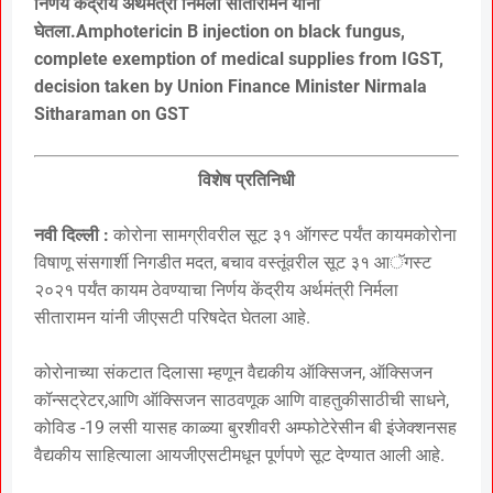
निर्णय केंद्रीय अर्थमंत्री निर्मला सीतारामन यांनी
घेतला.Amphotericin B injection on black fungus,
complete exemption of medical supplies from IGST,
decision taken by Union Finance Minister Nirmala
Sitharaman on GST
विशेष प्रतिनिधी
नवी दिल्ली :
कोरोना सामग्रीवरील सूट ३१ ऑगस्ट पर्यंत कायमकोरोना
विषाणू संसगार्शी निगडीत मदत, बचाव वस्तूंवरील सूट ३१ आॅगस्ट
२०२१ पर्यंत कायम ठेवण्याचा निर्णय केंद्रीय अर्थमंत्री निर्मला
सीतारामन यांनी जीएसटी परिषदेत घेतला आहे.
कोरोनाच्या संकटात दिलासा म्हणून वैद्यकीय ऑक्सिजन, ऑक्सिजन
कॉन्सट्रेटर,आणि ऑक्सिजन साठवणूक आणि वाहतुकीसाठीची साधने,
कोविड -19 लसी यासह काळ्या बुरशीवरी अम्फोटेरेसीन बी इंजेक्शनसह
वैद्यकीय साहित्याला आयजीएसटीमधून पूर्णपणे सूट देण्यात आली आहे.