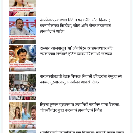
डीपफेक प्रकरणात नितीन गडकरींना मोठा दिलासा;
बदनामीकारक व्हिडीओ, फोटो आणि पोस्ट हटवण्याचे
हायकोर्टाचे आदेश
राज्यात आजपासून ‘या’ लोकप्रिय खाद्यपदार्थावर बंदी;
सरकारच्या निर्णयाने हॉटेल व्यावसायिकांमध्ये खळबळ
सरकारसोबतची बैठक निष्फळ; निवासी डॉक्टरांचा बेमुदत संप
कायम, गुरुवारपासून आंदोलन आणखी तीव्र
त्रिशा कृष्णन प्रकरणात उदयनिधी स्टालिन यांना दिलासा;
चौकशीनंतर मुक्त करण्याचे हायकोर्टाचे निर्देश
धाराशिवमध्ये महायुतीतील वाद चिघळला; तानाजी सावंत-राहुल