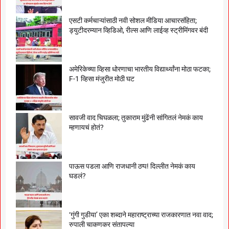
एसटी कर्मचाऱ्यांसाठी नवी सोशल मीडिया आचारसंहिता;
ड्युटीदरम्यान व्हिडिओ, रील्स आणि लाईव्ह स्ट्रीमिंगवर बंदी
अमेरिकेच्या व्हिसा धोरणाचा भारतीय विद्यार्थ्यांना मोठा फटका;
F-1 व्हिसा मंजुरीत मोठी घट
सावजी वाद चिघळला; तुकाराम मुंढेंनी सांगितलं नेमकं काय
म्हणायचं होतं?
पाऊस पडला आणि राजधानी ठप्प! दिल्लीत नेमकं काय
घडलं?
‘गुंगी गुडीया’ एका शब्दाने महाराष्ट्राच्या राजकारणात नवा वाद;
रुपाली चाकणकर संतापल्या