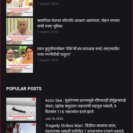
7 August 2026
सामाजिक भेदभाव संपेपर्यंत आरक्षण आवश्यक’; मोहन भागवत
यांची स्पष्ट भूमिका
7 August 2026
पवार कुटुंबीयांसोबत ‘पीके’ची बंद दाराआड चर्चा; राष्ट्रवादीत
नव्या रणनीतीची चाहूल?
7 August 2026
POPULAR POSTS
Azov Sea : युक्रेनच्या हल्ल्यामुळे रशियातही होर्मुझसारखे
संकट; एझोव्ह समुद्रात जहाजांची वाहतूक थांबली, 9
दिवसांत 116 जहाजांवर हल्ले झाले
July 16, 2026
Tragedy Strikes Wari : दिंडीवर काळाचा घाला;
पंढरपूरच्या आषाढी वारीतील 7 वारकऱ्यांना ट्रकने उडवले,