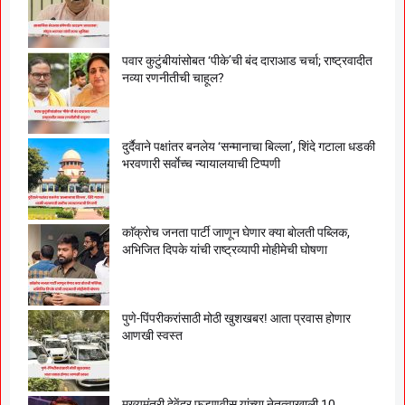
पवार कुटुंबीयांसोबत ‘पीके’ची बंद दाराआड चर्चा; राष्ट्रवादीत
नव्या रणनीतीची चाहूल?
दुर्दैवाने पक्षांतर बनलेय ‘सन्मानाचा बिल्ला’, शिंदे गटाला धडकी
भरवणारी सर्वाेच्च न्यायालयाची टिप्पणी
काॅक्राेच जनता पार्टी जाणून घेणार क्या बाेलती पब्लिक,
अभिजित दिपके यांची राष्ट्रव्यापी माेहीमेची घाेषणा
पुणे-पिंपरीकरांसाठी मोठी खुशखबर! आता प्रवास होणार
आणखी स्वस्त
मुख्यमंत्री देवेंद्र फडणवीस यांच्या नेतृत्वाखाली 10