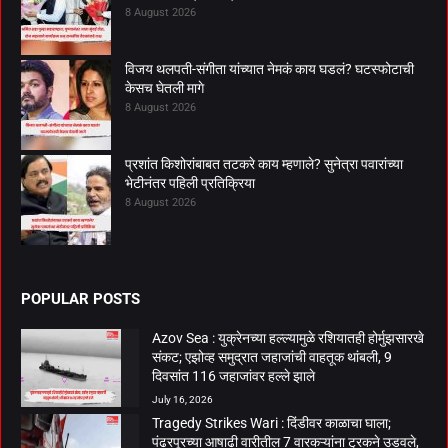
8 August 2026
विजय थलपती-संगीता यांच्यात नेमकं काय घडलं? घटस्फोटाची
केसच घेतली मागे
8 August 2026
प्रशांत किशोरांबाबत तटकरे काय म्हणाले? सुनेत्रा पवारांच्या
भेटीनंतर पहिली प्रतिक्रिया
8 August 2026
POPULAR POSTS
Azov Sea : युक्रेनच्या हल्ल्यामुळे रशियातही होर्मुझसारखे
संकट; एझोव्ह समुद्रात जहाजांची वाहतूक थांबली, 9
दिवसांत 116 जहाजांवर हल्ले झाले
July 16, 2026
Tragedy Strikes Wari : दिंडीवर काळाचा घाला;
पंढरपूरच्या आषाढी वारीतील 7 वारकऱ्यांना ट्रकने उडवले,