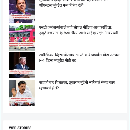
ऑगस्टला मुंबईत भव्य तिरंगा रॅली
एसटी कर्मचाऱ्यांसाठी नवी सोशल मीडिया आचारसंहिता;
ड्युटीदरम्यान व्हिडिओ, रील्स आणि लाईव्ह स्ट्रीमिंगवर बंदी
अमेरिकेच्या व्हिसा धोरणाचा भारतीय विद्यार्थ्यांना मोठा फटका;
F-1 व्हिसा मंजुरीत मोठी घट
सावजी वाद चिघळला; तुकाराम मुंढेंनी सांगितलं नेमकं काय
म्हणायचं होतं?
WEB STORIES