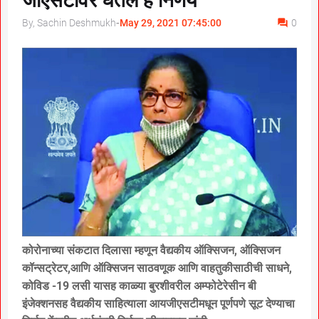
जीएसटीवर घेतले हे निर्णय
By, Sachin Deshmukh
-
May 29, 2021 07:45:00
0
कोरोनाच्या संकटात दिलासा म्हणून वैद्यकीय ऑक्सिजन, ऑक्सिजन
कॉन्सट्रेटर,आणि ऑक्सिजन साठवणूक आणि वाहतुकीसाठीची साधने,
कोविड -19 लसी यासह काळ्या बुरशीवरील अम्फोटेरेसीन बी
इंजेक्शनसह वैद्यकीय साहित्याला आयजीएसटीमधून पूर्णपणे सूट देण्याचा