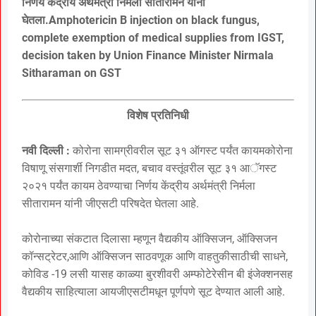
निर्णय केंद्रीय अर्थमंत्री निर्मला सीतारामन यांनी
घेतला.Amphotericin B injection on black fungus,
complete exemption of medical supplies from IGST,
decision taken by Union Finance Minister Nirmala
Sitharaman on GST
विशेष प्रतिनिधी
नवी दिल्ली :
कोरोना सामग्रीवरील सूट ३१ ऑगस्ट पर्यंत कायमकोरोना
विषाणू संसगार्शी निगडीत मदत, बचाव वस्तूंवरील सूट ३१ आॅगस्ट
२०२१ पर्यंत कायम ठेवण्याचा निर्णय केंद्रीय अर्थमंत्री निर्मला
सीतारामन यांनी जीएसटी परिषदेत घेतला आहे.
कोरोनाच्या संकटात दिलासा म्हणून वैद्यकीय ऑक्सिजन, ऑक्सिजन
कॉन्सट्रेटर,आणि ऑक्सिजन साठवणूक आणि वाहतुकीसाठीची साधने,
कोविड -19 लसी यासह काळ्या बुरशीवरी अम्फोटेरेसीन बी इंजेक्शनसह
वैद्यकीय साहित्याला आयजीएसटीमधून पूर्णपणे सूट देण्यात आली आहे.