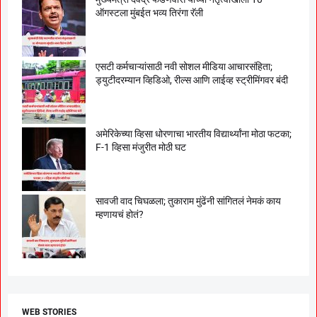
ऑगस्टला मुंबईत भव्य तिरंगा रॅली
एसटी कर्मचाऱ्यांसाठी नवी सोशल मीडिया आचारसंहिता;
ड्युटीदरम्यान व्हिडिओ, रील्स आणि लाईव्ह स्ट्रीमिंगवर बंदी
अमेरिकेच्या व्हिसा धोरणाचा भारतीय विद्यार्थ्यांना मोठा फटका;
F-1 व्हिसा मंजुरीत मोठी घट
सावजी वाद चिघळला; तुकाराम मुंढेंनी सांगितलं नेमकं काय
म्हणायचं होतं?
WEB STORIES