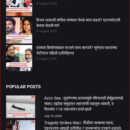
8 August 2026
विजय थलपती-संगीता यांच्यात नेमकं काय घडलं? घटस्फोटाची
केसच घेतली मागे
8 August 2026
प्रशांत किशोरांबाबत तटकरे काय म्हणाले? सुनेत्रा पवारांच्या
भेटीनंतर पहिली प्रतिक्रिया
8 August 2026
POPULAR POSTS
Azov Sea : युक्रेनच्या हल्ल्यामुळे रशियातही होर्मुझसारखे
संकट; एझोव्ह समुद्रात जहाजांची वाहतूक थांबली, 9
दिवसांत 116 जहाजांवर हल्ले झाले
July 16, 2026
Tragedy Strikes Wari : दिंडीवर काळाचा घाला;
पंढरपूरच्या आषाढी वारीतील 7 वारकऱ्यांना ट्रकने उडवले,