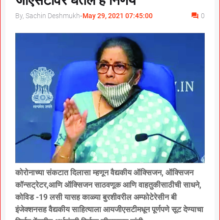
जीएसटीवर घेतले हे निर्णय
By, Sachin Deshmukh
-
May 29, 2021 07:45:00
0
कोरोनाच्या संकटात दिलासा म्हणून वैद्यकीय ऑक्सिजन, ऑक्सिजन
कॉन्सट्रेटर,आणि ऑक्सिजन साठवणूक आणि वाहतुकीसाठीची साधने,
कोविड -19 लसी यासह काळ्या बुरशीवरील अम्फोटेरेसीन बी
इंजेक्शनसह वैद्यकीय साहित्याला आयजीएसटीमधून पूर्णपणे सूट देण्याचा