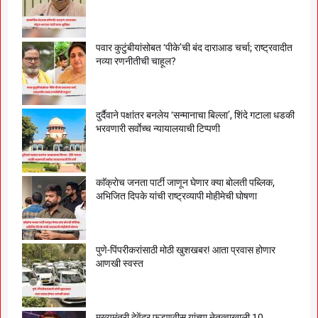
पवार कुटुंबीयांसोबत ‘पीके’ची बंद दाराआड चर्चा; राष्ट्रवादीत
नव्या रणनीतीची चाहूल?
दुर्दैवाने पक्षांतर बनलेय ‘सन्मानाचा बिल्ला’, शिंदे गटाला धडकी
भरवणारी सर्वाेच्च न्यायालयाची टिप्पणी
काॅक्राेच जनता पार्टी जाणून घेणार क्या बाेलती पब्लिक,
अभिजित दिपके यांची राष्ट्रव्यापी माेहीमेची घाेषणा
पुणे-पिंपरीकरांसाठी मोठी खुशखबर! आता प्रवास होणार
आणखी स्वस्त
मुख्यमंत्री देवेंद्र फडणवीस यांच्या नेतृत्वाखाली 10