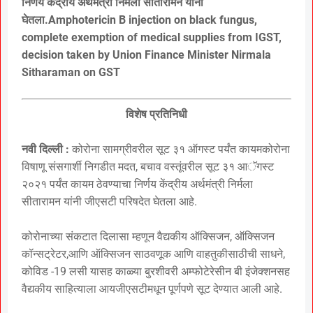
निर्णय केंद्रीय अर्थमंत्री निर्मला सीतारामन यांनी
घेतला.Amphotericin B injection on black fungus,
complete exemption of medical supplies from IGST,
decision taken by Union Finance Minister Nirmala
Sitharaman on GST
विशेष प्रतिनिधी
नवी दिल्ली :
कोरोना सामग्रीवरील सूट ३१ ऑगस्ट पर्यंत कायमकोरोना
विषाणू संसगार्शी निगडीत मदत, बचाव वस्तूंवरील सूट ३१ आॅगस्ट
२०२१ पर्यंत कायम ठेवण्याचा निर्णय केंद्रीय अर्थमंत्री निर्मला
सीतारामन यांनी जीएसटी परिषदेत घेतला आहे.
कोरोनाच्या संकटात दिलासा म्हणून वैद्यकीय ऑक्सिजन, ऑक्सिजन
कॉन्सट्रेटर,आणि ऑक्सिजन साठवणूक आणि वाहतुकीसाठीची साधने,
कोविड -19 लसी यासह काळ्या बुरशीवरी अम्फोटेरेसीन बी इंजेक्शनसह
वैद्यकीय साहित्याला आयजीएसटीमधून पूर्णपणे सूट देण्यात आली आहे.