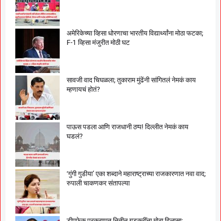
अमेरिकेच्या व्हिसा धोरणाचा भारतीय विद्यार्थ्यांना मोठा फटका;
F-1 व्हिसा मंजुरीत मोठी घट
सावजी वाद चिघळला; तुकाराम मुंढेंनी सांगितलं नेमकं काय
म्हणायचं होतं?
पाऊस पडला आणि राजधानी ठप्प! दिल्लीत नेमकं काय
घडलं?
‘गुंगी गुडीया’ एका शब्दाने महाराष्ट्राच्या राजकारणात नवा वाद;
रुपाली चाकणकर संतापल्या
डीपफेक प्रकरणात नितीन गडकरींना मोठा दिलासा;