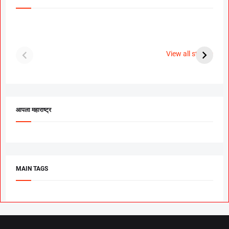
दगडी चाल फेम अभिनेत्री
श्रीमंत दगडूशेठ गणपती
ब
पूजा सावंत ने गुपचूप
2023
स
View all stories
उरकला साखरपुडा.
म
आपला महाराष्ट्र
MAIN TAGS