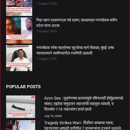
7 August 2026
निदा खान प्रकरणाला नवे वळण; एमआयएम नगरसेवक मतीन
पटेल यांना अटक
7 August 2026
नगरसेवक रमेश म्हात्रेच्या सुटकेचा मार्ग मोकळा; मुंबई उच्च
न्यायालयाने जामीनावरील स्थगिती उठवली
7 August 2026
POPULAR POSTS
Azov Sea : युक्रेनच्या हल्ल्यामुळे रशियातही होर्मुझसारखे
संकट; एझोव्ह समुद्रात जहाजांची वाहतूक थांबली, 9
दिवसांत 116 जहाजांवर हल्ले झाले
July 16, 2026
Tragedy Strikes Wari : दिंडीवर काळाचा घाला;
पंढरपूरच्या आषाढी वारीतील 7 वारकऱ्यांना ट्रकने उडवले,