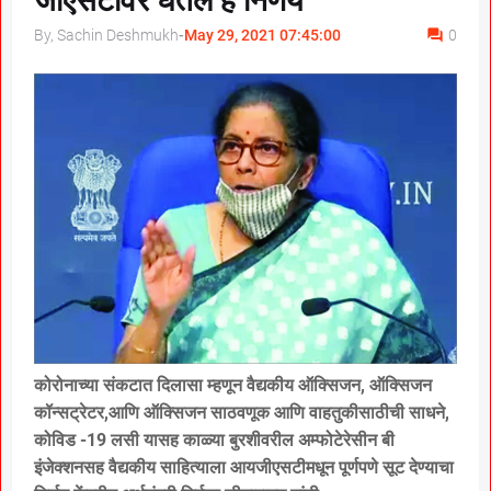
जीएसटीवर घेतले हे निर्णय
By, Sachin Deshmukh
-
May 29, 2021 07:45:00
0
कोरोनाच्या संकटात दिलासा म्हणून वैद्यकीय ऑक्सिजन, ऑक्सिजन
कॉन्सट्रेटर,आणि ऑक्सिजन साठवणूक आणि वाहतुकीसाठीची साधने,
कोविड -19 लसी यासह काळ्या बुरशीवरील अम्फोटेरेसीन बी
इंजेक्शनसह वैद्यकीय साहित्याला आयजीएसटीमधून पूर्णपणे सूट देण्याचा