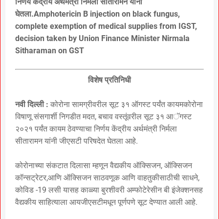
निर्णय केंद्रीय अर्थमंत्री निर्मला सीतारामन यांनी
घेतला.Amphotericin B injection on black fungus,
complete exemption of medical supplies from IGST,
decision taken by Union Finance Minister Nirmala
Sitharaman on GST
विशेष प्रतिनिधी
नवी दिल्ली :
कोरोना सामग्रीवरील सूट ३१ ऑगस्ट पर्यंत कायमकोरोना
विषाणू संसगार्शी निगडीत मदत, बचाव वस्तूंवरील सूट ३१ आॅगस्ट
२०२१ पर्यंत कायम ठेवण्याचा निर्णय केंद्रीय अर्थमंत्री निर्मला
सीतारामन यांनी जीएसटी परिषदेत घेतला आहे.
कोरोनाच्या संकटात दिलासा म्हणून वैद्यकीय ऑक्सिजन, ऑक्सिजन
कॉन्सट्रेटर,आणि ऑक्सिजन साठवणूक आणि वाहतुकीसाठीची साधने,
कोविड -19 लसी यासह काळ्या बुरशीवरी अम्फोटेरेसीन बी इंजेक्शनसह
वैद्यकीय साहित्याला आयजीएसटीमधून पूर्णपणे सूट देण्यात आली आहे.