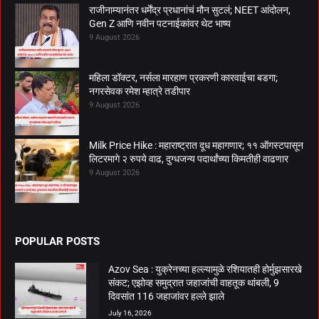
राजीनाम्यानंतर धर्मेंद्र प्रधानांचं मौन सुटलं; NEET आंदोलन,
Gen Z आणि नवीन पटनाईकांवर थेट भाष्य
9 August 2026
महिला डॉक्टर, नर्सला मारहाण प्रकरणी कारवाईचा बडगा;
नगरसेवक रमेश म्हात्रे तडीपार
9 August 2026
Milk Price Hike : महाराष्ट्रात दूध महागणार; ११ ऑगस्टपासून
लिटरमागे २ रुपये वाढ, दुग्धजन्य पदार्थांच्या किमतीही वाढणार
9 August 2026
POPULAR POSTS
Azov Sea : युक्रेनच्या हल्ल्यामुळे रशियातही होर्मुझसारखे
संकट; एझोव्ह समुद्रात जहाजांची वाहतूक थांबली, 9
दिवसांत 116 जहाजांवर हल्ले झाले
July 16, 2026