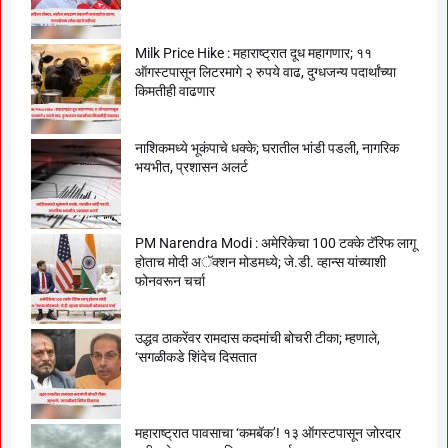
Milk Price Hike : महाराष्ट्रात दूध महागणार; ११
ऑगस्टपासून लिटरमागे २ रुपये वाढ, दुग्धजन्य पदार्थांच्या
किमतीही वाढणार
नाशिकमध्ये भूकंपाचे धक्के; घरातील भांडी पडली, नागरिक
भयभीत, प्रशासन अलर्ट
PM Narendra Modi : अमेरिकेचा 100 टक्के टॅरिफ लागू
होताच मोदी अॅक्शन मोडमध्ये; जे.डी. व्हान्स यांच्याशी
फोनवरून चर्चा
उद्धव ठाकरेंवर रामदास कदमांची बोचरी टीका; म्हणाले,
‘सगळीकडे शिंदेच दिसतात
महाराष्ट्रात पावसाचा ‘कमबॅक’! १३ ऑगस्टपासून जोरदार