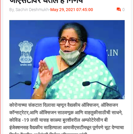
जीएसटीवर घेतले हे निर्णय
By, Sachin Deshmukh
-
May 29, 2021 07:45:00
0
कोरोनाच्या संकटात दिलासा म्हणून वैद्यकीय ऑक्सिजन, ऑक्सिजन
कॉन्सट्रेटर,आणि ऑक्सिजन साठवणूक आणि वाहतुकीसाठीची साधने,
कोविड -19 लसी यासह काळ्या बुरशीवरील अम्फोटेरेसीन बी
इंजेक्शनसह वैद्यकीय साहित्याला आयजीएसटीमधून पूर्णपणे सूट देण्याचा