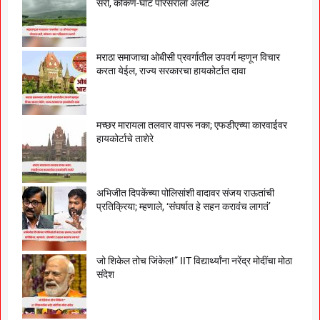
सरी, कोकण-घाट परिसराला अलर्ट
मराठा समाजाचा ओबीसी प्रवर्गातील उपवर्ग म्हणून विचार
करता येईल, राज्य सरकारचा हायकोर्टात दावा
मच्छर मारायला तलवार वापरू नका; एफडीएच्या कारवाईवर
हायकोर्टाचे ताशेरे
अभिजीत दिपकेंच्या पोलिसांशी वादावर संजय राऊतांची
प्रतिक्रिया; म्हणाले, ‘संघर्षात हे सहन करावंच लागतं’
जो शिकेल तोच जिंकेल!” IIT विद्यार्थ्यांना नरेंद्र मोदींचा मोठा
संदेश