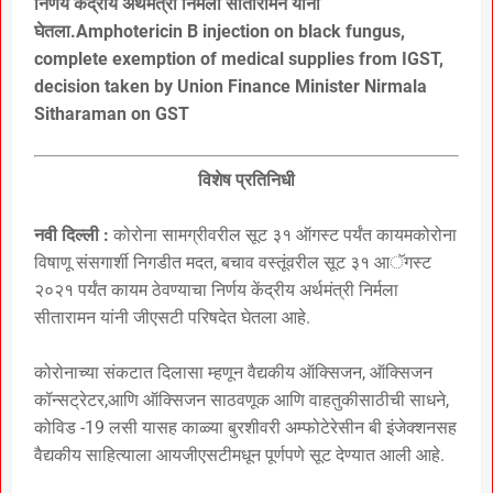
निर्णय केंद्रीय अर्थमंत्री निर्मला सीतारामन यांनी
घेतला.Amphotericin B injection on black fungus,
complete exemption of medical supplies from IGST,
decision taken by Union Finance Minister Nirmala
Sitharaman on GST
विशेष प्रतिनिधी
नवी दिल्ली :
कोरोना सामग्रीवरील सूट ३१ ऑगस्ट पर्यंत कायमकोरोना
विषाणू संसगार्शी निगडीत मदत, बचाव वस्तूंवरील सूट ३१ आॅगस्ट
२०२१ पर्यंत कायम ठेवण्याचा निर्णय केंद्रीय अर्थमंत्री निर्मला
सीतारामन यांनी जीएसटी परिषदेत घेतला आहे.
कोरोनाच्या संकटात दिलासा म्हणून वैद्यकीय ऑक्सिजन, ऑक्सिजन
कॉन्सट्रेटर,आणि ऑक्सिजन साठवणूक आणि वाहतुकीसाठीची साधने,
कोविड -19 लसी यासह काळ्या बुरशीवरी अम्फोटेरेसीन बी इंजेक्शनसह
वैद्यकीय साहित्याला आयजीएसटीमधून पूर्णपणे सूट देण्यात आली आहे.