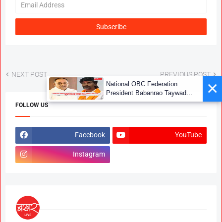
NEXT POST
PREVIOUS POST
×
National OBC Federation
President Babanrao Taywade
Claims Only 27 Kunbi
FOLLOW US
Certificates Issued in
Marathwada After September 2
GR; Alarming News for Mano
Facebook
YouTube
Instagram