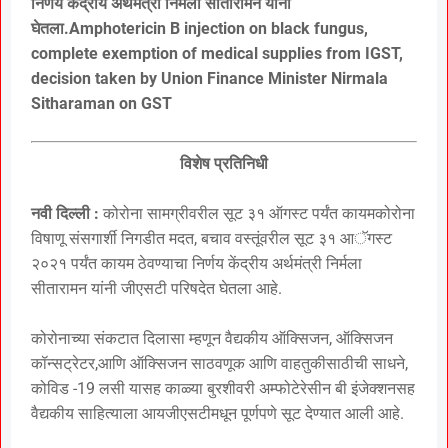
निर्णय केंद्रीय अर्थमंत्री निर्मला सीतारामन यांनी
घेतला.Amphotericin B injection on black fungus,
complete exemption of medical supplies from IGST,
decision taken by Union Finance Minister Nirmala
Sitharaman on GST
विशेष प्रतिनिधी
नवी दिल्ली :
कोरोना सामग्रीवरील सूट ३१ ऑगस्ट पर्यंत कायमकोरोना
विषाणू संसगार्शी निगडीत मदत, बचाव वस्तूंवरील सूट ३१ आॅगस्ट
२०२१ पर्यंत कायम ठेवण्याचा निर्णय केंद्रीय अर्थमंत्री निर्मला
सीतारामन यांनी जीएसटी परिषदेत घेतला आहे.
कोरोनाच्या संकटात दिलासा म्हणून वैद्यकीय ऑक्सिजन, ऑक्सिजन
कॉन्सट्रेटर,आणि ऑक्सिजन साठवणूक आणि वाहतुकीसाठीची साधने,
कोविड -19 लसी यासह काळ्या बुरशीवरी अम्फोटेरेसीन बी इंजेक्शनसह
वैद्यकीय साहित्याला आयजीएसटीमधून पूर्णपणे सूट देण्यात आली आहे.