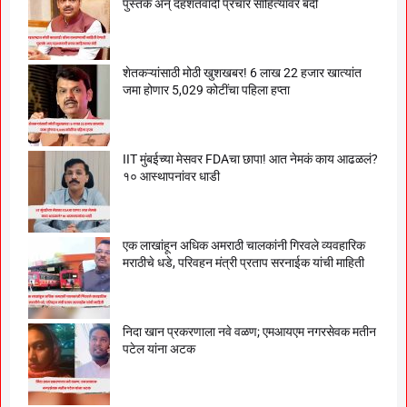
पुस्तके अन् दहशतवादी प्रचार साहित्यावर बंदी
शेतकऱ्यांसाठी मोठी खुशखबर! 6 लाख 22 हजार खात्यांत
जमा होणार 5,029 कोटींचा पहिला हप्ता
IIT मुंबईच्या मेसवर FDAचा छापा! आत नेमकं काय आढळलं?
१० आस्थापनांवर धाडी
एक लाखांहून अधिक अमराठी चालकांनी गिरवले व्यवहारिक
मराठीचे धडे, परिवहन मंत्री प्रताप सरनाईक यांची माहिती
निदा खान प्रकरणाला नवे वळण; एमआयएम नगरसेवक मतीन
पटेल यांना अटक