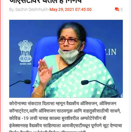
जीएसटीवर घेतले हे निर्णय
By, Sachin Deshmukh
-
May 29, 2021 07:45:00
0
कोरोनाच्या संकटात दिलासा म्हणून वैद्यकीय ऑक्सिजन, ऑक्सिजन
कॉन्सट्रेटर,आणि ऑक्सिजन साठवणूक आणि वाहतुकीसाठीची साधने,
कोविड -19 लसी यासह काळ्या बुरशीवरील अम्फोटेरेसीन बी
इंजेक्शनसह वैद्यकीय साहित्याला आयजीएसटीमधून पूर्णपणे सूट देण्याचा