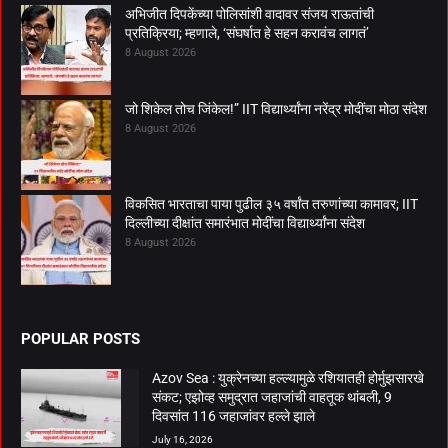
अभिजीत दिपकेंच्या पोलिसांशी वादावर संजय राऊतांची
प्रतिक्रिया; म्हणाले, ‘संघर्षात हे सहन करावंच लागतं’
8 August 2026
जो शिकेल तोच जिंकेल!” IIT विद्यार्थ्यांना नरेंद्र मोदींचा मोठा संदेश
8 August 2026
विकसित भारताचा पाया पुढील ३५ वर्षांत तरुणांच्या कामावर; IIT
दिल्लीच्या दीक्षांत समारंभात मोदींचा विद्यार्थ्यांना संदेश
8 August 2026
POPULAR POSTS
Azov Sea : युक्रेनच्या हल्ल्यामुळे रशियातही होर्मुझसारखे
संकट; एझोव्ह समुद्रात जहाजांची वाहतूक थांबली, 9
दिवसांत 116 जहाजांवर हल्ले झाले
July 16, 2026