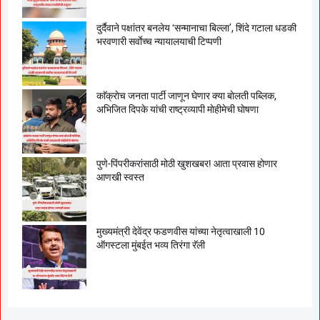
दुर्दैवाने पक्षांतर बनलेय ‘सन्मानाचा बिल्ला’, शिंदे गटाला धडकी
भरवणारी सर्वाेच्च न्यायालयाची टिप्पणी
काॅक्राेच जनता पार्टी जाणून घेणार क्या बाेलती पब्लिक,
अभिजित दिपके यांची राष्ट्रव्यापी माेहीमेची घाेषणा
पुणे-पिंपरीकरांसाठी मोठी खुशखबर! आता प्रवास होणार
आणखी स्वस्त
मुख्यमंत्री देवेंद्र फडणवीस यांच्या नेतृत्वाखाली 10
ऑगस्टला मुंबईत भव्य तिरंगा रॅली