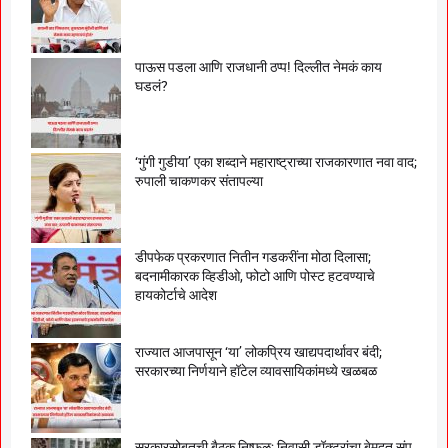
पाऊस पडला आणि राजधानी ठप्प! दिल्लीत नेमकं काय
घडलं?
‘गुंगी गुडीया’ एका शब्दाने महाराष्ट्राच्या राजकारणात नवा वाद;
रुपाली चाकणकर संतापल्या
डीपफेक प्रकरणात नितीन गडकरींना मोठा दिलासा;
बदनामीकारक व्हिडीओ, फोटो आणि पोस्ट हटवण्याचे
हायकोर्टाचे आदेश
राज्यात आजपासून ‘या’ लोकप्रिय खाद्यपदार्थावर बंदी;
सरकारच्या निर्णयाने हॉटेल व्यावसायिकांमध्ये खळबळ
सरकारसोबतची बैठक निष्फळ; निवासी डॉक्टरांचा बेमुदत संप