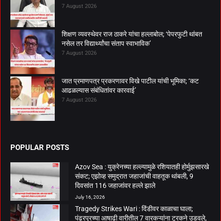
7 August 2026
शिक्षण व्यवस्थेवर राज ठाकरे यांचा हल्लाबोल; ‘पेपरफुटी थांबत
नसेल तर विद्यार्थ्यांचा संताप स्वाभाविक’
7 August 2026
जात प्रमाणपत्र प्रकरणावर विखे पाटील यांची भूमिका; ‘कट
आढळल्यास संबंधितांवर कारवाई’
7 August 2026
POPULAR POSTS
Azov Sea : युक्रेनच्या हल्ल्यामुळे रशियातही होर्मुझसारखे
संकट; एझोव्ह समुद्रात जहाजांची वाहतूक थांबली, 9
दिवसांत 116 जहाजांवर हल्ले झाले
July 16, 2026
Tragedy Strikes Wari : दिंडीवर काळाचा घाला;
पंढरपूरच्या आषाढी वारीतील 7 वारकऱ्यांना ट्रकने उडवले,