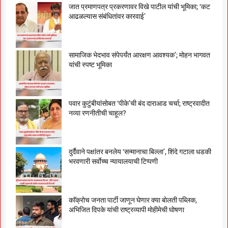
जात प्रमाणपत्र प्रकरणावर विखे पाटील यांची भूमिका; ‘कट
आढळल्यास संबंधितांवर कारवाई’
सामाजिक भेदभाव संपेपर्यंत आरक्षण आवश्यक’; मोहन भागवत
यांची स्पष्ट भूमिका
पवार कुटुंबीयांसोबत ‘पीके’ची बंद दाराआड चर्चा; राष्ट्रवादीत
नव्या रणनीतीची चाहूल?
दुर्दैवाने पक्षांतर बनलेय ‘सन्मानाचा बिल्ला’, शिंदे गटाला धडकी
भरवणारी सर्वाेच्च न्यायालयाची टिप्पणी
काॅक्राेच जनता पार्टी जाणून घेणार क्या बाेलती पब्लिक,
अभिजित दिपके यांची राष्ट्रव्यापी माेहीमेची घाेषणा