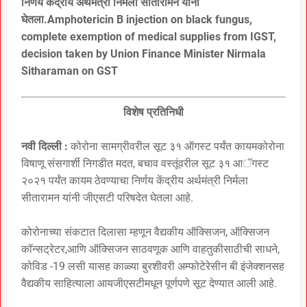
निर्णय केंद्रीय अर्थमंत्री निर्मला सीतारामन यांनी
घेतला.Amphotericin B injection on black fungus,
complete exemption of medical supplies from IGST,
decision taken by Union Finance Minister Nirmala
Sitharaman on GST
विशेष प्रतिनिधी
नवी दिल्ली :
कोरोना सामग्रीवरील सूट ३१ ऑगस्ट पर्यंत कायमकोरोना
विषाणू संसगार्शी निगडीत मदत, बचाव वस्तूंवरील सूट ३१ आॅगस्ट
२०२१ पर्यंत कायम ठेवण्याचा निर्णय केंद्रीय अर्थमंत्री निर्मला
सीतारामन यांनी जीएसटी परिषदेत घेतला आहे.
कोरोनाच्या संकटात दिलासा म्हणून वैद्यकीय ऑक्सिजन, ऑक्सिजन
कॉन्सट्रेटर,आणि ऑक्सिजन साठवणूक आणि वाहतुकीसाठीची साधने,
कोविड -19 लसी यासह काळ्या बुरशीवरी अम्फोटेरेसीन बी इंजेक्शनसह
वैद्यकीय साहित्याला आयजीएसटीमधून पूर्णपणे सूट देण्यात आली आहे.