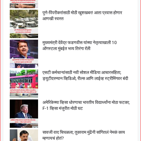
पुणे-पिंपरीकरांसाठी मोठी खुशखबर! आता प्रवास होणार
आणखी स्वस्त
मुख्यमंत्री देवेंद्र फडणवीस यांच्या नेतृत्वाखाली 10
ऑगस्टला मुंबईत भव्य तिरंगा रॅली
एसटी कर्मचाऱ्यांसाठी नवी सोशल मीडिया आचारसंहिता;
ड्युटीदरम्यान व्हिडिओ, रील्स आणि लाईव्ह स्ट्रीमिंगवर बंदी
अमेरिकेच्या व्हिसा धोरणाचा भारतीय विद्यार्थ्यांना मोठा फटका;
F-1 व्हिसा मंजुरीत मोठी घट
सावजी वाद चिघळला; तुकाराम मुंढेंनी सांगितलं नेमकं काय
म्हणायचं होतं?