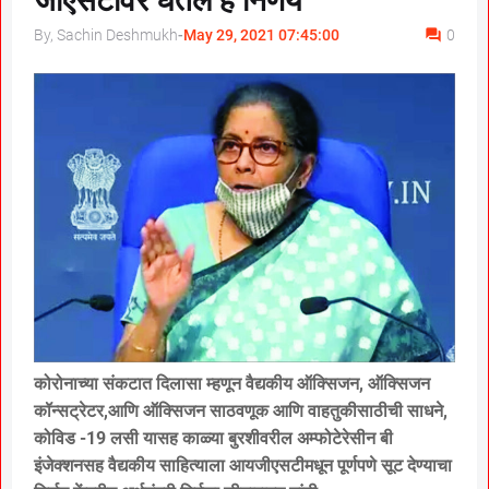
जीएसटीवर घेतले हे निर्णय
By, Sachin Deshmukh
-
May 29, 2021 07:45:00
0
कोरोनाच्या संकटात दिलासा म्हणून वैद्यकीय ऑक्सिजन, ऑक्सिजन
कॉन्सट्रेटर,आणि ऑक्सिजन साठवणूक आणि वाहतुकीसाठीची साधने,
कोविड -19 लसी यासह काळ्या बुरशीवरील अम्फोटेरेसीन बी
इंजेक्शनसह वैद्यकीय साहित्याला आयजीएसटीमधून पूर्णपणे सूट देण्याचा