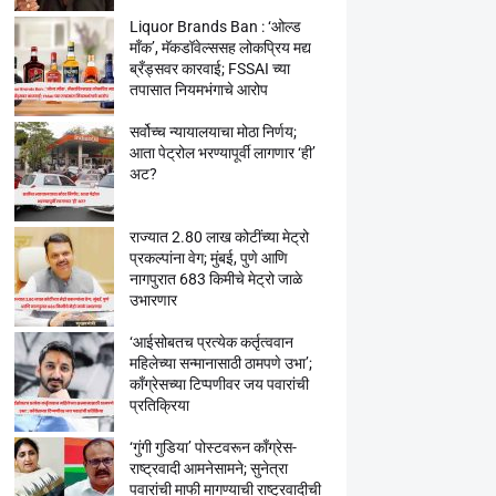
Liquor Brands Ban : ‘ओल्ड
मॉंक’, मॅकडॉवेल्ससह लोकप्रिय मद्य
ब्रँड्सवर कारवाई; FSSAI च्या
तपासात नियमभंगाचे आरोप
सर्वोच्च न्यायालयाचा मोठा निर्णय;
आता पेट्रोल भरण्यापूर्वी लागणार ‘ही’
अट?
राज्यात 2.80 लाख कोटींच्या मेट्रो
प्रकल्पांना वेग; मुंबई, पुणे आणि
नागपुरात 683 किमीचे मेट्रो जाळे
उभारणार
‘आईसोबतच प्रत्येक कर्तृत्ववान
महिलेच्या सन्मानासाठी ठामपणे उभा’;
काँग्रेसच्या टिप्पणीवर जय पवारांची
प्रतिक्रिया
‘गुंगी गुडिया’ पोस्टवरून काँग्रेस-
राष्ट्रवादी आमनेसामने; सुनेत्रा
पवारांची माफी मागण्याची राष्ट्रवादीची