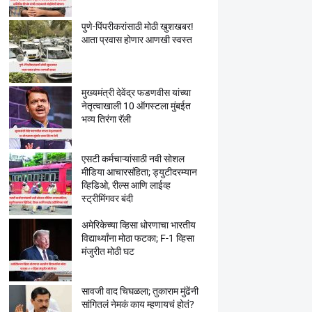
पुणे-पिंपरीकरांसाठी मोठी खुशखबर!
आता प्रवास होणार आणखी स्वस्त
मुख्यमंत्री देवेंद्र फडणवीस यांच्या
नेतृत्वाखाली 10 ऑगस्टला मुंबईत
भव्य तिरंगा रॅली
एसटी कर्मचाऱ्यांसाठी नवी सोशल
मीडिया आचारसंहिता; ड्युटीदरम्यान
व्हिडिओ, रील्स आणि लाईव्ह
स्ट्रीमिंगवर बंदी
अमेरिकेच्या व्हिसा धोरणाचा भारतीय
विद्यार्थ्यांना मोठा फटका; F-1 व्हिसा
मंजुरीत मोठी घट
सावजी वाद चिघळला; तुकाराम मुंढेंनी
सांगितलं नेमकं काय म्हणायचं होतं?