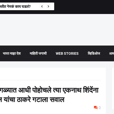
्लीत नेमकं काय घडलं?
भारत माझा देश
माहिती जगाची
WEB STORIES
व्हिडिओज
आमच
्यात आधी पोहोचले त्या एकनाथ शिंदेंना
 यांचा ठाकरे गटाला सवाल
0