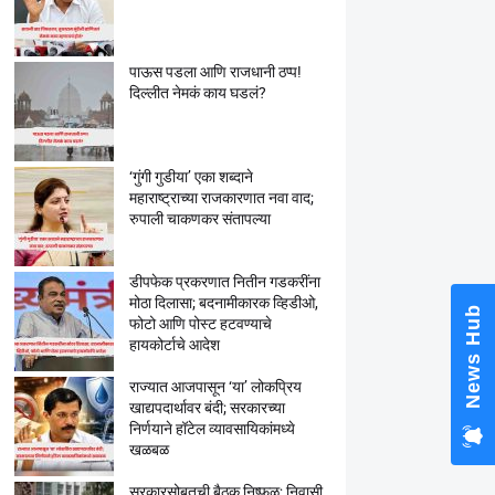
पाऊस पडला आणि राजधानी ठप्प!
दिल्लीत नेमकं काय घडलं?
‘गुंगी गुडीया’ एका शब्दाने
महाराष्ट्राच्या राजकारणात नवा वाद;
रुपाली चाकणकर संतापल्या
डीपफेक प्रकरणात नितीन गडकरींना
मोठा दिलासा; बदनामीकारक व्हिडीओ,
News Hub
फोटो आणि पोस्ट हटवण्याचे
हायकोर्टाचे आदेश
राज्यात आजपासून ‘या’ लोकप्रिय
खाद्यपदार्थावर बंदी; सरकारच्या
निर्णयाने हॉटेल व्यावसायिकांमध्ये
खळबळ
सरकारसोबतची बैठक निष्फळ; निवासी