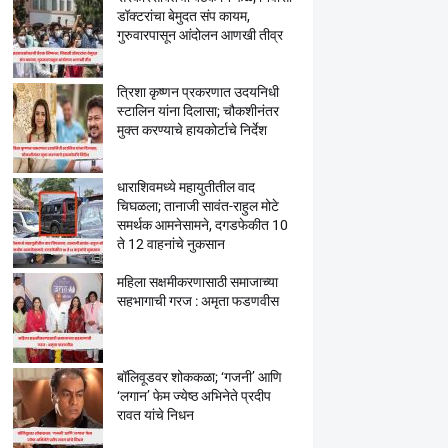
डॉक्टरांचा बेमुदत संप कायम,
गुरुवारपासून आंदोलन आणखी तीव्र
त्रिशा कृष्णन प्रकरणात उदयनिधी
स्टालिन यांना दिलासा; चौकशीनंतर
मुक्त करण्याचे हायकोर्टाचे निर्देश
धाराशिवमध्ये महायुतीतील वाद
चिघळला; तानाजी सावंत-राहुल मोटे
समर्थक आमनेसामने, दगडफेकीत 10
ते 12 वाहनांचे नुकसान
महिला सक्षमीकरणासाठी समाजाच्या
सहभागाची गरज : अमृता फडणवीस
बॉलिवूडवर शोककळा; ‘गजनी’ आणि
‘लगान’ फेम ज्येष्ठ अभिनेते प्रदीप
रावत यांचे निधन