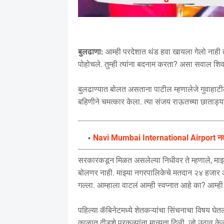
बुलढाणा:
आम्ही परदेशात थंड हवा खायला गेलो नाही त
पोहोचले. तुम्ही त्यांना बदनाम करता? असा सवाल शिवसे
बुलढाण्यात बोलत असताना पाटील म्हणालेजे गुवाहाटीला
बहिणीने चमत्कार केला. त्या संजय राऊतच्या छाताड्
Navi Mumbai International Airport नवी मुं
सरकारकडून मिळत असलेल्या निधीवर ते म्हणाले, माझ्
बोलणर नाही. माझ्या नगरपालिकेचे मतदान २४ हजार
गल्ला. आम्हाला वाटलं आम्ही स्वप्नात आहे का? आम्
पहिल्या कॅबिनेटमध्ये शेतकऱ्यांचा सिंचनाचा विषय घेत
काळात दीडशे प्रकल्पांना मान्यता दिली. जो उठाव के