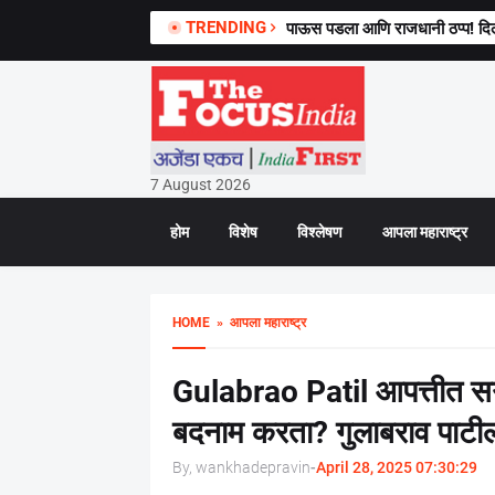
TRENDING
पाऊस पडला आणि राजधानी ठप्प! दिल
7 August 2026
होम
विशेष
विश्लेषण
आपला महाराष्ट्र
HOME
» आपला महाराष्ट्र
Gulabrao Patil आपत्तीत सगळ
बदनाम करता? गुलाबराव पाटील
By, wankhadepravin
-
April 28, 2025 07:30:29