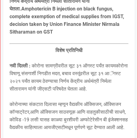
निर्णय केंद्रीय अर्थमंत्री निर्मला सीतारामन यांनी
घेतला.Amphotericin B injection on black fungus,
complete exemption of medical supplies from IGST,
decision taken by Union Finance Minister Nirmala
Sitharaman on GST
विशेष प्रतिनिधी
नवी दिल्ली :
कोरोना सामग्रीवरील सूट ३१ ऑगस्ट पर्यंत कायमकोरोना
विषाणू संसगार्शी निगडीत मदत, बचाव वस्तूंवरील सूट ३१ आॅगस्ट
२०२१ पर्यंत कायम ठेवण्याचा निर्णय केंद्रीय अर्थमंत्री निर्मला
सीतारामन यांनी जीएसटी परिषदेत घेतला आहे.
कोरोनाच्या संकटात दिलासा म्हणून वैद्यकीय ऑक्सिजन, ऑक्सिजन
कॉन्सट्रेटर,आणि ऑक्सिजन साठवणूक आणि वाहतुकीसाठीची साधने,
कोविड -19 लसी यासह काळ्या बुरशीवरी अम्फोटेरेसीन बी इंजेक्शनसह
वैद्यकीय साहित्याला आयजीएसटीमधून पूर्णपणे सूट देण्यात आली आहे.