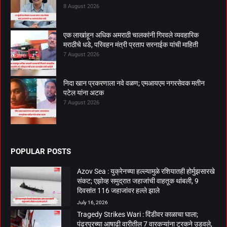
8 August 2026
एक लाखांहून अधिक अमराठी चालकांनी गिरवले व्यवहारिक
मराठीचे धडे, परिवहन मंत्री प्रताप सरनाईक यांची माहिती
7 August 2026
निदा खान प्रकरणाला नवे वळण; एमआयएम नगरसेवक मतीन
पटेल यांना अटक
7 August 2026
POPULAR POSTS
Azov Sea : युक्रेनच्या हल्ल्यामुळे रशियातही होर्मुझसारखे
संकट; एझोव्ह समुद्रात जहाजांची वाहतूक थांबली, 9
दिवसांत 116 जहाजांवर हल्ले झाले
July 16, 2026
Tragedy Strikes Wari : दिंडीवर काळाचा घाला;
पंढरपूरच्या आषाढी वारीतील 7 वारकऱ्यांना ट्रकने उडवले,