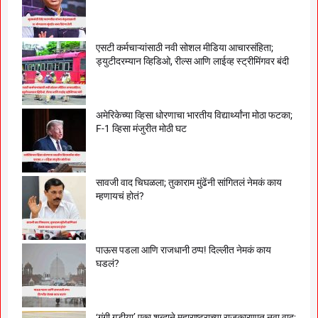
एसटी कर्मचाऱ्यांसाठी नवी सोशल मीडिया आचारसंहिता;
ड्युटीदरम्यान व्हिडिओ, रील्स आणि लाईव्ह स्ट्रीमिंगवर बंदी
अमेरिकेच्या व्हिसा धोरणाचा भारतीय विद्यार्थ्यांना मोठा फटका;
F-1 व्हिसा मंजुरीत मोठी घट
सावजी वाद चिघळला; तुकाराम मुंढेंनी सांगितलं नेमकं काय
म्हणायचं होतं?
पाऊस पडला आणि राजधानी ठप्प! दिल्लीत नेमकं काय
घडलं?
‘गुंगी गुडीया’ एका शब्दाने महाराष्ट्राच्या राजकारणात नवा वाद;