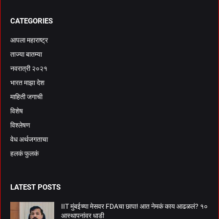
CATEGORIES
आपला महाराष्ट्र
ताज्या बातम्या
नवरात्री २०२१
भारत माझा देश
माहिती जगाची
विशेष
विश्लेषण
वेध अर्थजगताचा
हलकं फुलकं
LATEST POSTS
IIT मुंबईच्या मेसवर FDAचा छापा! आत नेमकं काय आढळलं? १०
आस्थापनांवर धाडी