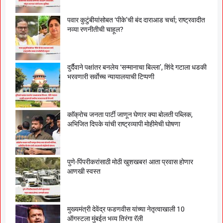
पवार कुटुंबीयांसोबत ‘पीके’ची बंद दाराआड चर्चा; राष्ट्रवादीत
नव्या रणनीतीची चाहूल?
दुर्दैवाने पक्षांतर बनलेय ‘सन्मानाचा बिल्ला’, शिंदे गटाला धडकी
भरवणारी सर्वाेच्च न्यायालयाची टिप्पणी
काॅक्राेच जनता पार्टी जाणून घेणार क्या बाेलती पब्लिक,
अभिजित दिपके यांची राष्ट्रव्यापी माेहीमेची घाेषणा
पुणे-पिंपरीकरांसाठी मोठी खुशखबर! आता प्रवास होणार
आणखी स्वस्त
मुख्यमंत्री देवेंद्र फडणवीस यांच्या नेतृत्वाखाली 10
ऑगस्टला मुंबईत भव्य तिरंगा रॅली