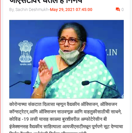
जीएसटीवर घेतले हे निर्णय
By, Sachin Deshmukh
-
May 29, 2021 07:45:00
0
कोरोनाच्या संकटात दिलासा म्हणून वैद्यकीय ऑक्सिजन, ऑक्सिजन
कॉन्सट्रेटर,आणि ऑक्सिजन साठवणूक आणि वाहतुकीसाठीची साधने,
कोविड -19 लसी यासह काळ्या बुरशीवरील अम्फोटेरेसीन बी
इंजेक्शनसह वैद्यकीय साहित्याला आयजीएसटीमधून पूर्णपणे सूट देण्याचा