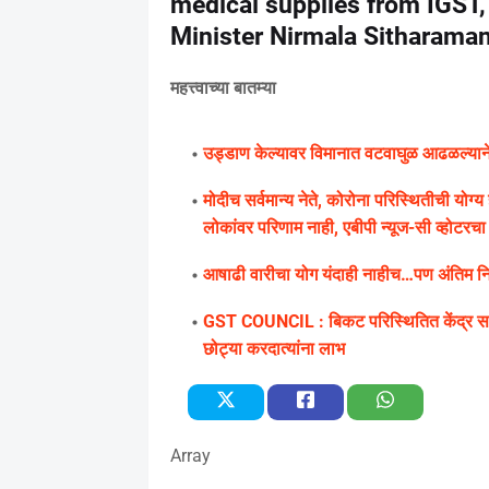
medical supplies from IGST,
Minister Nirmala Sitharama
महत्त्वाच्या बातम्या
उड्डाण केल्यावर विमानात वटवाघुळ आढळल्याने के
मोदीच सर्वमान्य नेते, कोरोना परिस्थितीची यो
लोकांवर परिणाम नाही, एबीपी न्यूज-सी व्होटरचा सर
आषाढी वारीचा योग यंदाही नाहीच…पण अंतिम निर्
GST COUNCIL : बिकट परिस्थितित केंद्र सरक
छोट्या करदात्यांना लाभ
Array