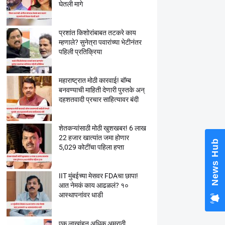
घेतली मागे
प्रशांत किशोरांबाबत तटकरे काय
म्हणाले? सुनेत्रा पवारांच्या भेटीनंतर
पहिली प्रतिक्रिया
महाराष्ट्रात मोठी कारवाई! बॉम्ब
बनवण्याची माहिती देणारी पुस्तके अन्
दहशतवादी प्रचार साहित्यावर बंदी
शेतकऱ्यांसाठी मोठी खुशखबर! 6 लाख
22 हजार खात्यांत जमा होणार
News Hub
5,029 कोटींचा पहिला हप्ता
IIT मुंबईच्या मेसवर FDAचा छापा!
आत नेमकं काय आढळलं? १०
आस्थापनांवर धाडी
एक लाखांहून अधिक अमराठी