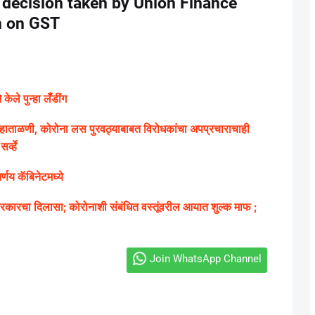
 decision taken by Union Finance
n on GST
ले पुन्हा लॅँडींग
ग्य हाताळणी, कोरोना लस पुरवठ्याबाबत विरोधकांचा अपप्रचाराचाही
्व्हे
णय कॅबिनेटमध्ये
ारचा दिलासा; कोरोनाशी संबंधित वस्तूंवरील आयात शुल्क माफ ;
Join WhatsApp Channel