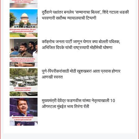
दुर्दैवाने पक्षांतर बनलेय ‘सन्मानाचा बिल्ला’, शिंदे गटाला धडकी
भरवणारी सर्वाेच्च न्यायालयाची टिप्पणी
काॅक्राेच जनता पार्टी जाणून घेणार क्या बाेलती पब्लिक,
अभिजित दिपके यांची राष्ट्रव्यापी माेहीमेची घाेषणा
पुणे-पिंपरीकरांसाठी मोठी खुशखबर! आता प्रवास होणार
आणखी स्वस्त
मुख्यमंत्री देवेंद्र फडणवीस यांच्या नेतृत्वाखाली 10
ऑगस्टला मुंबईत भव्य तिरंगा रॅली