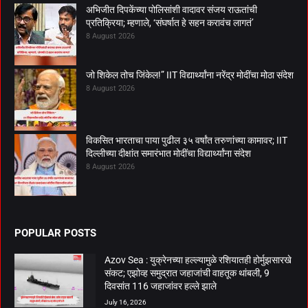
अभिजीत दिपकेंच्या पोलिसांशी वादावर संजय राऊतांची
प्रतिक्रिया; म्हणाले, ‘संघर्षात हे सहन करावंच लागतं’
8 August 2026
जो शिकेल तोच जिंकेल!” IIT विद्यार्थ्यांना नरेंद्र मोदींचा मोठा संदेश
8 August 2026
विकसित भारताचा पाया पुढील ३५ वर्षांत तरुणांच्या कामावर; IIT
दिल्लीच्या दीक्षांत समारंभात मोदींचा विद्यार्थ्यांना संदेश
8 August 2026
POPULAR POSTS
Azov Sea : युक्रेनच्या हल्ल्यामुळे रशियातही होर्मुझसारखे
संकट; एझोव्ह समुद्रात जहाजांची वाहतूक थांबली, 9
दिवसांत 116 जहाजांवर हल्ले झाले
July 16, 2026