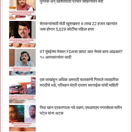
पुस्तके अन् दहशतवादी प्रचार साहित्यावर बंदी
शेतकऱ्यांसाठी मोठी खुशखबर! 6 लाख 22 हजार खात्यांत
जमा होणार 5,029 कोटींचा पहिला हप्ता
IIT मुंबईच्या मेसवर FDAचा छापा! आत नेमकं काय आढळलं?
१० आस्थापनांवर धाडी
एक लाखांहून अधिक अमराठी चालकांनी गिरवले व्यवहारिक
मराठीचे धडे, परिवहन मंत्री प्रताप सरनाईक यांची माहिती
निदा खान प्रकरणाला नवे वळण; एमआयएम नगरसेवक मतीन
पटेल यांना अटक