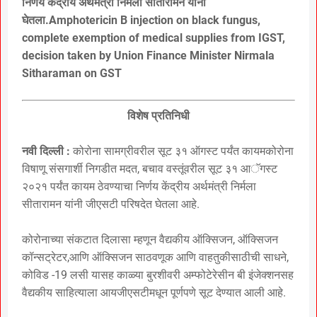
निर्णय केंद्रीय अर्थमंत्री निर्मला सीतारामन यांनी
घेतला.Amphotericin B injection on black fungus,
complete exemption of medical supplies from IGST,
decision taken by Union Finance Minister Nirmala
Sitharaman on GST
विशेष प्रतिनिधी
नवी दिल्ली :
कोरोना सामग्रीवरील सूट ३१ ऑगस्ट पर्यंत कायमकोरोना
विषाणू संसगार्शी निगडीत मदत, बचाव वस्तूंवरील सूट ३१ आॅगस्ट
२०२१ पर्यंत कायम ठेवण्याचा निर्णय केंद्रीय अर्थमंत्री निर्मला
सीतारामन यांनी जीएसटी परिषदेत घेतला आहे.
कोरोनाच्या संकटात दिलासा म्हणून वैद्यकीय ऑक्सिजन, ऑक्सिजन
कॉन्सट्रेटर,आणि ऑक्सिजन साठवणूक आणि वाहतुकीसाठीची साधने,
कोविड -19 लसी यासह काळ्या बुरशीवरी अम्फोटेरेसीन बी इंजेक्शनसह
वैद्यकीय साहित्याला आयजीएसटीमधून पूर्णपणे सूट देण्यात आली आहे.