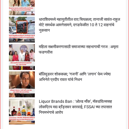
धाराशिवमध्ये महायुतीतील वाद चिघळला; तानाजी सावंत-राहुल
मोटे समर्थक आमनेसामने, दगडफेकीत 10 ते 12 वाहनांचे
नुकसान
महिला सक्षमीकरणासाठी समाजाच्या सहभागाची गरज : अमृता
फडणवीस
बॉलिवूडवर शोककळा; ‘गजनी’ आणि ‘लगान’ फेम ज्येष्ठ
अभिनेते प्रदीप रावत यांचे निधन
Liquor Brands Ban : ‘ओल्ड मॉंक’, मॅकडॉवेल्ससह
लोकप्रिय मद्य ब्रँड्सवर कारवाई; FSSAI च्या तपासात
नियमभंगाचे आरोप