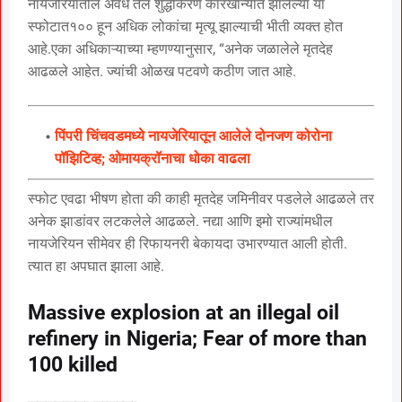
नायजेरियातील अवैध तेल शुद्धीकरण कारखान्यात झालेल्या या
स्फोटात१०० हून अधिक लोकांचा मृत्यू झाल्याची भीती व्यक्त होत
आहे.एका अधिकाऱ्याच्या म्हणण्यानुसार, “अनेक जळालेले मृतदेह
आढळले आहेत. ज्यांची ओळख पटवणे कठीण जात आहे.
पिंपरी चिंचवडमध्ये नायजेरियातून आलेले दोनजण कोरोना
पॉझिटिव्ह; ओमायक्रॉनाचा धोका वाढला
स्फोट एवढा भीषण होता की काही मृतदेह जमिनीवर पडलेले आढळले तर
अनेक झाडांवर लटकलेले आढळले. नद्या आणि इमो राज्यांमधील
नायजेरियन सीमेवर ही रिफायनरी बेकायदा उभारण्यात आली होती.
त्यात हा अपघात झाला आहे.
Massive explosion at an illegal oil
refinery in Nigeria; Fear of more than
100 killed