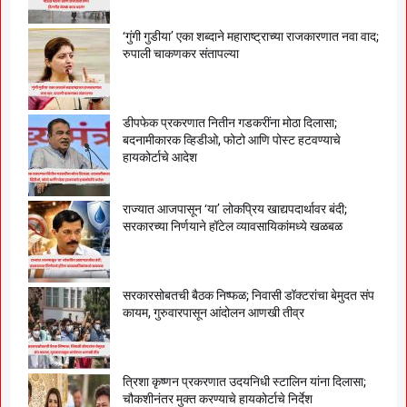
‘गुंगी गुडीया’ एका शब्दाने महाराष्ट्राच्या राजकारणात नवा वाद;
रुपाली चाकणकर संतापल्या
डीपफेक प्रकरणात नितीन गडकरींना मोठा दिलासा;
बदनामीकारक व्हिडीओ, फोटो आणि पोस्ट हटवण्याचे
हायकोर्टाचे आदेश
राज्यात आजपासून ‘या’ लोकप्रिय खाद्यपदार्थावर बंदी;
सरकारच्या निर्णयाने हॉटेल व्यावसायिकांमध्ये खळबळ
सरकारसोबतची बैठक निष्फळ; निवासी डॉक्टरांचा बेमुदत संप
कायम, गुरुवारपासून आंदोलन आणखी तीव्र
त्रिशा कृष्णन प्रकरणात उदयनिधी स्टालिन यांना दिलासा;
चौकशीनंतर मुक्त करण्याचे हायकोर्टाचे निर्देश