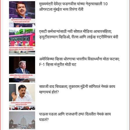
मुख्यमंत्री देवेंद्र फडणवीस यांच्या नेतृत्वाखाली 10
ऑगस्टला मुंबईत भव्य तिरंगा रॅली
एसटी कर्मचाऱ्यांसाठी नवी सोशल मीडिया आचारसंहिता;
ड्युटीदरम्यान व्हिडिओ, रील्स आणि लाईव्ह स्ट्रीमिंगवर बंदी
अमेरिकेच्या व्हिसा धोरणाचा भारतीय विद्यार्थ्यांना मोठा फटका;
F-1 व्हिसा मंजुरीत मोठी घट
सावजी वाद चिघळला; तुकाराम मुंढेंनी सांगितलं नेमकं काय
म्हणायचं होतं?
पाऊस पडला आणि राजधानी ठप्प! दिल्लीत नेमकं काय
घडलं?