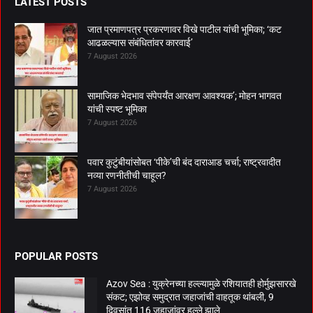
LATEST POSTS
जात प्रमाणपत्र प्रकरणावर विखे पाटील यांची भूमिका; ‘कट
आढळल्यास संबंधितांवर कारवाई’
7 August 2026
सामाजिक भेदभाव संपेपर्यंत आरक्षण आवश्यक’; मोहन भागवत
यांची स्पष्ट भूमिका
7 August 2026
पवार कुटुंबीयांसोबत ‘पीके’ची बंद दाराआड चर्चा; राष्ट्रवादीत
नव्या रणनीतीची चाहूल?
7 August 2026
POPULAR POSTS
Azov Sea : युक्रेनच्या हल्ल्यामुळे रशियातही होर्मुझसारखे
संकट; एझोव्ह समुद्रात जहाजांची वाहतूक थांबली, 9
दिवसांत 116 जहाजांवर हल्ले झाले