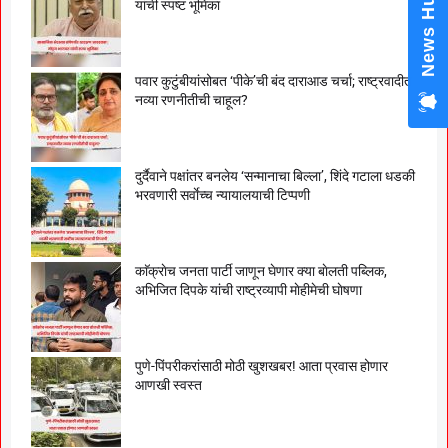
News Hub
यांची स्पष्ट भूमिका
पवार कुटुंबीयांसोबत ‘पीके’ची बंद दाराआड चर्चा; राष्ट्रवादीत
नव्या रणनीतीची चाहूल?
दुर्दैवाने पक्षांतर बनलेय ‘सन्मानाचा बिल्ला’, शिंदे गटाला धडकी
भरवणारी सर्वाेच्च न्यायालयाची टिप्पणी
काॅक्राेच जनता पार्टी जाणून घेणार क्या बाेलती पब्लिक,
अभिजित दिपके यांची राष्ट्रव्यापी माेहीमेची घाेषणा
पुणे-पिंपरीकरांसाठी मोठी खुशखबर! आता प्रवास होणार
आणखी स्वस्त