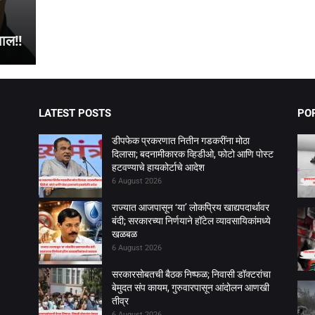
ी
ाल!!
LATEST POSTS
PO
डीपफेक प्रकरणात नितीन गडकरींना मोठा
दिलासा; बदनामीकारक व्हिडीओ, फोटो आणि पोस्ट
हटवण्याचे हायकोर्टाचे आदेश
6 August 2026
राज्यात आजपासून ‘या’ लोकप्रिय खाद्यपदार्थावर
बंदी; सरकारच्या निर्णयाने हॉटेल व्यावसायिकांमध्ये
खळबळ
6 August 2026
सरकारसोबतची बैठक निष्फळ; निवासी डॉक्टरांचा
बेमुदत संप कायम, गुरुवारपासून आंदोलन आणखी
तीव्र
6 August 2026