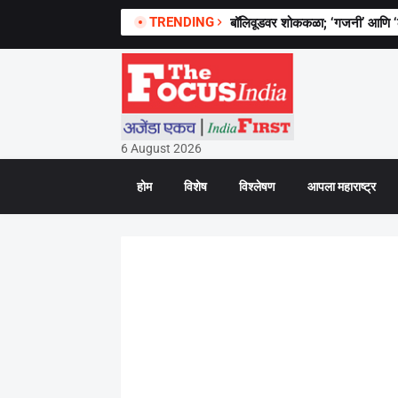
TRENDING
बॉलिवूडवर शोककळा; ‘गजनी’ आणि ‘लगा
6 August 2026
होम
विशेष
विश्लेषण
आपला महाराष्ट्र