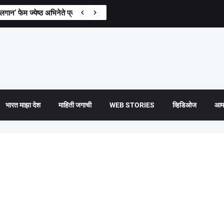
न’ फेम ज्येष्ठ अभिनेते प्रदीप रावत यांचे निधन
भारत माझा देश
माहिती जगाची
WEB STORIES
व्हिडिओज
आमच