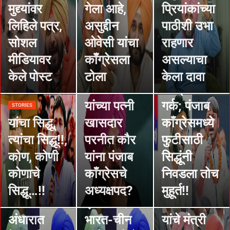
सिद्धूंची
मुद्द्यांवर
गेला आहे,
प्रियांकांच्या
नाराजी दूर
STORIES
लिहिले पत्र,
असुद्दीन
पाठीशी उभा
करण्याची
कन्हैया –
सोशल
ओवेसी यांचा
राहणार
शक्यता धूसर,
जिग्नेशच्या
मीडियावर
कॉँग्रेसला
असल्याचा
कॅप्टन
स्वागतात
केले पोस्ट
टोला
केला दावा
अमरिंदर
काँग्रेस नेते
यांच्या पत्नी
गर्क; पंजाब
STORIES
STORIES
यांचा सिद्धू,
खासदार
काँग्रेसमध्ये
कॅप्टनने
त्यांचा सिद्धू!!,
परनीत कौर
फुटीसाठी
सिध्दूंवर
STORIES
कोण, कोणी
यांना पंजाब
सिद्धूंनी
मुख्यमंत्री
सोडले त्यांचे
STORIES
कोणाचे
काँग्रेसचे
निवडला तोच
कॅ.अमरिंदर
तुमचा जन्म
मंत्री,
सिद्धू…!!
अध्यक्षपद?
मुहूर्त!!
सिंग यांना
झाला तेव्हा मी
अमरिंदर सिंग
अंधारात
भारत-चीन
यांचे मंत्री