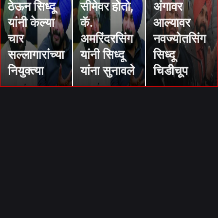
ठेऊन सिध्दू
सीमेवर होतो,
अंगावर
यांनी केल्या
कॅ.
आल्यावर
चार
अमरिंदरसिंग
नवज्योतसिंग
सल्लागारांच्या
यांनी सिध्दू
सिध्दू
नियुक्त्या
यांना सुनावले
चिडीचूूप