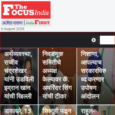
सिंग चन्नी
थांबेना,अमरिं
STORIES
तुमच्याकडे
आता केवळ
दर सिंग यांना
सिध्दू आणि
नाईट
घालविल्यावर
आमच्याकडे
वॉचमन,
आता
6 August 2026
वेगाने
सिध्दूंना
चरणजीतसिंग
वाढणारी
कॉँग्रेस
चन्नींवर
अर्थव्यवस्था,
निवडणूक
निशाणा,
STORIES
राजीव
समितीचे
आपल्याच
सोशल
चंद्रशेखर
अध्यक्ष
सरकारविरु
मीडियावरद्वारे
यांनी उडविली
केल्यावर कॅ.
ध्द करणार
न बोलण्याचे
इम्रान खान
अमरिंदर सिंग
उपोषण
STORIES
सोनियांचे
STORIES
STORIES
यांची खिल्ली
यांची टीका
आंदोलन
काँग्रेस
निर्देश सिद्धूंनी
आता तर
सिध्दू नरमले,
पक्षश्रेष्ठी
डावलले, 13
सिध्दूही पळून
राहुल-