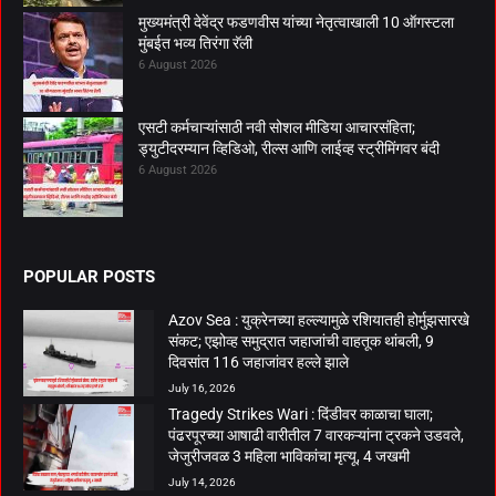
मुख्यमंत्री देवेंद्र फडणवीस यांच्या नेतृत्वाखाली 10 ऑगस्टला
मुंबईत भव्य तिरंगा रॅली
6 August 2026
एसटी कर्मचाऱ्यांसाठी नवी सोशल मीडिया आचारसंहिता;
ड्युटीदरम्यान व्हिडिओ, रील्स आणि लाईव्ह स्ट्रीमिंगवर बंदी
6 August 2026
POPULAR POSTS
Azov Sea : युक्रेनच्या हल्ल्यामुळे रशियातही होर्मुझसारखे
संकट; एझोव्ह समुद्रात जहाजांची वाहतूक थांबली, 9
दिवसांत 116 जहाजांवर हल्ले झाले
July 16, 2026
Tragedy Strikes Wari : दिंडीवर काळाचा घाला;
पंढरपूरच्या आषाढी वारीतील 7 वारकऱ्यांना ट्रकने उडवले,
जेजुरीजवळ 3 महिला भाविकांचा मृत्यू, 4 जखमी
July 14, 2026