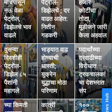
मार्चपासून
पेट्रोल-
हजार
जेट
नऊ वेळा
डिझेलचे ; दर
कोटींचा
विमानांच्या
STORIES
पेट्रोल,
वाढत आहेत:
तोटा,
इंधन
इंधनाचे दर
STORIES
डिझेलचे भाव
नितीन
मूडीजने जारी
दरवाढीचा
गगनाला;
स्पेनमध्ये
वाढले
गडकरी
केला अहवाल
डबल डोस;
प्रवासी
पेट्रोलियम
दुसऱ्या
भाड्यात वाढ
पदार्थांच्या
STORIES
दिवशीही
होण्याची
दरवाढीच्या
रशिया-
STORIES
National OBC Federation
पेट्रोल-
धास्ती;
विरोधात
President Babanrao Taywade
रशियावर
युक्रेन
डिझेल ८५
युक्रेन
ट्रकचालकां
Claims Only 27 Kunbi
Certificates Issued in
उपासमारीचे
वादामुळे
STORIES
पैशांनी
युद्धाचा मोठा
चा देशभरात
Marathwada After September 2
GR; Alarming News for Mano
संकट;
भारतीयांच्या
कच्चे तेलाचे
महागले
परिणाम
संप
STORIES
खाद्यपदार्थां
खिशाला
दर प्रतिबॅरेल
कच्चा तेलाची
च्या किमती
कात्री
१००
किंमत सात