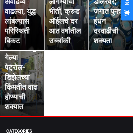
अवाढव्य
लागण्याची
डॉलरवर;
वर्षांतील
वाढल्या, युद्ध
भीती, क्रुड
जगात पुन्हा
उच्चांकी,
लांबल्यास
ऑईलचे दर
इंधन
प्रति बॅरल
परिस्थिती
आठ वर्षांतील
दरवाढीची
८७
बिकट
उच्चांकी
शक्यता
डॉलर्सच्या पुढे
गेल्या
पेट्रोल-
डिझेलच्या
किंमतीत वाढ
होण्याची
शक्यात
CATEGORIES