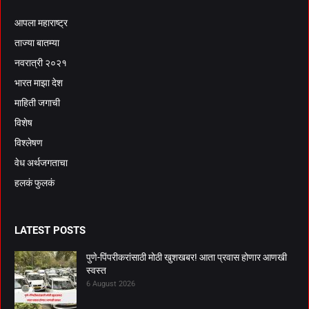
आपला महाराष्ट्र
ताज्या बातम्या
नवरात्री २०२१
भारत माझा देश
माहिती जगाची
विशेष
विश्लेषण
वेध अर्थजगताचा
हलकं फुलकं
LATEST POSTS
पुणे-पिंपरीकरांसाठी मोठी खुशखबर! आता प्रवास होणार आणखी
स्वस्त
6 August 2026