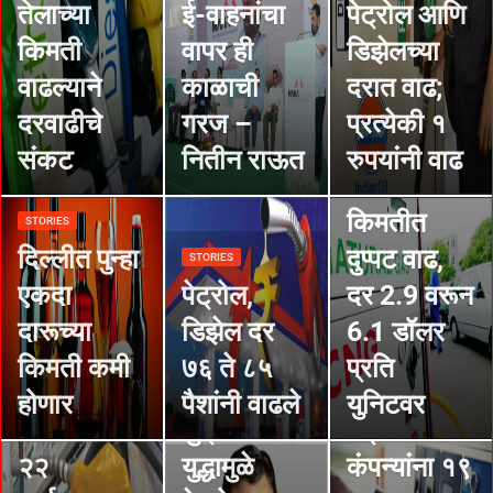
सीएनजी-
तेलाच्या
ई-वाहनांचा
पेट्रोल आणि
पीएनजी
किमती
वापर ही
डिझेलच्या
महागणार,
वाढल्याने
काळाची
दरात वाढ;
घरगुती
दरवाढीचे
गरज –
प्रत्येकी १
नैसर्गिक
संकट
नितीन राऊत
रुपयांनी वाढ
गॅसची
STORIES
किमतीत
STORIES
५
दिल्लीत पुन्हा
दुप्पट वाढ,
STORIES
महिन्यांपासून
एकदा
पेट्रोल,
दर 2.9 वरून
इंधनाच्या
दारूच्या
डिझेल दर
6.1 डॉलर
दरात वाढ न
STORIES
किमती कमी
७६ ते ८५
प्रति
रशिया-
केल्याने
होणार
पैशांनी वाढले
युनिटवर
युक्रेन
पेट्रोलियम
STORIES
२२
युद्धामुळे
कंपन्यांना १९
STORIES