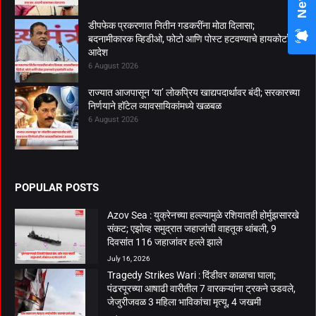
डीपफेक प्रकरणात नितीन गडकरींना मोठा दिलासा;
बदनामीकारक व्हिडीओ, फोटो आणि पोस्ट हटवण्याचे हायकोर्टाचे
आदेश
6 August 2026
राज्यात आजपासून ‘या’ लोकप्रिय खाद्यपदार्थावर बंदी; सरकारच्या
निर्णयाने हॉटेल व्यावसायिकांमध्ये खळबळ
6 August 2026
POPULAR POSTS
Azov Sea : युक्रेनच्या हल्ल्यामुळे रशियातही होर्मुझसारखे
संकट; एझोव्ह समुद्रात जहाजांची वाहतूक थांबली, 9
दिवसांत 116 जहाजांवर हल्ले झाले
July 16, 2026
Tragedy Strikes Wari : दिंडीवर काळाचा घाला;
पंढरपूरच्या आषाढी वारीतील 7 वारकऱ्यांना ट्रकने उडवले,
जेजुरीजवळ 3 महिला भाविकांचा मृत्यू, 4 जखमी