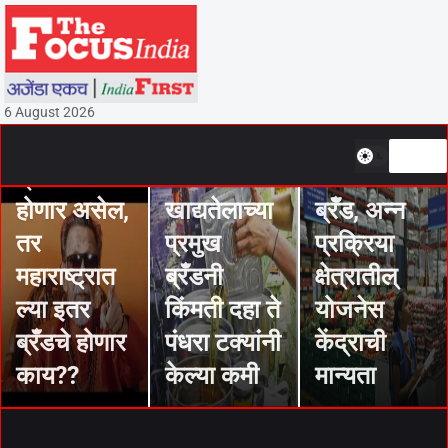
STORIES
आंतरराष्ट्रीय
STORIES
दोन्हीकडून
बाजारात
6 August 2026
बाळासाहेब
भारतीय
ब्रँडच मोठा
खाद्यपदार्थांचे
STORIES
होणार असेल,
खाद्यतेलाच्या
ब्रॅँड, अन्न
तर
प्रमुख
प्रक्रिया
महाराष्ट्रात
ब्रँडनी
क्षेत्रातील्
ल्या इतर
किंमती दहा ते
योजनेस
ब्रँडचे होणार
पंधरा टक्यांनी
केंद्राची
काय??
केल्या कमी
मान्यता