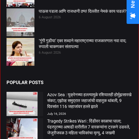
पाऊस पडला आणि राजधानी ठप्प! दिल्लीत नेमकं काय घडलं?
6 August 2026
‘गुंगी गुडीया’ एका शब्दाने महाराष्ट्राच्या राजकारणात नवा वाद;
रुपाली चाकणकर संतापल्या
6 August 2026
POPULAR POSTS
Azov Sea : युक्रेनच्या हल्ल्यामुळे रशियातही होर्मुझसारखे
संकट; एझोव्ह समुद्रात जहाजांची वाहतूक थांबली, 9
दिवसांत 116 जहाजांवर हल्ले झाले
July 16, 2026
Tragedy Strikes Wari : दिंडीवर काळाचा घाला;
पंढरपूरच्या आषाढी वारीतील 7 वारकऱ्यांना ट्रकने उडवले,
जेजुरीजवळ 3 महिला भाविकांचा मृत्यू, 4 जखमी