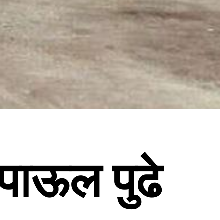
पाऊल पुढे