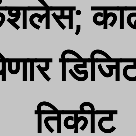
ॅशलेस; का
येणार डिजि
तिकीट