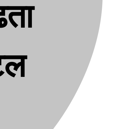
ढता
टल