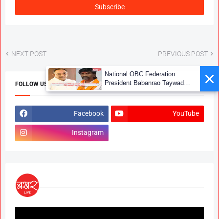
NEXT POST
PREVIOUS POST
×
National OBC Federation
President Babanrao Taywade
FOLLOW US
Claims Only 27 Kunbi
Certificates Issued in
Marathwada After September 2
Facebook
YouTube
GR; Alarming News for Mano
Instagram