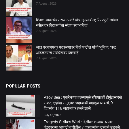
7 August 2026
शिक्षण व्यवस्थेवर राज ठाकरे यांचा हल्लाबोल; ‘पेपरफुटी थांबत
नसेल तर विद्यार्थ्यांचा संताप स्वाभाविक’
7 August 2026
जात प्रमाणपत्र प्रकरणावर विखे पाटील यांची भूमिका; ‘कट
आढळल्यास संबंधितांवर कारवाई’
7 August 2026
POPULAR POSTS
Azov Sea : युक्रेनच्या हल्ल्यामुळे रशियातही होर्मुझसारखे
संकट; एझोव्ह समुद्रात जहाजांची वाहतूक थांबली, 9
दिवसांत 116 जहाजांवर हल्ले झाले
July 16, 2026
Tragedy Strikes Wari : दिंडीवर काळाचा घाला;
पंढरपूरच्या आषाढी वारीतील 7 वारकऱ्यांना ट्रकने उडवले,