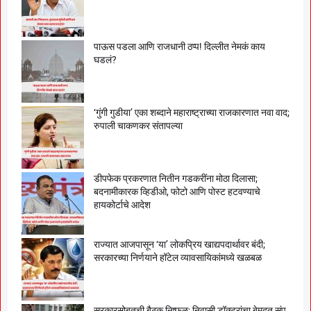
पाऊस पडला आणि राजधानी ठप्प! दिल्लीत नेमकं काय
घडलं?
‘गुंगी गुडीया’ एका शब्दाने महाराष्ट्राच्या राजकारणात नवा वाद;
रुपाली चाकणकर संतापल्या
डीपफेक प्रकरणात नितीन गडकरींना मोठा दिलासा;
बदनामीकारक व्हिडीओ, फोटो आणि पोस्ट हटवण्याचे
हायकोर्टाचे आदेश
राज्यात आजपासून ‘या’ लोकप्रिय खाद्यपदार्थावर बंदी;
सरकारच्या निर्णयाने हॉटेल व्यावसायिकांमध्ये खळबळ
सरकारसोबतची बैठक निष्फळ; निवासी डॉक्टरांचा बेमुदत संप