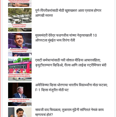
पुणे-पिंपरीकरांसाठी मोठी खुशखबर! आता प्रवास होणार
आणखी स्वस्त
मुख्यमंत्री देवेंद्र फडणवीस यांच्या नेतृत्वाखाली 10
ऑगस्टला मुंबईत भव्य तिरंगा रॅली
एसटी कर्मचाऱ्यांसाठी नवी सोशल मीडिया आचारसंहिता;
ड्युटीदरम्यान व्हिडिओ, रील्स आणि लाईव्ह स्ट्रीमिंगवर बंदी
अमेरिकेच्या व्हिसा धोरणाचा भारतीय विद्यार्थ्यांना मोठा फटका;
F-1 व्हिसा मंजुरीत मोठी घट
सावजी वाद चिघळला; तुकाराम मुंढेंनी सांगितलं नेमकं काय
म्हणायचं होतं?