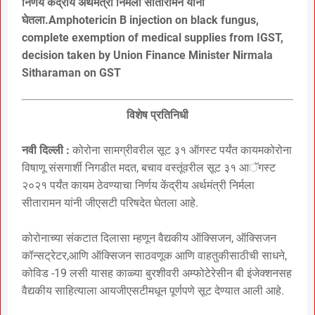
निर्णय केंद्रीय अर्थमंत्री निर्मला सीतारामन यांनी
घेतला.Amphotericin B injection on black fungus,
complete exemption of medical supplies from IGST,
decision taken by Union Finance Minister Nirmala
Sitharaman on GST
विशेष प्रतिनिधी
नवी दिल्ली :
कोरोना सामग्रीवरील सूट ३१ ऑगस्ट पर्यंत कायमकोरोना
विषाणू संसगार्शी निगडीत मदत, बचाव वस्तूंवरील सूट ३१ आॅगस्ट
२०२१ पर्यंत कायम ठेवण्याचा निर्णय केंद्रीय अर्थमंत्री निर्मला
सीतारामन यांनी जीएसटी परिषदेत घेतला आहे.
कोरोनाच्या संकटात दिलासा म्हणून वैद्यकीय ऑक्सिजन, ऑक्सिजन
कॉन्सट्रेटर,आणि ऑक्सिजन साठवणूक आणि वाहतुकीसाठीची साधने,
कोविड -19 लसी यासह काळ्या बुरशीवरी अम्फोटेरेसीन बी इंजेक्शनसह
वैद्यकीय साहित्याला आयजीएसटीमधून पूर्णपणे सूट देण्यात आली आहे.