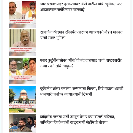
जात प्रमाणपत्र प्रकरणावर विखे पाटील यांची भूमिका; ‘कट
आढळल्यास संबंधितांवर कारवाई’
सामाजिक भेदभाव संपेपर्यंत आरक्षण आवश्यक’; मोहन भागवत
यांची स्पष्ट भूमिका
पवार कुटुंबीयांसोबत ‘पीके’ची बंद दाराआड चर्चा; राष्ट्रवादीत
नव्या रणनीतीची चाहूल?
दुर्दैवाने पक्षांतर बनलेय ‘सन्मानाचा बिल्ला’, शिंदे गटाला धडकी
भरवणारी सर्वाेच्च न्यायालयाची टिप्पणी
काॅक्राेच जनता पार्टी जाणून घेणार क्या बाेलती पब्लिक,
अभिजित दिपके यांची राष्ट्रव्यापी माेहीमेची घाेषणा