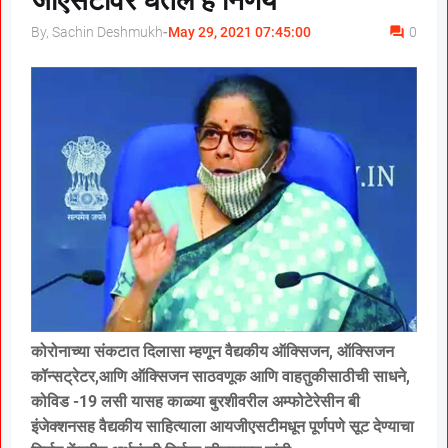
जीएसटीवर घेतले हे निर्णय
By, Sachin Deshmukh
-
May 29, 2021 07:45:00
0
कोरोनाच्या संकटात दिलासा म्हणून वैद्यकीय ऑक्सिजन, ऑक्सिजन
कॉन्सट्रेटर,आणि ऑक्सिजन साठवणूक आणि वाहतुकीसाठीची साधने,
कोविड -19 लसी यासह काळ्या बुरशीवरील अम्फोटेरेसीन बी
इंजेक्शनसह वैद्यकीय साहित्याला आयजीएसटीमधून पूर्णपणे सूट देण्याचा