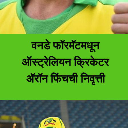
वनडे फॉरमॅटमधून
ऑस्ट्रेलियन क्रिकेटर
ॲरॉन फिंचची निवृत्ती