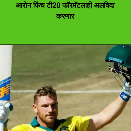
आरोन फिंच टी20 फॉरमॅटलाही अलविदा
करणार