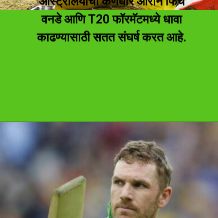
ऑस्ट्रेलियाचा कर्णधार आरोन फिंच
वनडे आणि T20 फॉरमॅटमध्ये धावा
काढण्यासाठी सतत संघर्ष करत आहे.