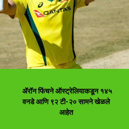
ॲरॉन फिंचने ऑस्ट्रेलियाकडून १४५
वनडे आणि ९२ टी-२० सामने खेळले
आहेत